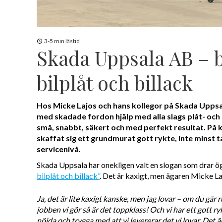
3-5 min lästid
Skada Uppsala AB – b
bilplåt och billack
Hos Micke Lajos och hans kollegor på Skada Upps
med skadade fordon hjälp med alla slags plåt- och
små, snabbt, säkert och med perfekt resultat. På k
skaffat sig ett grundmurat gott rykte, inte minst t
servicenivå.
Skada Uppsala har onekligen valt en slogan som drar ögo
bilplåt och billack”
. Det är kaxigt, men ägaren Micke Laj
Ja, det är lite kaxigt kanske, men jag lovar – om du går r
jobben vi gör så är det toppklass! Och vi har ett gott r
nöjda och trygga med att vi levererar det vi lovar. Det är