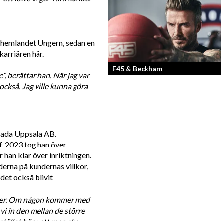
Från bloggare till influencer och
superentreprenör. En resa som fostra
kvinnlig entreprenör med en enormt s
förankran...
i hemlandet Ungern, sedan en 
karriären här. 
F45 & Beckham
e”, berättar han. När jag var 
också. Jag ville kunna göra 
F45 Training med partners som bland
Mark Wahlberg och David Beckham i 
har nått stora framgångar med sina
träningsstudios...
kada Uppsala AB. 
 2023 tog han över 
 han klar över inriktningen. 
erna på kundernas villkor, 
 det också blivit
nter. Om någon kommer med 
vi in den mellan de större 