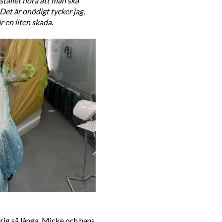
stället höra att man ska 
et är onödigt tycker jag, 
r en liten skada
. 
rig så långa. Micke och hans 