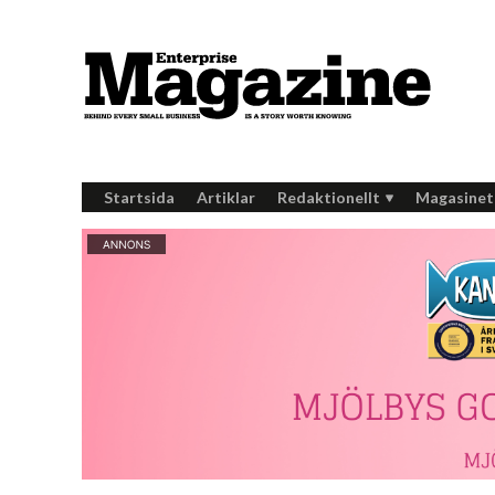
Startsida
Artiklar
Redaktionellt
Magasinet