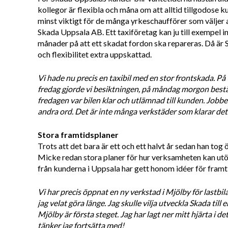
kollegor är flexibla och måna om att alltid tillgodose k
minst viktigt för de många yrkeschaufförer som väljer att 
Skada Uppsala AB. Ett taxiföretag kan ju till exempel int
månader på att ett skadat fordon ska repareras. Då är
och flexibilitet extra uppskattad.
Vi hade nu precis en taxibil med en stor frontskada. På 
fredag gjorde vi besiktningen, på måndag morgon bestäl
fredagen var bilen klar och utlämnad till kunden. Jobbet
andra ord. Det är inte många verkstäder som klarar det
Stora framtidsplaner
Trots att det bara är ett och ett halvt år sedan han tog
Micke redan stora planer för hur verksamheten kan utö
från kunderna i Uppsala har gett honom idéer för framt
Vi har precis öppnat en ny verkstad i Mjölby för lastbila
jag velat göra länge. Jag skulle vilja utveckla Skada till 
Mjölby är första steget. Jag har lagt ner mitt hjärta i de
tänker jag fortsätta med!