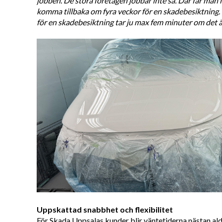
jobben. De stora företagen jobbar inte så. Där får man i
komma tillbaka om fyra veckor för en skadebesiktning. D
för en skadebesiktning tar ju max fem minuter om det ä
Uppskattad snabbhet och flexibilitet
För Skada Uppsalas kunder blir väntetiderna nästan ald