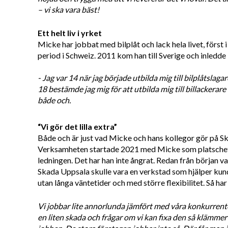
– vi ska vara bäst!
Ett helt liv i yrket
Micke har jobbat med bilplåt och lack hela livet, först 
period i Schweiz. 2011 kom han till Sverige och inledde 
- Jag var 14 när jag började utbilda mig till bilplåtslagar
18 bestämde jag mig för att utbilda mig till billackerare 
både och.
“Vi gör det lilla extra”
Både och är just vad Micke och hans kollegor gör på S
Verksamheten startade 2021 med Micke som platschef.
ledningen. Det har han inte ångrat. Redan från början var
Skada Uppsala skulle vara en verkstad som hjälper kund
utan långa väntetider och med större flexibilitet. Så har
Vi jobbar lite annorlunda jämfört med våra konkurre
en liten skada och frågar om vi kan fixa den så klämmer 