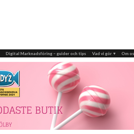
Digital Marknadsföring – guider och tips
Vad vi gör
Om os