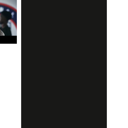
t en
tark
 annat
spetsen