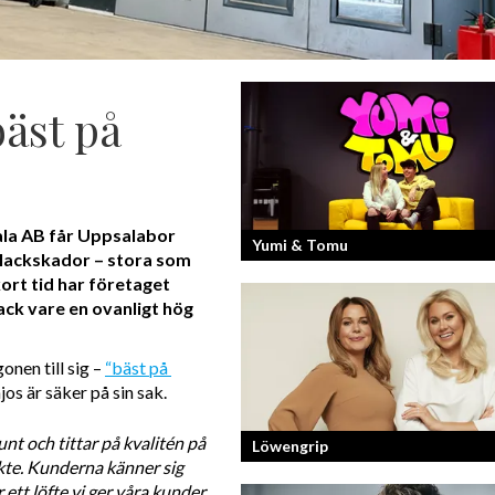
äst på
ala AB får Uppsalabor
Yumi & Tomu
 lackskador – stora som
ort tid har företaget
ack vare en ovanligt hög
Läs mer om deras liv som YouTubers 
Entreprenörer
nen till sig – 
“bäst på 
os är säker på sin sak.
unt och tittar på kvalitén på 
Löwengrip
ykte. Kunderna känner sig 
 ett löfte vi ger våra kunder 