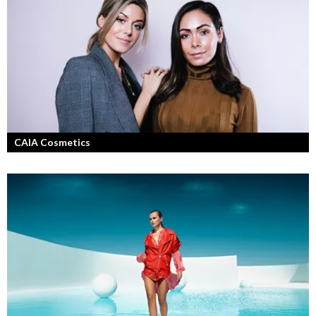
CAIA Cosmetics
Skönhet är bra självkänsla och ett vackert leende enligt grundarna av
det nya raketvarumärket inom smink: CAIA Cosmetics.