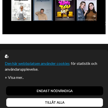
EU casino
Den här webbplatsen använder cookies
för statistik och
användarupplevelse.
Sponsrade artiklar
Artiklar publicerade på webbplatsen som inte är märkta
redaktionellt är betalda samarbeten.
ENDAST NÖDVÄNDIGA
TILLÅT ALLA
© 2026, Enterprise Magazine