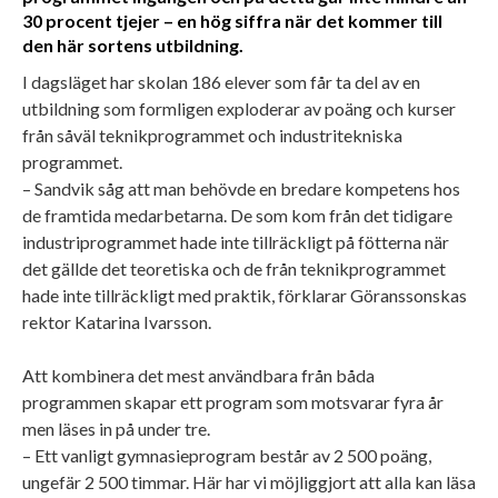
30 procent tjejer – en hög siffra när det kommer till
den här sortens utbildning.
I dagsläget har skolan 186 elever som får ta del av en
utbildning som formligen exploderar av poäng och kurser
från såväl teknikprogrammet och industri­tekniska
programmet.
– Sandvik såg att man behövde en bredare kompetens hos
de framtida medarbetarna. De som kom från det tidigare
industriprogrammet hade inte tillräckligt på fötterna när
det gällde det teoretiska och de från teknikprogrammet
hade inte tillräckligt med praktik, för­klarar Göranssonskas
rektor Katarina Ivarsson.
Att kombinera det mest användbara från båda
programmen skapar ett program som motsvarar fyra år
men läses in på under tre.
– Ett vanligt gymnasieprogram består av 2 500 poäng,
ungefär 2 500 timmar. Här har vi möjliggjort att alla kan läsa