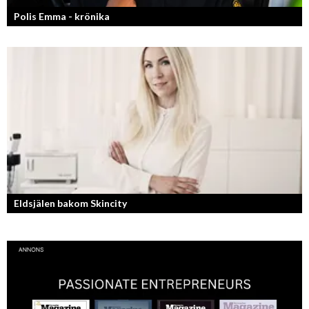
Polis Emma - krönika
Kan jag snälla få prata med dig igen, för du va så bra att prata med.
Eldsjälen bakom Skincity
Annica Forsgren Kjellman ligger bakom skönhetsimperiet Skincity –
professionell hudvård online.