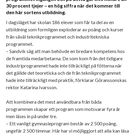
30 procent tjejer – en hög siffra när det kommer till
den här sortens utbildning.
I dagsläget har skolan 186 elever som får ta del av en
utbildning som formligen exploderar av poäng och kurser
från såväl teknikprogrammet och industri­tekniska
programmet.
– Sandvik såg att man behövde en bredare kompetens hos
de framtida medarbetarna. De som kom från det tidigare
industriprogrammet hade inte tillräckligt på fötterna när
det gällde det teoretiska och de från teknikprogrammet
hade inte tillräckligt med praktik, för­klarar Göranssonskas
rektor Katarina Ivarsson.
Att kombinera det mest användbara från båda
programmen skapar ett program som motsvarar fyra år
men läses in på under tre.
– Ett vanligt gymnasieprogram består av 2 500 poäng,
ungefär 2 500 timmar. Här har vi möjliggjort att alla kan läsa