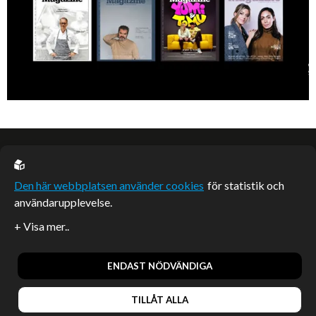
EU casino
Den här webbplatsen använder cookies
för statistik och
användarupplevelse.
Sponsrade artiklar
Artiklar publicerade på webbplatsen som inte är märkta
redaktionellt är betalda samarbeten.
ENDAST NÖDVÄNDIGA
TILLÅT ALLA
© 2026, Enterprise Magazine