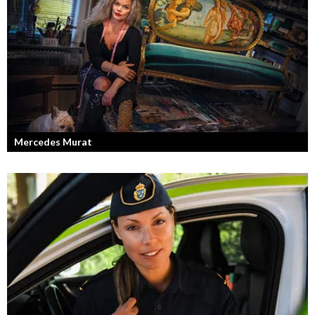
Mercedes Murat
Konstnären som balanserar känslofylld konst med hårt fysiskt arbete.