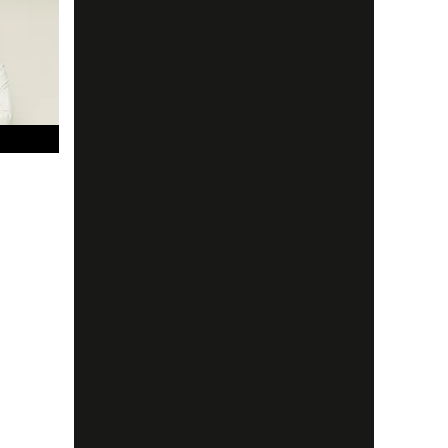
g,
t en
tark