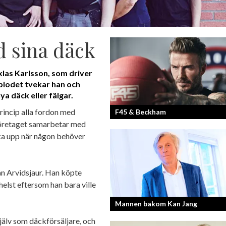
d sina däck
klas Karlsson, som driver
blodet tvekar han och
ya däck eller fälgar.
rincip alla fordon med
F45 & Beckham
 Företaget samarbetar med
ka upp när någon behöver
F45 Training med partners som bland
Mark Wahlberg och David Beckham i 
har nått stora framgångar med sina
rån Arvidsjaur. Han köpte
träningsstudios...
elst eftersom han bara ville
Mannen bakom Kan Jang
själv som däckförsäljare, och