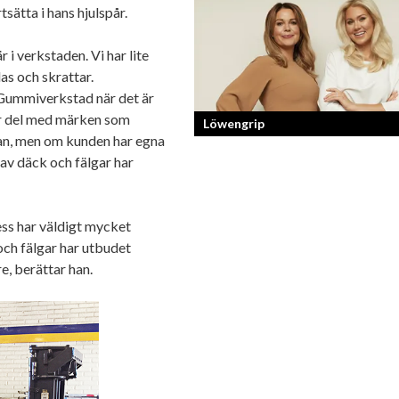
tsätta i hans hjulspår.
Georg Wikman är grundaren bakom
hälsopreparaten Arctic Root, Kan Jan
Chisan och nya Adapt-serien.
r i verkstaden. Vi har lite
as och skrattar.
 Gummiverkstad när det är
tor del med märken som
Löwengrip
ian, men om kunden har egna
av däck och fälgar har
Från bloggare till influencer och
superentreprenör. En resa som fostra
kvinnlig entreprenör med en enormt s
ess har väldigt mycket
förankran...
och fälgar har utbudet
e, berättar han.