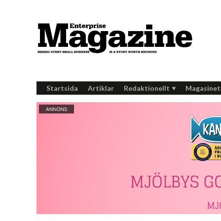
Startsida
Artiklar
Redaktionellt
Magasinet