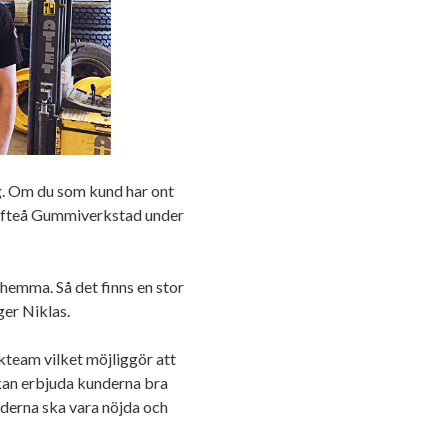
ng. Om du som kund har ont
lefteå Gummiverkstad under
hemma. Så det finns en stor
ger Niklas.
team vilket möjliggör att
kan erbjuda kunderna bra
nderna ska vara nöjda och