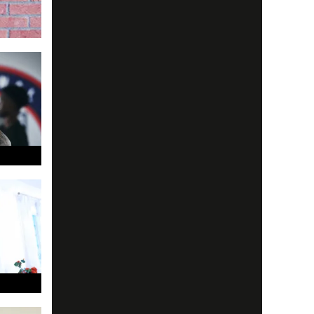
 annat
spetsen