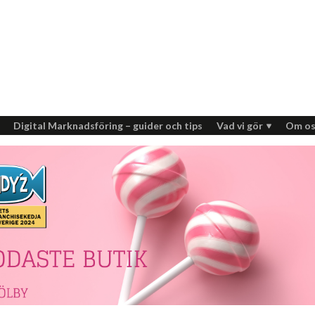
Digital Marknadsföring – guider och tips
Vad vi gör
Om os