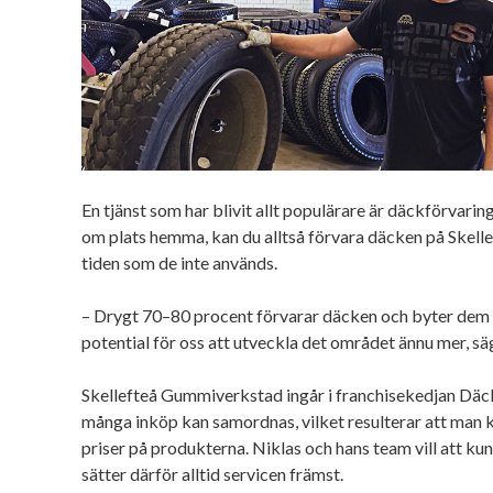
En tjänst som har blivit allt populärare är däckförvari
om plats hemma, kan du alltså förvara däcken på Skel
tiden som de inte används.
– Drygt 70–80 procent förvarar däcken och byter dem 
potential för oss att utveckla det området ännu mer, sä
Skellefteå Gummiverkstad ingår i franchisekedjan Däck
många inköp kan samordnas, vilket resulterar att man 
priser på produkterna. Niklas och hans team vill att ku
sätter därför alltid servicen främst.