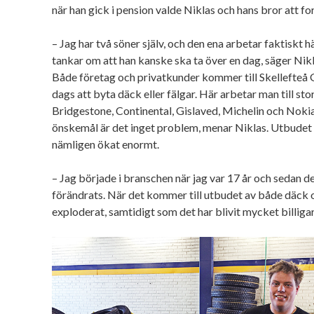
när han gick i pension valde Niklas och hans bror att for
– Jag har två söner själv, och den ena arbetar faktiskt hä
tankar om att han kanske ska ta över en dag, säger Nikl
Både företag och privatkunder kommer till Skellefteå
dags att byta däck eller fälgar. Här arbetar man till s
Bridgestone, Continental, Gislaved, Michelin och Nok
önskemål är det inget problem, menar Niklas. Utbudet 
nämligen ökat enormt.
– Jag började i branschen när jag var 17 år och sedan d
förändrats. När det kommer till utbudet av både däck 
exploderat, samtidigt som det har blivit mycket billigar