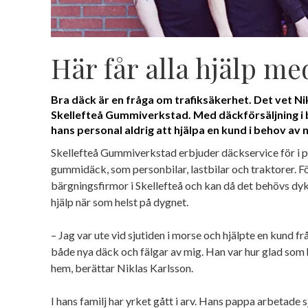
Här får alla hjälp me
Bra däck är en fråga om trafiksäkerhet. Det vet Ni
Skellefteå Gummiverkstad. Med däckförsäljning i 
hans personal aldrig att hjälpa en kund i behov av n
Skellefteå Gummiverkstad erbjuder däckservice för i p
gummidäck, som personbilar, lastbilar och traktorer.
bärgningsfirmor i Skellefteå och kan då det behövs dy
hjälp när som helst på dygnet.
– Jag var ute vid sjutiden i morse och hjälpte en kund f
både nya däck och fälgar av mig. Han var hur glad som h
hem, berättar Niklas Karlsson.
I hans familj har yrket gått i arv. Hans pappa arbetade 