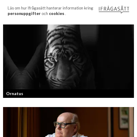
Ornatus
En av svergies mest talangfyllda tatuerare. Läs om hans historia och
resa!