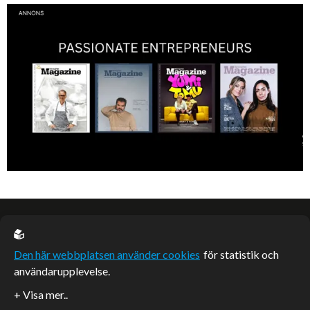
Vinnare av Hela Sverige Bakar 2017.
EU casino
Den här webbplatsen använder cookies
för statistik och
användarupplevelse.
Sponsrade artiklar