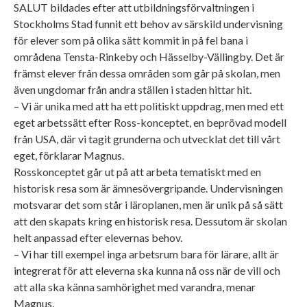
SALUT bildades efter att utbildningsförvaltningen i
Stockholms Stad funnit ett behov av särskild undervisning
för elever som på olika sätt kommit in på fel bana i
områdena Tensta-Rinkeby och Hässelby-Vällingby. Det är
främst elever från dessa områden som går på skolan, men
även ungdomar från andra ställen i staden hittar hit.
– Vi är unika med att ha ett politiskt uppdrag, men med ett
eget arbetssätt efter Ross-konceptet, en beprövad modell
från USA, där vi tagit grunderna och utvecklat det till vårt
eget, förklarar Magnus.
Rosskonceptet går ut på att arbeta tematiskt med en
historisk resa som är ämnesövergripande. Undervisningen
motsvarar det som står i läroplanen, men är unik på så sätt
att den skapats kring en historisk resa. Dessutom är skolan
helt anpassad efter elevernas behov.
– Vi har till exempel inga arbetsrum bara för lärare, allt är
integrerat för att eleverna ska kunna nå oss när de vill och
att alla ska känna samhörighet med varandra, menar
Magnus.