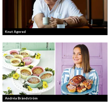
Knut Agnred
Knut Agnred är mannen och den tidlösa legenden inom spektakulära
utfall och dramatisk tänkvärdhet.
Andréa Brändström