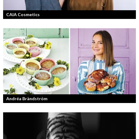
CAIA Cosmetics
Skönhet är bra självkänsla och ett vackert leende enligt grundarna av
det nya raketvarumärket inom smink: CAIA Cosmetics.
Andréa Brändström
Vinnare av Hela Sverige Bakar 2017.