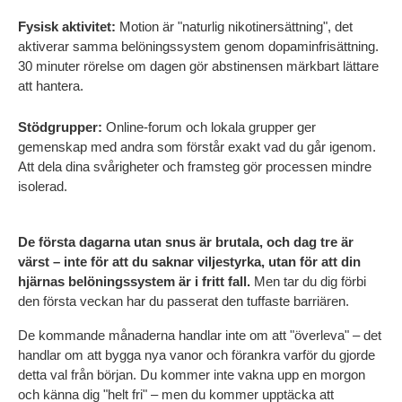
Fysisk aktivitet:
 Motion är "naturlig nikotinersättning", det 
aktiverar samma belöningssystem genom dopaminfrisättning. 
30 minuter rörelse om dagen gör abstinensen märkbart lättare 
att hantera.
Stödgrupper:
 Online-forum och lokala grupper ger 
gemenskap med andra som förstår exakt vad du går igenom. 
Att dela dina svårigheter och framsteg gör processen mindre 
isolerad.
De första dagarna utan snus är brutala, och dag tre är 
värst – inte för att du saknar viljestyrka, utan för att din 
hjärnas belöningssystem är i fritt fall.
 Men tar du dig förbi 
den första veckan har du passerat den tuffaste barriären.
De kommande månaderna handlar inte om att "överleva" – det 
handlar om att bygga nya vanor och förankra varför du gjorde 
detta val från början. Du kommer inte vakna upp en morgon 
och känna dig "helt fri" – men du kommer upptäcka att 