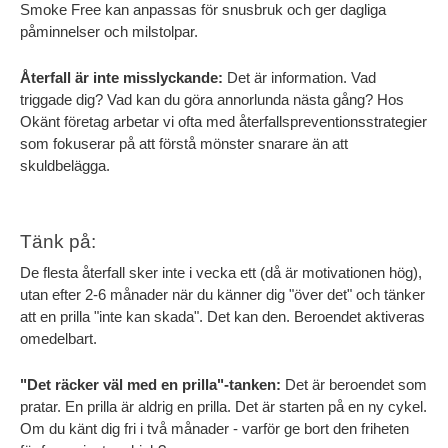
Smoke Free kan anpassas för snusbruk och ger dagliga 
påminnelser och milstolpar.
Återfall är inte misslyckande:
 Det är information. Vad 
triggade dig? Vad kan du göra annorlunda nästa gång? Hos 
Okänt företag arbetar vi ofta med återfallspreventionsstrategier 
som fokuserar på att förstå mönster snarare än att 
skuldbelägga.
Tänk på:
De flesta återfall sker inte i vecka ett (då är motivationen hög), 
utan efter 2-6 månader när du känner dig "över det" och tänker 
att en prilla "inte kan skada". Det kan den. Beroendet aktiveras 
omedelbart.
"Det räcker väl med en prilla"-tanken:
 Det är beroendet som 
pratar. En prilla är aldrig en prilla. Det är starten på en ny cykel. 
Om du känt dig fri i två månader - varför ge bort den friheten 