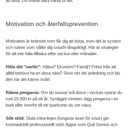
att avta. Du måste bara vänta ut det.
Motivation och återfallsprevention
Motivation är bränslet som får dig att börja, men det är system 
och rutiner som håller dig snusfri långsiktigt. Här är strategier 
för att inte falla tillbaka efter veckor eller månader.
Hitta ditt "varför":
 Hälsa? Ekonomi? Familj? Frihet från att 
alltid behöva ha en dosa nära? Skriv ner din anledning och läs 
den när det känns svårt.
Räkna pengarna:
 Om du snusar två dosor i veckan sparar du 
runt 25 000 kr på ett år. Synliggör vinsten, lägg pengarna i en 
burk eller överför till ett sparkonto du ser växa.
Sök stöd:
 Sluta-röka-linjen (fungerar även för snus) ger 
kostnadsfritt professionellt stöd. Appar som Quit Genius och 