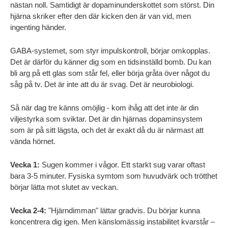
nästan noll. Samtidigt är dopaminunderskottet som störst. Din 
hjärna skriker efter den där kicken den är van vid, men 
ingenting händer.
GABA-systemet, som styr impulskontroll, börjar omkopplas. 
Det är därför du känner dig som en tidsinställd bomb. Du kan 
bli arg på ett glas som står fel, eller börja gråta över något du 
såg på tv. Det är inte att du är svag. Det är neurobiologi.
Så när dag tre känns omöjlig - kom ihåg att det inte är din 
viljestyrka som sviktar. Det är din hjärnas dopaminsystem 
som är på sitt lägsta, och det är exakt då du är närmast att 
vända hörnet.
Vecka 1:
 Sugen kommer i vågor. Ett starkt sug varar oftast 
bara 3-5 minuter. Fysiska symtom som huvudvärk och trötthet 
börjar lätta mot slutet av veckan.
Vecka 2-4:
 "Hjärndimman" lättar gradvis. Du börjar kunna 
koncentrera dig igen. Men känslomässig instabilitet kvarstår – 