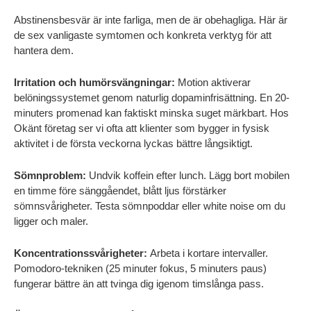
Abstinensbesvär är inte farliga, men de är obehagliga. Här är 
de sex vanligaste symtomen och konkreta verktyg för att 
hantera dem.
Irritation och humörsvängningar:
 Motion aktiverar 
belöningssystemet genom naturlig dopaminfrisättning. En 20-
minuters promenad kan faktiskt minska suget märkbart. Hos 
Okänt företag ser vi ofta att klienter som bygger in fysisk 
aktivitet i de första veckorna lyckas bättre långsiktigt.
Sömnproblem:
 Undvik koffein efter lunch. Lägg bort mobilen 
en timme före sänggåendet, blått ljus förstärker 
sömnsvårigheter. Testa sömnpoddar eller white noise om du 
ligger och maler.
Koncentrationssvårigheter:
 Arbeta i kortare intervaller. 
Pomodoro-tekniken (25 minuter fokus, 5 minuters paus) 
fungerar bättre än att tvinga dig igenom timslånga pass.