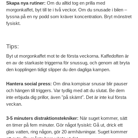
Skapa nya rutiner:
 Om du alltid tog en prilla med 
morgonkaffet, byt till te i två veckor. Om du snusade i bilen – 
lyssna på en ny podd som kräver koncentration. Bryt mönstret 
fysiskt.
Tips:
Byt ut morgonkaffet mot te de första veckorna. Kaffedoften är 
en av de starkaste triggerna för snussug, och genom att bryta 
den kopplingen tidigt slipper du den dagliga kampen.
Hantera social press:
 Om dina kompisar snusar blir pauser 
och hängen till triggers. Var tydlig med att du slutat. Be dem 
inte erbjuda dig prillor, även "på skämt". Det är inte kul första 
veckan.
3-5 minuters distraktionstekniker:
 När suget kommer, sätt 
en timer på fem minuter. Gör något fysiskt: Gå ut, drick ett 
glas vatten, ring någon, gör 20 armhävningar. Suget kommer 