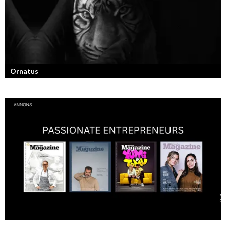
Ornatus
En av svergies mest talangfyllda tatuerare. Läs om hans historia och
resa!