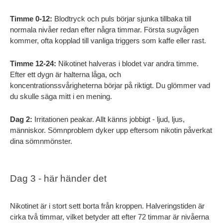
Timme 0-12:
 Blodtryck och puls börjar sjunka tillbaka till 
normala nivåer redan efter några timmar. Första sugvågen 
kommer, ofta kopplad till vanliga triggers som kaffe eller rast.
Timme 12-24:
 Nikotinet halveras i blodet var andra timme. 
Efter ett dygn är halterna låga, och 
koncentrationssvårigheterna börjar på riktigt. Du glömmer vad 
du skulle säga mitt i en mening.
Dag 2:
 Irritationen peakar. Allt känns jobbigt - ljud, ljus, 
människor. Sömnproblem dyker upp eftersom nikotin påverkat 
dina sömnmönster.
Dag 3 - här händer det
Nikotinet är i stort sett borta från kroppen. Halveringstiden är 
cirka två timmar, vilket betyder att efter 72 timmar är nivåerna 