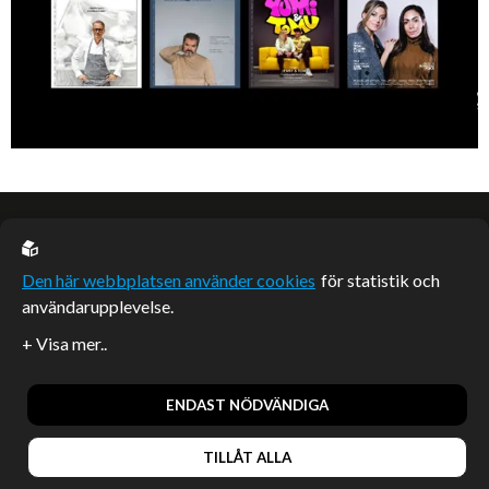
EU casino
Den här webbplatsen använder cookies
för statistik och
användarupplevelse.
Sponsrade artiklar
Artiklar publicerade på webbplatsen som inte är märkta
redaktionellt är betalda samarbeten.
ENDAST NÖDVÄNDIGA
TILLÅT ALLA
© 2026, Enterprise Magazine