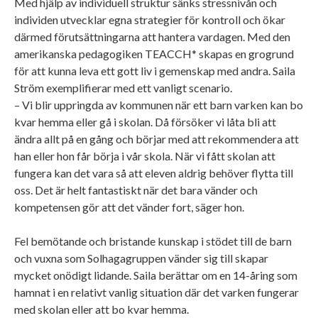
Med hjälp av individuell struktur sänks stressnivån och
individen utvecklar egna strategier för kontroll och ökar
därmed förutsättningarna att hantera vardagen. Med den
amerikanska pedagogiken TEACCH* skapas en grogrund
för att kunna leva ett gott liv i gemenskap med andra. Saila
Ström exemplifierar med ett vanligt scenario.
– Vi blir uppringda av kommunen när ett barn varken kan bo
kvar hemma eller gå i skolan. Då försöker vi låta bli att
ändra allt på en gång och börjar med att rekommendera att
han eller hon får börja i vår skola. När vi fått skolan att
fungera kan det vara så att eleven aldrig behöver flytta till
oss. Det är helt fantastiskt när det bara vänder och
kompetensen gör att det vänder fort, säger hon.
Fel bemötande och bristande kunskap i stödet till de barn
och vuxna som Solhagagruppen vänder sig till skapar
mycket onödigt lidande. Saila berättar om en 14-åring som
hamnat i en relativt vanlig situation där det varken fungerar
med skolan eller att bo kvar hemma.