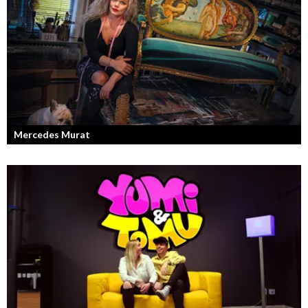
Mercedes Murat
Konstnären som balanserar känslofylld konst med hårt fysiskt arbete.