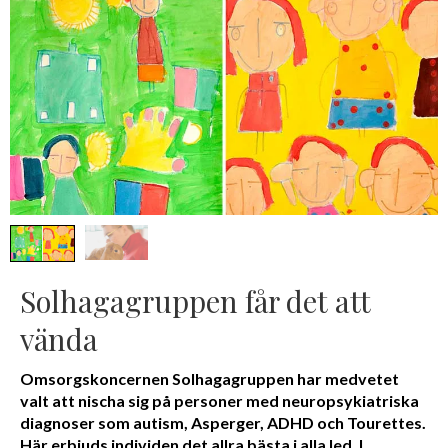
Solhagagruppen får det att
vända
Omsorgskoncernen Solhagagruppen har medvetet
valt att nischa sig på personer med neuropsykiatriska
diagnoser som autism, Asperger, ADHD och Tourettes.
Här erbjuds individen det allra bästa i alla led. I