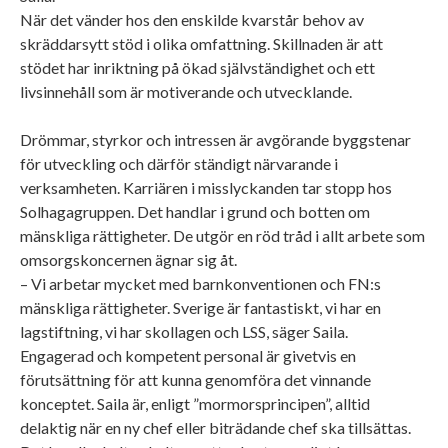
När det vänder hos den enskilde kvarstår behov av
skräddarsytt stöd i olika omfattning. Skillnaden är att
stödet har inriktning på ökad självständighet och ett
livsinnehåll som är motiverande och utvecklande.
Drömmar, styrkor och intressen är avgörande byggstenar
för utveckling och därför ständigt närvarande i
verksamheten. Karriären i misslyckanden tar stopp hos
Solhagagruppen. Det handlar i grund och botten om
mänskliga rättigheter. De utgör en röd tråd i allt arbete som
omsorgskoncernen ägnar sig åt.
– Vi arbetar mycket med barnkonventionen och FN:s
mänskliga rättigheter. Sverige är fantastiskt, vi har en
lagstiftning, vi har skollagen och LSS, säger Saila.
Engagerad och kompetent personal är givetvis en
förutsättning för att kunna genomföra det vinnande
konceptet. Saila är, enligt ”mormorsprincipen”, alltid
delaktig när en ny chef eller biträdande chef ska tillsättas.