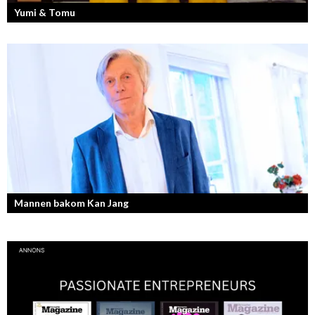
Yumi & Tomu
Läs mer om deras liv som YouTubers och Entreprenörer
Mannen bakom Kan Jang
Georg Wikman är grundaren bakom hälsopreparaten Arctic Root, Kan
Jang, Chisan och nya Adapt-serien.