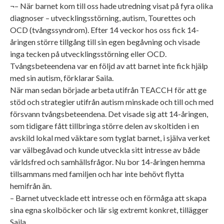
¬– När barnet kom till oss hade utredning visat på fyra olika
diagnoser – utvecklingsstörning, autism, Tourettes och
OCD (tvångssyndrom). Efter 14 veckor hos oss fick 14-
åringen större tillgång till sin egen begåvning och visade
inga tecken på utvecklingsstörning eller OCD.
Tvångsbeteendena var en följd av att barnet inte fick hjälp
med sin autism, förklarar Saila.
När man sedan började arbeta utifrån TEACCH för att ge
stöd och strategier utifrån autism minskade och till och med
försvann tvångsbeteendena. Det visade sig att 14-åringen,
som tidigare fått tillbringa större delen av skoltiden i en
avskild lokal med väktare som tyglat barnet, i själva verket
var välbegåvad och kunde utveckla sitt intresse av både
världsfred och samhällsfrågor. Nu bor 14-åringen hemma
tillsammans med familjen och har inte behövt flytta
hemifrån än.
– Barnet utvecklade ett intresse och en förmåga att skapa
sina egna skolböcker och lär sig extremt konkret, tillägger
Saila.