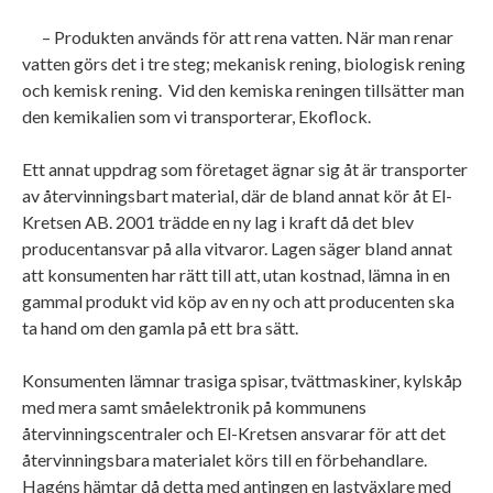
– Produkten används för att rena vatten. När man renar
vatten görs det i tre steg; mekanisk rening, biologisk rening
och kemisk rening. Vid den kemiska reningen tillsätter man
den kemikalien som vi transporterar, Ekoflock.
Ett annat uppdrag som företaget ägnar sig åt är transporter
av återvinningsbart material, där de bland annat kör åt El-
Kretsen AB. 2001 trädde en ny lag i kraft då det blev
producentansvar på alla vitvaror. Lagen säger bland annat
att konsumenten har rätt till att, utan kostnad, lämna in en
gammal produkt vid köp av en ny och att producenten ska
ta hand om den gamla på ett bra sätt.
Konsumenten lämnar trasiga spisar, tvättmaskiner, kylskåp
med mera samt småelektronik på kommunens
återvinningscentraler och El-Kretsen ansvarar för att det
återvinningsbara materialet körs till en förbehandlare.
Hagéns hämtar då detta med antingen en lastväxlare med