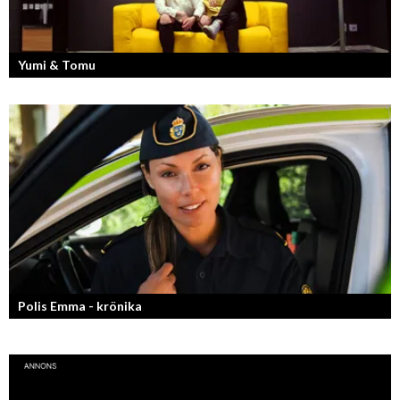
Yumi & Tomu
Läs mer om deras liv som YouTubers och Entreprenörer
Polis Emma - krönika
Kan jag snälla få prata med dig igen, för du va så bra att prata med.