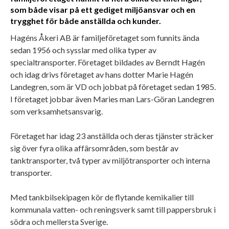
som både visar på ett gediget miljöansvar och en
trygghet för både anställda och kunder.
Hagéns Åkeri AB är familjeföretaget som funnits ända
sedan 1956 och sysslar med olika typer av
specialtransporter. Företaget bildades av Berndt Hagén
och idag drivs företaget av hans dotter Marie Hagén
Landegren, som är VD och jobbat på företaget sedan 1985.
I företaget jobbar även Maries man Lars-Göran Landegren
som verksamhetsansvarig.
Företaget har idag 23 anställda och deras tjänster sträcker
sig över fyra olika affärsområden, som består av
tanktransporter, två typer av miljötransporter och interna
transporter.
Med tankbilsekipagen kör de flytande kemikalier till
kommunala vatten- och reningsverk samt till pappersbruk i
södra och mellersta Sverige.