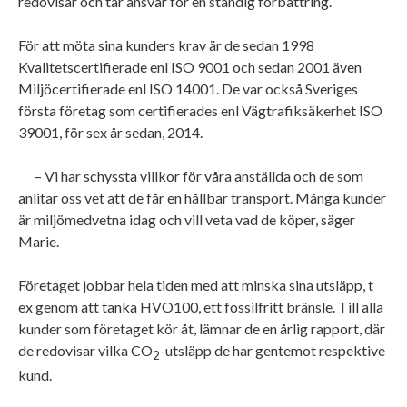
redovisar och tar ansvar för en ständig förbättring.
För att möta sina kunders krav är de sedan 1998
Kvalitetscertifierade enl ISO 9001 och sedan 2001 även
Miljöcertifierade enl ISO 14001. De var också Sveriges
första företag som certifierades enl Vägtrafiksäkerhet ISO
39001, för sex år sedan, 2014.
– Vi har schyssta villkor för våra anställda och de som
anlitar oss vet att de får en hållbar transport. Många kunder
är miljömedvetna idag och vill veta vad de köper, säger
Marie.
Företaget jobbar hela tiden med att minska sina utsläpp, t
ex genom att tanka HVO100, ett fossilfritt bränsle. Till alla
kunder som företaget kör åt, lämnar de en årlig rapport, där
de redovisar vilka CO
-utsläpp de har gentemot respektive
2
kund.