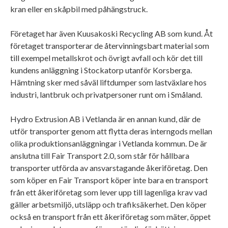
kran eller en skåpbil med påhängstruck.
Företaget har även Kuusakoski Recycling AB som kund. Åt
företaget transporterar de återvinningsbart material som
till exempel metallskrot och övrigt avfall och kör det till
kundens anläggning i Stockatorp utanför Korsberga.
Hämtning sker med såväl liftdumper som lastväxlare hos
industri, lantbruk och privatpersoner runt om i Småland.
Hydro Extrusion AB i Vetlanda är en annan kund, där de
utför transporter genom att flytta deras interngods mellan
olika produktionsanläggningar i Vetlanda kommun. De är
anslutna till Fair Transport 2.0, som står för hållbara
transporter utförda av ansvarstagande åkeriföretag. Den
som köper en Fair Transport köper inte bara en transport
från ett åkeriföretag som lever upp till lagenliga krav vad
gäller arbetsmiljö, utsläpp och trafiksäkerhet. Den köper
också en transport från ett åkeriföretag som mäter, öppet