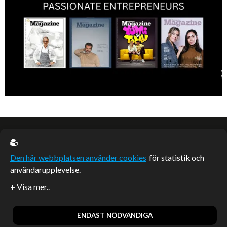
EU casino
Den här webbplatsen använder cookies
för statistik och
användarupplevelse.
Sponsrade artiklar
Artiklar publicerade på webbplatsen som inte är märkta
redaktionellt är betalda samarbeten.
ENDAST NÖDVÄNDIGA