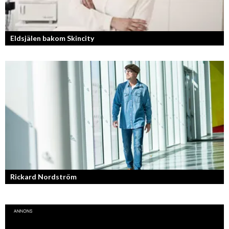
Eldsjälen bakom Skincity
Annica Forsgren Kjellman ligger bakom skönhetsimperiet Skincity –
professionell hudvård online.
Rickard Nordström
Läraren som omfamnar sociala medier.