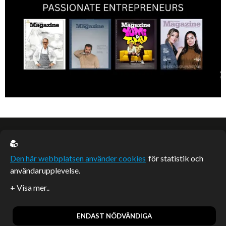
EU casino
Den här webbplatsen använder cookies
för statistik och
användarupplevelse.
Sponsrade artiklar
Artiklar publicerade på webbplatsen som inte är märkta
redaktionellt är betalda samarbeten.
ENDAST NÖDVÄNDIGA