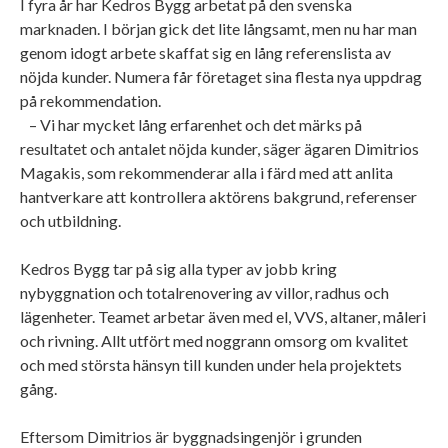
I fyra år har Kedros Bygg arbetat på den svenska
marknaden. I början gick det lite långsamt, men nu har man
genom idogt arbete skaffat sig en lång referenslista av
nöjda kunder. Numera får företaget sina flesta nya uppdrag
på rekommendation.
– Vi har mycket lång erfarenhet och det märks på
resultatet och antalet nöjda kunder, säger ägaren Dimitrios
Magakis, som rekommenderar alla i färd med att anlita
hantverkare att kontrollera aktörens bakgrund, referenser
och utbildning.
Kedros Bygg tar på sig alla typer av jobb kring
nybyggnation och totalrenovering av villor, radhus och
lägenheter. Teamet arbetar även med el, VVS, altaner, måleri
och rivning. Allt utfört med noggrann omsorg om kvalitet
och med största hänsyn till kunden under hela projektets
gång.
Eftersom Dimitrios är byggnadsingenjör i grunden