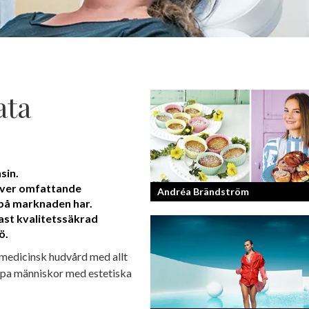
ata
sin.
äver omfattande
Andréa Brändström
 på marknaden har.
st kvalitetssäkrad
ö.
Vinnare av Hela Sverige Bakar 2017.
medicinsk hudvård med allt
älpa människor med estetiska