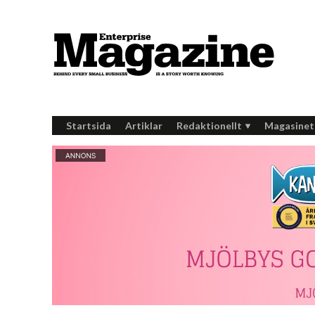
Startsida
Artiklar
Redaktionellt
Magasinet