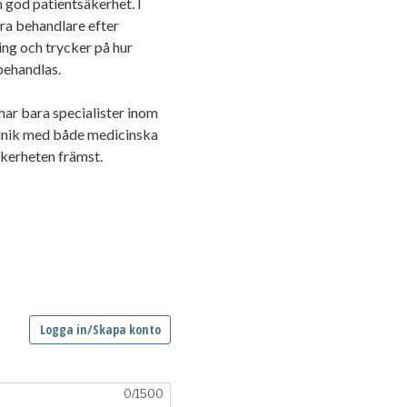
 god patientsäkerhet. I
era behandlare efter
ing och trycker på hur
 behandlas.
har bara specialister inom
linik med både medicinska
äkerheten främst.