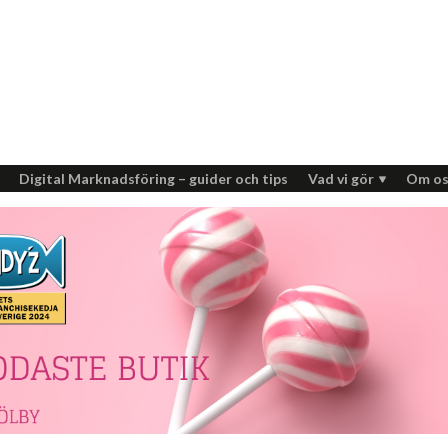
Digital Marknadsföring – guider och tips
Vad vi gör
Om os