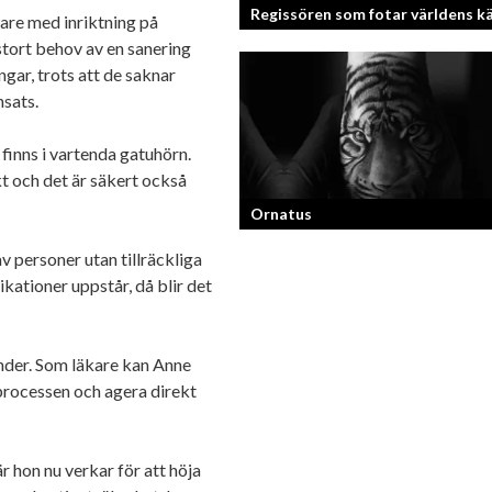
Regissören som fotar världens k
are med inriktning på
stort behov av en sanering
gar, trots att de saknar
Fotografen och regissören Peter Sven
nsats.
en lång meritlista och är ett sant bevi
om man tror på sig själv och...
 finns i vartenda gatuhörn.
t och det är säkert också
Ornatus
v personer utan tillräckliga
En av svergies mest talangfyllda tatue
kationer uppstår, då blir det
om hans historia och resa!
nder. Som läkare kan Anne
processen och agera direkt
 hon nu verkar för att höja