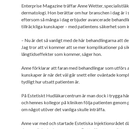
Enterprise Magazine träffar Anne Wetter, specialistläk
dermatologi. Hon berättar om hur branschen i dag är i 
eftersom så många i dag erbjuder avancerade behandlin
tillräckliga kunskaper – med patientens säkerhet som i
– Nu är det så vanligt med de här behandlingarna att de
Jag tror att vi kommer att se mer komplikationer på sik
långtidseffekter som kommer, säger hon.
Anne förklarar att faran med behandlingar som utförs a
kunskaper är när det väl går snett eller oväntade kompli
tydligt hur utsatt patienten är.
På Estetiskt Hudläkarcentrum är man dock i trygga hä
och hennes kollegor på kliniken följa patienten genom 
om något utöver det vanliga skulle inträffa.
Anne var med och startade Estetiska Injektionsrådet där