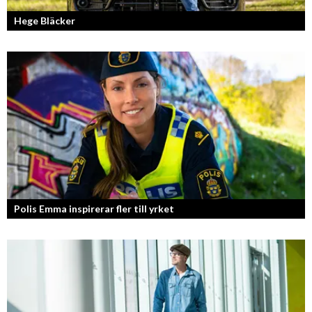
Hege Bläcker
Bilfantast, influencer och en av Lidköpings mest framgångsrika
företagare.
Polis Emma inspirerar fler till yrket