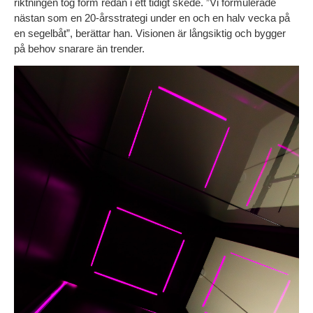
riktningen tog form redan i ett tidigt skede. ”Vi formulerade 
nästan som en 20-årsstrategi under en och en halv vecka på 
en segelbåt”, berättar han. Visionen är långsiktig och bygger 
på behov snarare än trender.