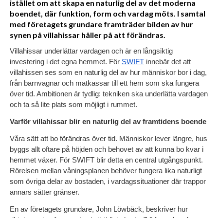
istället om att skapa en naturlig del av det moderna
boendet, där funktion, form och vardag möts. I samtal
med företagets grundare framträder bilden av hur
synen på villahissar håller på att förändras.
Villahissar underlättar vardagen och är en långsiktig 
investering i det egna hemmet. För 
SWIFT
 innebär det att 
villahissen ses som en naturlig del av hur människor bor i dag, 
från barnvagnar och matkassar till ett hem som ska fungera 
över tid. Ambitionen är tydlig: tekniken ska underlätta vardagen 
och ta så lite plats som möjligt i rummet.
Varför villahissar blir en naturlig del av framtidens boende
Våra sätt att bo förändras över tid. Människor lever längre, hus 
byggs allt oftare på höjden och behovet av att kunna bo kvar i 
hemmet växer. För SWIFT blir detta en central utgångspunkt. 
Rörelsen mellan våningsplanen behöver fungera lika naturligt 
som övriga delar av bostaden, i vardagssituationer där trappor 
annars sätter gränser.
En av företagets grundare, John Löwbäck, beskriver hur 