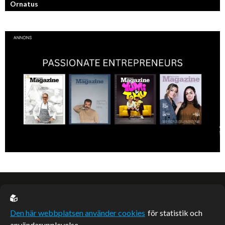
Ornatus
En av svergies mest talangfyllda tatuerare. Läs om hans historia och
resa!
EU casino
Den här webbplatsen använder cookies
för statistik och
användarupplevelse.