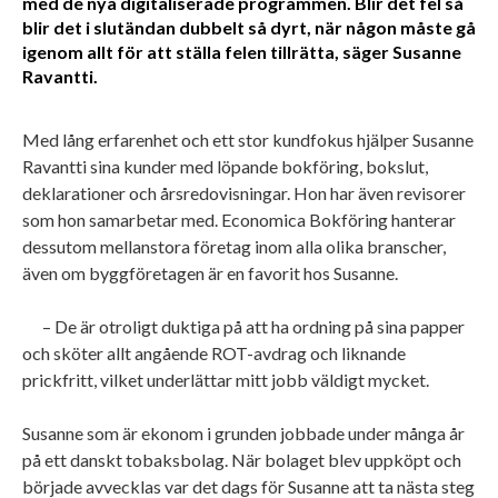
med de nya digitaliserade programmen. Blir det fel så
blir det i slutändan dubbelt så dyrt, när någon måste gå
igenom allt för att ställa felen tillrätta, säger Susanne
Ravantti.
Med lång erfarenhet och ett stor kundfokus hjälper Susanne
Ravantti sina kunder med löpande bokföring, bokslut,
deklarationer och årsredovisningar. Hon har även revisorer
som hon samarbetar med. Economica Bokföring hanterar
dessutom mellanstora företag inom alla olika branscher,
även om byggföretagen är en favorit hos Susanne.
– De är otroligt duktiga på att ha ordning på sina papper
och sköter allt angående ROT-avdrag och liknande
prickfritt, vilket underlättar mitt jobb väldigt mycket.
Susanne som är ekonom i grunden jobbade under många år
på ett danskt tobaksbolag. När bolaget blev uppköpt och
började avvecklas var det dags för Susanne att ta nästa steg