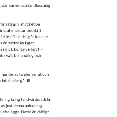
 där karies och tandlossning
för satsar vi mycket på
staten slutar betala (i
l 24 år). De äldre går kanske
s är bättre än inget.
å gick kontinuerligt till
ntervall, behandling och
 hur deras tänder ser ut och
nte heller gå till
rskning kring tandvårdsrädsla
 av just denna anledning.
uldbelägga. Detta är väldigt