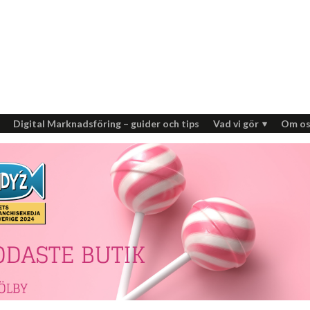
Digital Marknadsföring – guider och tips
Vad vi gör
Om os