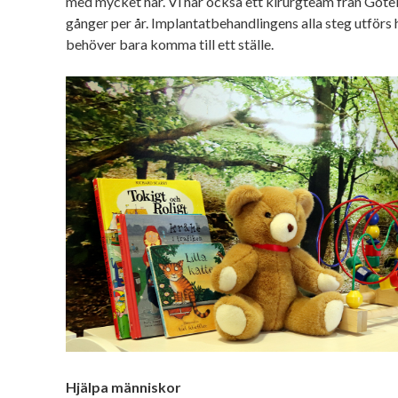
med mycket här. Vi har också ett kirurgteam från Göt
gånger per år. Implantatbehandlingens alla steg utförs h
behöver bara komma till ett ställe.
Hjälpa människor