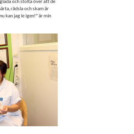
 glada och stolta över att de
märta, rädsla och skam är
nu kan jag le igen!" är min