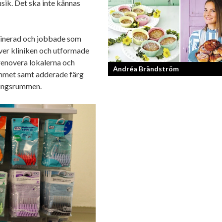
ik. Det ska inte kännas
Konstnären som balanserar känslofyll
med hårt fysiskt arbete.
aminerad och jobbade som
ver kliniken och utformade
lrenovera lokalerna och
Andréa Brändström
ummet samt adderade färg
dlingsrummen.
Vinnare av Hela Sverige Bakar 2017.