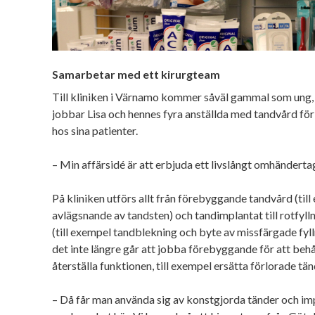
Samarbetar med ett kirurgteam
Till kliniken i Värnamo kommer såväl gammal som ung,
jobbar Lisa och hennes fyra anställda med tandvård för
hos sina patienter.
– Min affärsidé är att erbjuda ett livslångt omhänderta
På kliniken utförs allt från förebyggande tandvård (til
avlägsnande av tandsten) och tandimplantat till rotfyll
(till exempel tandblekning och byte av missfärgade fylln
det inte längre går att jobba förebyggande för att behål
återställa funktionen, till exempel ersätta förlorade tä
– Då får man använda sig av konstgjorda tänder och im