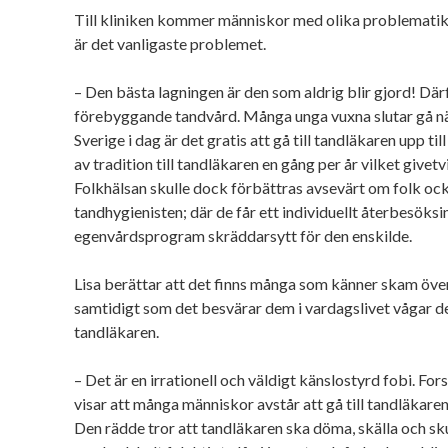
Till kliniken kommer människor med olika problematik,
är det vanligaste problemet.
– Den bästa lagningen är den som aldrig blir gjord! Där
förebyggande tandvård. Många unga vuxna slutar gå när 
Sverige i dag är det gratis att gå till tandläkaren upp til
av tradition till tandläkaren en gång per år vilket givetvi
Folkhälsan skulle dock förbättras avsevärt om folk ocks
tandhygienisten; där de får ett individuellt återbesöksi
egenvårdsprogram skräddarsytt för den enskilde.
Lisa berättar att det finns många som känner skam över
samtidigt som det besvärar dem i vardagslivet vågar de i
tandläkaren.
– Det är en irrationell och väldigt känslostyrd fobi. Fo
visar att många människor avstår att gå till tandläkaren
Den rädde tror att tandläkaren ska döma, skälla och sk