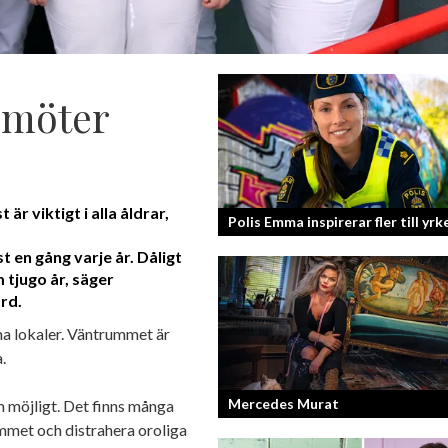
 möter
är viktigt i alla åldrar,
Polis Emma inspirerar fler till yrk
st en gång varje år. Dåligt
 tjugo år, säger
rd.
ha lokaler. Väntrummet är
.
Mercedes Murat
om möjligt. Det finns många
mmet och distrahera oroliga