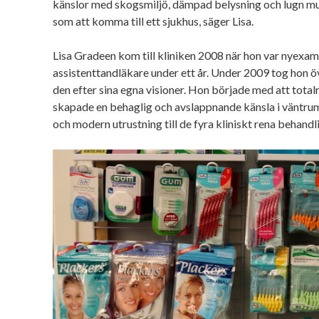
känslor med skogsmiljö, dämpad belysning och lugn mus
som att komma till ett sjukhus, säger Lisa.
Lisa Gradeen kom till kliniken 2008 när hon var nyex
assistenttandläkare under ett år. Under 2009 tog hon ö
den efter sina egna visioner. Hon började med att tota
skapade en behaglig och avslappnande känsla i väntr
och modern utrustning till de fyra kliniskt rena behan