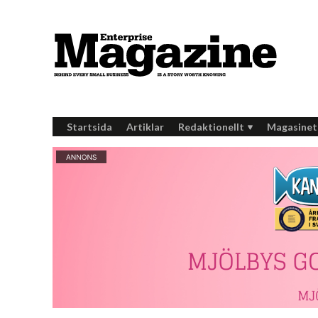
Startsida
Artiklar
Redaktionellt
Magasinet