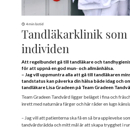
4 min lästid
Tandläkarklinik som
individen
Att regelbundet gå till tandläkare och tandhygienist 
för att uppnå en god mun- och allmänhälsa.
– Jag vill uppmuntra alla att gå till tandläkaren min
tandstatus kan påverka din hälsa både idag och om
tandläkare Lisa Gradeen på Team Gradeen Tandvå
Team Gradeen Tandvård ligger beläget i fina och fräsc
inrett med naturnära färger och här råder en lugn känsla
– Jag vill att patienterna ska få en så bra upplevelse s
tandvårdsrädda och mitt mål är att skapa trygghet i ru