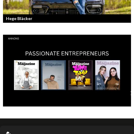
Hege Bläcker
Bilfantast, influencer och en av Lidköpings mest framgångsrika
företagare.