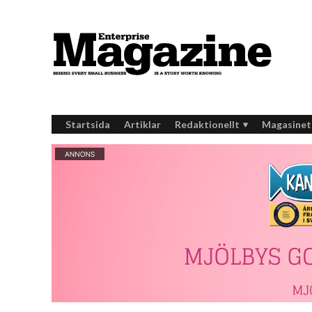
Startsida
Artiklar
Redaktionellt
Magasinet