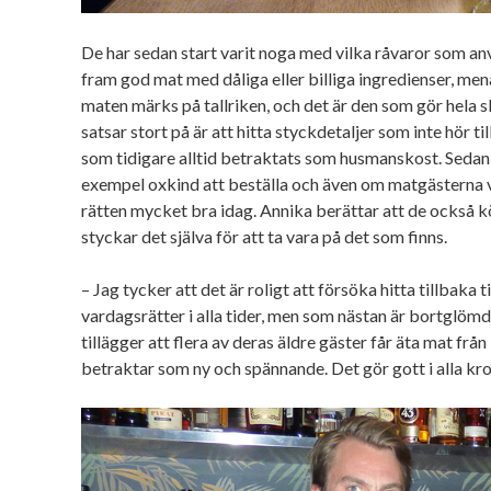
De har sedan start varit noga med vilka råvaror som anv
fram god mat med dåliga eller billiga ingredienser, mena
maten märks på tallriken, och det är den som gör hela s
satsar stort på är att hitta styckdetaljer som inte hör ti
som tidigare alltid betraktats som husmanskost. Sedan et
exempel oxkind att beställa och även om matgästerna v
rätten mycket bra idag. Annika berättar att de också k
styckar det själva för att ta vara på det som finns.
– Jag tycker att det är roligt att försöka hitta tillbaka t
vardagsrätter i alla tider, men som nästan är bortglöm
tillägger att flera av deras äldre gäster får äta mat f
betraktar som ny och spännande. Det gör gott i alla kro