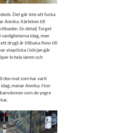
änds. Det går inte att fuska
r Annika. Kärleken till
killnaden. En detalj Torget
ll vanligheterna idag, men
t drygt år tillbaka finns till
ar skeptiska i början går
öper in hela lamm och
ill den mat som har varit
d idag, menar Annika. Hon
rån barndomen som de yngre
kar.