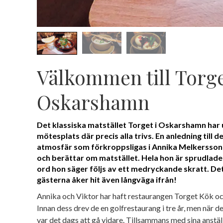
Välkommen till Torge
Oskarshamn
Det klassiska matstället Torget i Oskarshamn har u
mötesplats där precis alla trivs. En anledning till de
atmosfär som förkroppsligas i Annika Melkersson 
och berättar om matstället. Hela hon är sprudlade
ord hon säger följs av ett medryckande skratt. Det 
gästerna åker hit även långväga ifrån!
Annika och Viktor har haft restaurangen Torget Kök oc
Innan dess drev de en golfrestaurang i tre år, men när d
var det dags att gå vidare. Tillsammans med sina anstäl