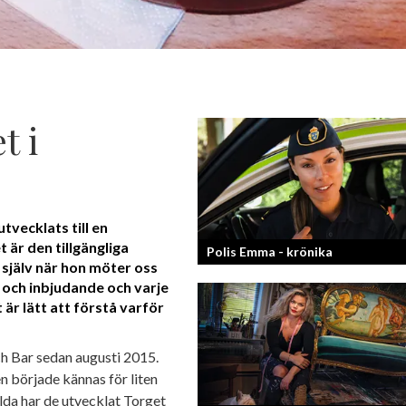
t i
tvecklats till en
t är den tillgängliga
Polis Emma - krönika
själv när hon möter oss
 och inbjudande och varje
är lätt att förstå varför
Kan jag snälla få prata med dig igen, f
så bra att prata med.
h Bar sedan augusti 2015.
en började kännas för liten
lda har de utvecklat Torget