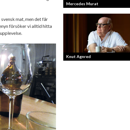
Mercedes Murat
k svensk mat, men det får
Konstnären som balanserar känslofyll
nyn försöker vi alltid hitta
med hårt fysiskt arbete.
 upplevelse.
Knut Agnred
Knut Agnred är mannen och den tidlö
legenden inom spektakulära utfall oc
dramatisk tänkvärdhet.