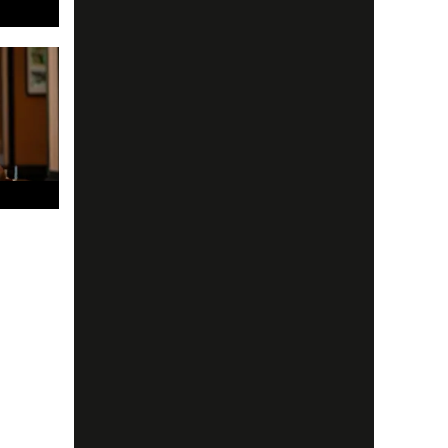
d konst
sa
h