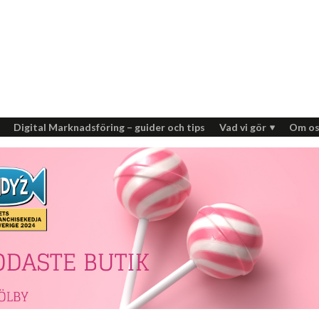
Digital Marknadsföring – guider och tips
Vad vi gör
Om os