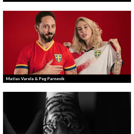
Fotografen och regissören Peter Svenson har en lång meritlista och är
ett sant bevis på att om man tror på sig själv och...
Matias Varela & Peg Parnevik
Här i Sverige så finns det en bred mix av olika nationaliteter från hela
världen och många svenskar har en annan grundnationalitet...