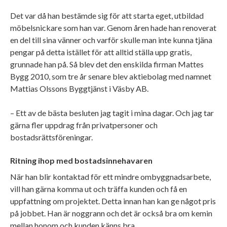
Det var då han bestämde sig för att starta eget, utbildad
möbelsnickare som han var. Genom åren hade han renoverat
en del till sina vänner och varför skulle man inte kunna tjäna
pengar på detta istället för att alltid ställa upp gratis,
grunnade han på. Så blev det den enskilda firman Mattes
Bygg 2010, som tre år senare blev aktiebolag med namnet
Mattias Olssons Byggtjänst i Väsby AB.
– Ett av de bästa besluten jag tagit i mina dagar. Och jag tar
gärna fler uppdrag från privatpersoner och
bostadsrättsföreningar.
Ritning ihop med bostadsinnehavaren
När han blir kontaktad för ett mindre ombyggnadsarbete,
vill han gärna komma ut och träffa kunden och få en
uppfattning om projektet. Detta innan han kan ge något pris
på jobbet. Han är noggrann och det är också bra om kemin
mellan honom och kunden känns bra.