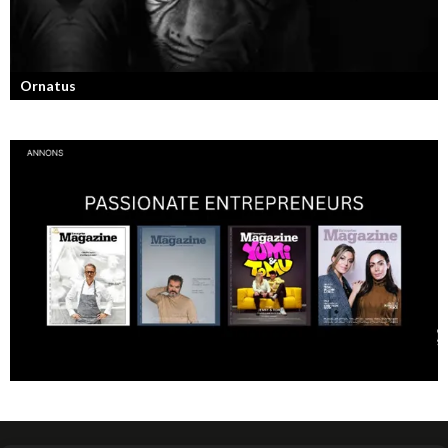
Ornatus
En av svergies mest talangfyllda tatuerare. Läs om hans historia och
resa!