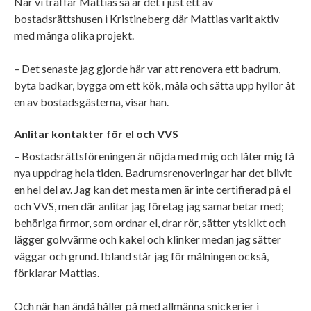
När vi träffar Mattias så är det i just ett av
bostadsrättshusen i Kristineberg där Mattias varit aktiv
med många olika projekt.
– Det senaste jag gjorde här var att renovera ett badrum,
byta badkar, bygga om ett kök, måla och sätta upp hyllor åt
en av bostadsgästerna, visar han.
Anlitar kontakter för el och VVS
– Bostadsrättsföreningen är nöjda med mig och låter mig få
nya uppdrag hela tiden. Badrumsrenoveringar har det blivit
en hel del av. Jag kan det mesta men är inte certifierad på el
och VVS, men där anlitar jag företag jag samarbetar med;
behöriga firmor, som ordnar el, drar rör, sätter ytskikt och
lägger golvvärme och kakel och klinker medan jag sätter
väggar och grund. Ibland står jag för målningen också,
förklarar Mattias.
Och när han ändå håller på med allmänna snickerier i