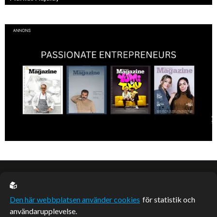
Sveriges tuffaste matjury är epitetet på juryn i Sveriges Mästerkock.
Markus Aujalay är domaren som ger mästerkockarna mardrömmar.
EU casino
Den här webbplatsen använder cookies
för statistik och
användarupplevelse.