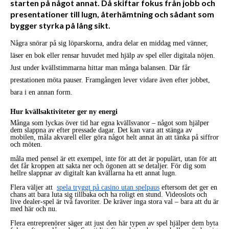
starten på något annat. Då skiftar fokus från jobb och
presentationer till lugn, återhämtning och sådant som
bygger styrka på lång sikt.
Några snörar på sig löparskorna, andra delar en middag med vänner,
läser en bok eller rensar huvudet med hjälp av spel eller digitala nöjen.
Just under kvällstimmarna hittar man många balansen. Där får
prestationen möta pauser. Framgången lever vidare även efter jobbet,
bara i en annan form.
Hur kvällsaktiviteter ger ny energi
Många som lyckas över tid har egna kvällsvanor – något som hjälper
dem slappna av efter pressade dagar. Det kan vara att stänga av
mobilen, måla akvarell eller göra något helt annat än att tänka på siffror
och möten.
måla med pensel är ett exempel, inte för att det är populärt, utan för att
det får kroppen att sakta ner och ögonen att se detaljer. För dig som
hellre slappnar av digitalt kan kvällarna ha ett annat lugn.
Flera väljer att
spela tryggt på casino utan spelpaus
eftersom det ger en
chans att bara luta sig tillbaka och ha roligt en stund. Videoslots och
live dealer-spel är två favoriter. De kräver inga stora val – bara att du är
med här och nu.
Flera entreprenörer säger att just den här typen av spel hjälper dem byta