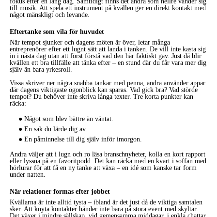
fokus efter en lång dag. Samtidigt finns det andra som hellre vänder sig
till musik. Att spela ett instrument på kvällen ger en direkt kontakt med
något mänskligt och levande.
Eftertanke som vila för huvudet
När tempot sjunker och dagens möten är över, letar många
entreprenörer efter ett lugnt sätt att landa i tanken. De vill inte kasta sig
in i nästa dag utan att först förstå vad den här faktiskt gav. Just då blir
kvällen ett bra tillfälle att tänka efter – en stund där du får vara mer dig
själv än bara yrkesroll.
Vissa skriver ner några snabba tankar med penna, andra använder appar
där dagens viktigaste ögonblick kan sparas. Vad gick bra? Vad störde
tempot? Du behöver inte skriva långa texter. Tre korta punkter kan
räcka:
● Något som blev bättre än väntat.
● En sak du lärde dig av.
● En påminnelse till dig själv inför imorgon.
Andra väljer att i lugn och ro läsa branschnyheter, kolla en kort rapport
eller lyssna på en favoritpodd. Det kan räcka med en kvart i soffan med
hörlurar för att få en ny tanke att växa – en idé som kanske tar form
under natten.
När relationer formas efter jobbet
Kvällarna är inte alltid tysta – ibland är det just då de viktiga samtalen
sker. Att knyta kontakter händer inte bara på stora event med skyltar.
Det växer i mindre sällskap, vid gemensamma middagar, i enkla chattar