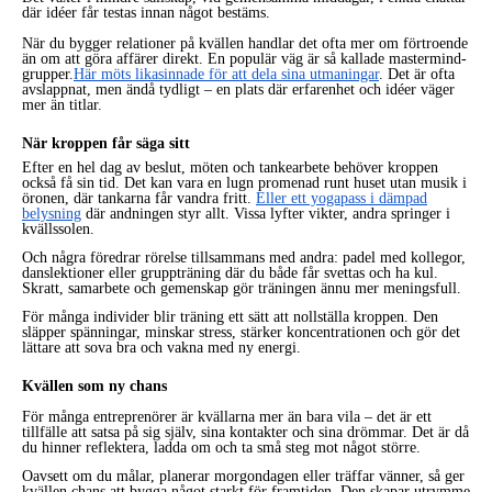
där idéer får testas innan något bestäms.
När du bygger relationer på kvällen handlar det ofta mer om förtroende
än om att göra affärer direkt. En populär väg är så kallade mastermind-
grupper.
Här möts likasinnade för att dela sina utmaningar
. Det är ofta
avslappnat, men ändå tydligt – en plats där erfarenhet och idéer väger
mer än titlar.
När kroppen får säga sitt
Efter en hel dag av beslut, möten och tankearbete behöver kroppen
också få sin tid. Det kan vara en lugn promenad runt huset utan musik i
öronen, där tankarna får vandra fritt.
Eller ett yogapass i dämpad
belysning
där andningen styr allt. Vissa lyfter vikter, andra springer i
kvällssolen.
Och några föredrar rörelse tillsammans med andra: padel med kollegor,
danslektioner eller gruppträning där du både får svettas och ha kul.
Skratt, samarbete och gemenskap gör träningen ännu mer meningsfull.
För många individer blir träning ett sätt att nollställa kroppen. Den
släpper spänningar, minskar stress, stärker koncentrationen och gör det
lättare att sova bra och vakna med ny energi.
Kvällen som ny chans
För många entreprenörer är kvällarna mer än bara vila – det är ett
tillfälle att satsa på sig själv, sina kontakter och sina drömmar. Det är då
du hinner reflektera, ladda om och ta små steg mot något större.
Oavsett om du målar, planerar morgondagen eller träffar vänner, så ger
kvällen chans att bygga något starkt för framtiden. Den skapar utrymme