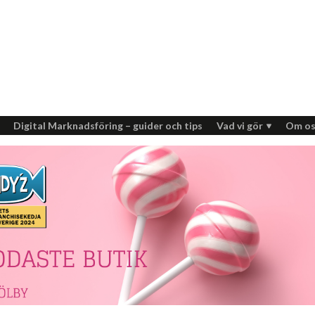
Digital Marknadsföring – guider och tips
Vad vi gör
Om os