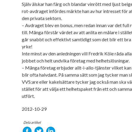
Själv älskar han färg och blandar vinrött med ljust beig
rot-avdraget infördes märkte han av hur intresset för a
den privata sektorn.
– Avdraget blev en bonus, men redan innan var det ful
till. Många förstår värdet av att anlita en målare i ställe
går snabbt och effektivt samtidigt som det blir ett bra r
yrke!
Inte minst av den anledningen vill Fredrik Köie råda all
jobbet och helt undvika företag med helhetslösningar.
– Många företag erbjuder allt-i-allo-tjänster vilket kan
blir ofta halvdant. På samma sätt som jag tycker man sk
VVS:are eller kakelsättare tycker jag också man ska vänd
stället för att välja ett helhetspaket från ett och samma
utfört.
2012-10-29
Dela artikel