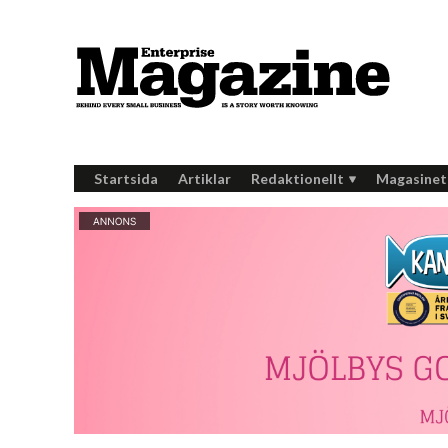
Startsida
Artiklar
Redaktionellt
Magasinet