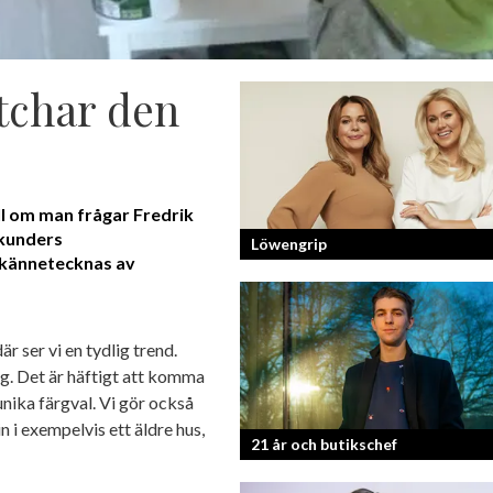
tchar den
all om man frågar Fredrik
 kunders
Löwengrip
 kännetecknas av
Från bloggare till influencer och
superentreprenör. En resa som fostra
r ser vi en tydlig trend.
kvinnlig entreprenör med en enormt s
rg. Det är häftigt att komma
förankran...
unika färgval. Vi gör också
 i exempelvis ett äldre hus,
21 år och butikschef