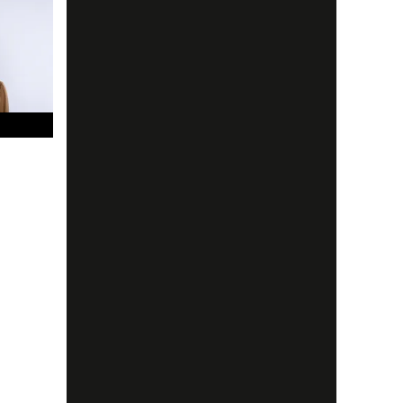
!
ckert