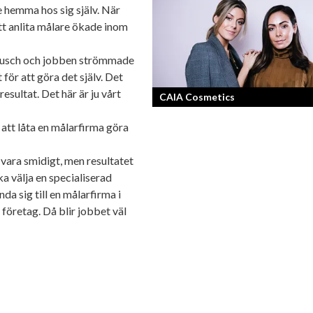
e hemma hos sig själv. När
Denis Manasiev Vukotic driver
tt anlita målare ökade inom
Teknikmagasinet mot nya framgångar
l rusch och jobben strömmade
t för att göra det själv. Det
esultat. Det här är ju vårt
CAIA Cosmetics
a att låta en målarfirma göra
Skönhet är bra självkänsla och ett va
leende enligt grundarna av det nya
 vara smidigt, men resultatet
raketvarumärket inom smink: CAIA
a välja en specialiserad
Cosmetics.
a sig till en målarfirma i
 företag. Då blir jobbet väl