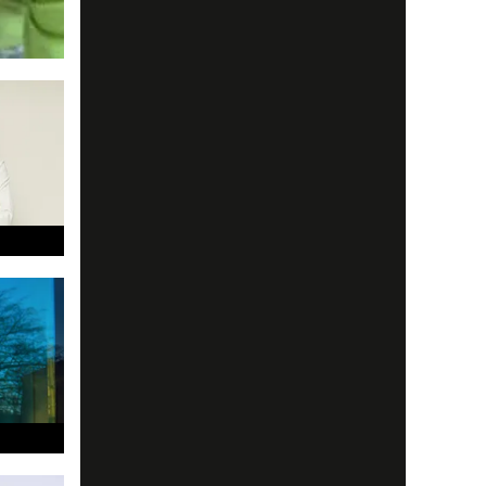
t en
tark