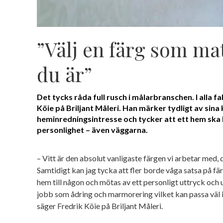
”Välj en färg som ma
du är”
Det tycks råda full rusch i målarbranschen. I alla f
Köie på Briljant Måleri. Han märker tydligt av sina
heminredningsintresse och tycker att ett hem ska
personlighet – även väggarna.
– Vitt är den absolut vanligaste färgen vi arbetar med, dä
Samtidigt kan jag tycka att fler borde våga satsa på fä
hem till någon och mötas av ett personligt uttryck och 
jobb som ådring och marmorering vilket kan passa väl in
säger Fredrik Köie på Briljant Måleri.