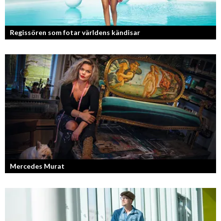
Regissören som fotar världens kändisar
Fotografen och regissören Peter Svenson har en lång meritlista och är
ett sant bevis på att om man tror på sig själv och...
Mercedes Murat
Konstnären som balanserar känslofylld konst med hårt fysiskt arbete.