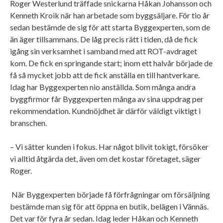
Roger Westerlund träffade snickarna Håkan Johansson och
Kenneth Kroik när han arbetade som byggsäljare. För tio år
sedan bestämde de sig för att starta Byggexperten, som de
än äger tillsammans. De låg precis rätt i tiden, då de fick
igång sin verksamhet i samband med att ROT-avdraget
kom. De fick en springande start; inom ett halvår började de
få så mycket jobb att de fick anställa en till hantverkare.
Idag har Byggexperten nio anställda. Som många andra
byggfirmor får Byggexperten många av sina uppdrag per
rekommendation. Kundnöjdhet är därför väldigt viktigt i
branschen.
– Vi sätter kunden i fokus. Har något blivit tokigt, försöker
vi alltid åtgärda det, även om det kostar företaget, säger
Roger.
När Byggexperten började få förfrågningar om försäljning
bestämde man sig för att öppna en butik, belägen i Vännäs.
Det var för fyra år sedan. Idag leder Håkan och Kenneth