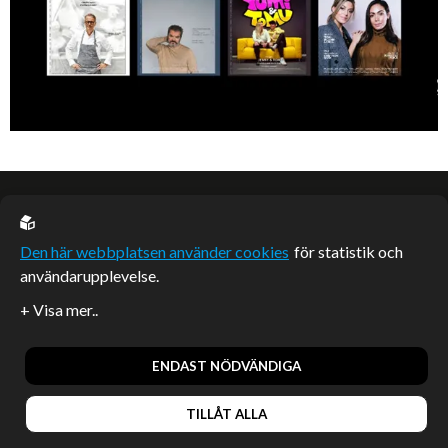
EU casino
Den här webbplatsen använder cookies
för statistik och
användarupplevelse.
Sponsrade artiklar
Artiklar publicerade på webbplatsen som inte är märkta
redaktionellt är betalda samarbeten.
ENDAST NÖDVÄNDIGA
TILLÅT ALLA
© 2026, Enterprise Magazine