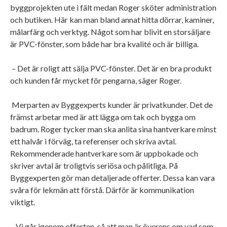
byggprojekten ute i fält medan Roger sköter administration
och butiken. Här kan man bland annat hitta dörrar, kaminer,
målarfärg och verktyg. Något som har blivit en storsäljare
är PVC-fönster, som både har bra kvalité och är billiga.
– Det är roligt att sälja PVC-fönster. Det är en bra produkt
och kunden får mycket för pengarna, säger Roger.
Merparten av Byggexperts kunder är privatkunder. Det de
främst arbetar med är att lägga om tak och bygga om
badrum. Roger tycker man ska anlita sina hantverkare minst
ett halvår i förväg, ta referenser och skriva avtal.
Rekommenderade hantverkare som är uppbokade och
skriver avtal är troligtvis seriösa och pålitliga. På
Byggexperten gör man detaljerade offerter. Dessa kan vara
svåra för lekmän att förstå. Därför är kommunikation
viktigt.
– Vi går igenom offerten, så att man är överens om vad som