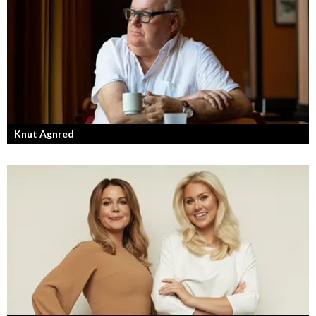
Knut Agnred
Knut Agnred är mannen och den tidlösa legenden inom spektakulära
utfall och dramatisk tänkvärdhet.