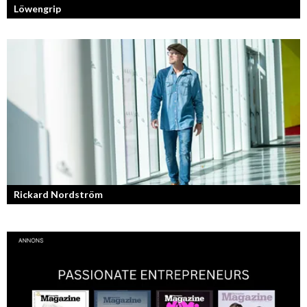
Löwengrip
Från bloggare till influencer och superentreprenör. En resa som fostrat
en kvinnlig entreprenör med en enormt stark förankran...
Rickard Nordström
Läraren som omfamnar sociala medier.