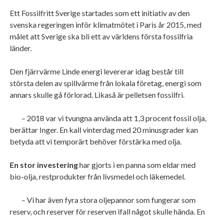
Ett Fossilfritt Sverige startades som ett initiativ av den
svenska regeringen inför klimatmötet i Paris år 2015, med
målet att Sverige ska bli ett av världens första fossilfria
länder.
Den fjärrvärme Linde energi levererar idag består till
största delen av spillvärme från lokala företag, energi som
annars skulle gå förlorad. Likaså är pelletsen fossilfri.
– 2018 var vi tvungna använda att 1,3 procent fossil olja,
berättar Inger. En kall vinterdag med 20 minusgrader kan
betyda att vi temporärt behöver förstärka med olja.
En stor investering
har gjorts i en panna som eldar med
bio-olja, restprodukter från livsmedel och läkemedel.
– Vi har även fyra stora oljepannor som fungerar som
reserv, och reserver för reserven ifall något skulle hända. En