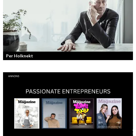
Per Holknekt
Från brädan till scenen