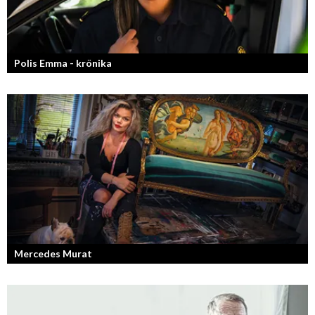
Polis Emma - krönika
Kan jag snälla få prata med dig igen, för du va så bra att prata med.
Mercedes Murat
Konstnären som balanserar känslofylld konst med hårt fysiskt arbete.