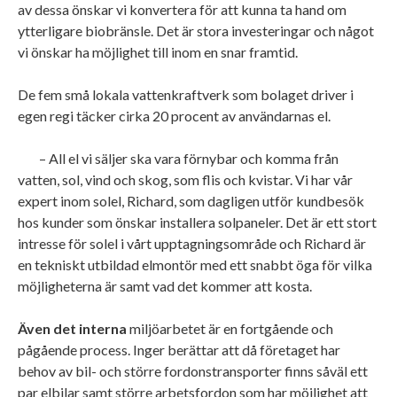
av dessa önskar vi konvertera för att kunna ta hand om
ytterligare biobränsle. Det är stora investeringar och något
vi önskar ha möjlighet till inom en snar framtid.
De fem små lokala vattenkraftverk som bolaget driver i
egen regi täcker cirka 20 procent av användarnas el.
– All el vi säljer ska vara förnybar och komma från
vatten, sol, vind och skog, som flis och kvistar. Vi har vår
expert inom solel, Richard, som dagligen utför kundbesök
hos kunder som önskar installera solpaneler. Det är ett stort
intresse för solel i vårt upptagningsområde och Richard är
en tekniskt utbildad elmontör med ett snabbt öga för vilka
möjligheterna är samt vad det kommer att kosta.
Även det interna
miljöarbetet är en fortgående och
pågående process. Inger berättar att då företaget har
behov av bil- och större fordonstransporter finns såväl ett
par elbilar samt större arbetsfordon som har möjlighet att