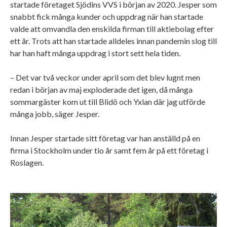
startade företaget Sjödins VVS i början av 2020. Jesper som
snabbt fick många kunder och uppdrag när han startade
valde att omvandla den enskilda firman till aktiebolag efter
ett år. Trots att han startade alldeles innan pandemin slog till
har han haft många uppdrag i stort sett hela tiden.
– Det var två veckor under april som det blev lugnt men
redan i början av maj exploderade det igen, då många
sommargäster kom ut till Blidö och Yxlan där jag utförde
många jobb, säger Jesper.
Innan Jesper startade sitt företag var han anställd på en
firma i Stockholm under tio år samt fem år på ett företag i
Roslagen.