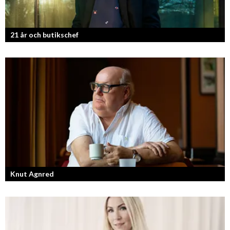
21 år och butikschef
Denis Manasiev Vukotic driver Teknikmagasinet mot nya framgångar!
Knut Agnred
Knut Agnred är mannen och den tidlösa legenden inom spektakulära
utfall och dramatisk tänkvärdhet.