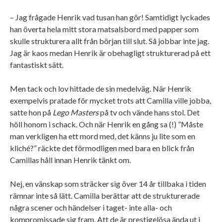
– Jag frågade Henrik vad tusan han gör! Samtidigt lyckades
han överta hela mitt stora matsalsbord med papper som
skulle strukturera allt från början till slut. Så jobbar inte jag.
Jag är kaos medan Henrik är obehagligt strukturerad på ett
fantastiskt sätt.
Men tack och lov hittade de sin medelväg. När Henrik
exempelvis pratade för mycket trots att Camilla ville jobba,
satte hon på
Lego Masters
på tv och vände hans stol. Det
höll honom i schack. Och när Henrik en gång sa (!) ”Måste
man verkligen ha ett mord med, det känns ju lite som en
kliché?” räckte det förmodligen med bara en blick från
Camillas håll innan Henrik tänkt om.
Nej, en vänskap som sträcker sig över 14 år tillbaka i tiden
rämnar inte så lätt. Camilla berättar att de strukturerade
några scener och händelser i taget- inte alla- och
kompromissade sig fram. Att de är prestigelösa ända ut i