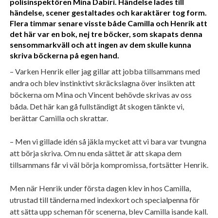
polisinspektören Mina Dabiri. Händelse lades till
händelse, scener gestaltades och karaktärer tog form.
Flera timmar senare visste både Camilla och Henrik att
det här var en bok, nej tre böcker, som skapats denna
sensommarkväll och att ingen av dem skulle kunna
skriva böckerna på egen hand.
– Varken Henrik eller jag gillar att jobba tillsammans med
andra och blev instinktivt skräckslagna över insikten att
böckerna om Mina och Vincent behövde skrivas av oss
båda. Det här kan gå fullständigt åt skogen tänkte vi,
berättar Camilla och skrattar.
– Men vi gillade idén så jäkla mycket att vi bara var tvungna
att börja skriva. Om nu enda sättet är att skapa dem
tillsammans får vi väl börja kompromissa, fortsätter Henrik.
Men när Henrik under första dagen klev in hos Camilla,
utrustad till tänderna med indexkort och specialpenna för
att sätta upp scheman för scenerna, blev Camilla isande kall.