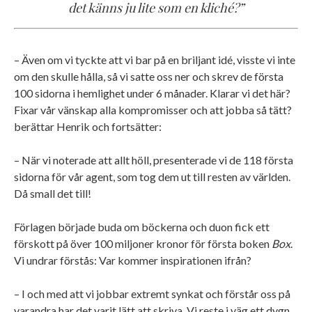
det känns ju lite som en kliché?”
– Även om vi tyckte att vi bar på en briljant idé, visste vi inte
om den skulle hålla, så vi satte oss ner och skrev de första
100 sidorna i hemlighet under 6 månader. Klarar vi det här?
Fixar vår vänskap alla kompromisser och att jobba så tätt?
berättar Henrik och fortsätter:
– När vi noterade att allt höll, presenterade vi de 118 första
sidorna för vår agent, som tog dem ut till resten av världen.
Då small det till!
Förlagen började buda om böckerna och duon fick ett
förskott på över 100 miljoner kronor för första boken
Box
.
Vi undrar förstås: Var kommer inspirationen ifrån?
– I och med att vi jobbar extremt synkat och förstår oss på
varandra har det varit lätt att skriva. Vi reste i väg ett dygn,