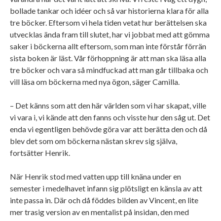
bollade tankar och idéer och så var historierna klara för alla
tre böcker. Eftersom vi hela tiden vetat hur berättelsen ska
utvecklas ända fram till slutet, har vi jobbat med att gömma
saker i böckerna allt eftersom, som man inte förstår förrän
sista boken är läst. Vår förhoppning är att man ska läsa alla
tre böcker och vara så mindfuckad att man går tillbaka och
vill läsa om böckerna med nya ögon, säger Camilla.
– Det känns som att den här världen som vi har skapat, ville
vi vara i, vi kände att den fanns och visste hur den såg ut. Det
enda vi egentligen behövde göra var att berätta den och då
blev det som om böckerna nästan skrev sig själva,
fortsätter Henrik.
När Henrik stod med vatten upp till knäna under en
semester i medelhavet infann sig plötsligt en känsla av att
inte passa in. Där och då föddes bilden av Vincent, en lite
mer trasig version av en mentalist på insidan, den med