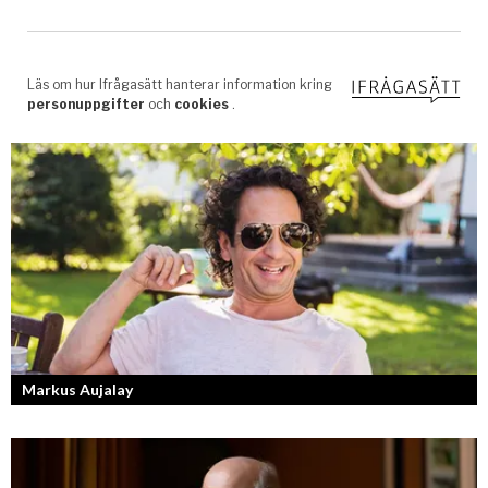
Markus Aujalay
Sveriges tuffaste matjury är epitetet på juryn i Sveriges Mästerkock.
Markus Aujalay är domaren som ger mästerkockarna mardrömmar.