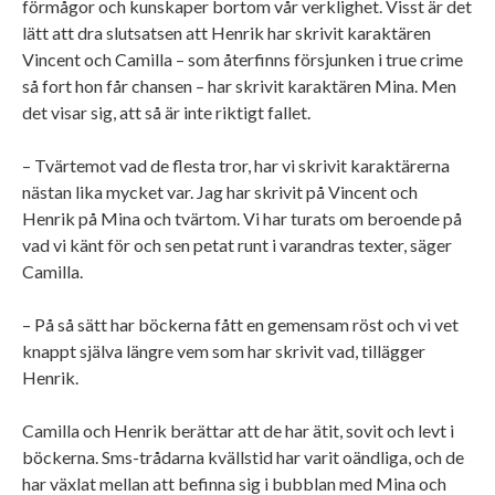
förmågor och kunskaper bortom vår verklighet. Visst är det
lätt att dra slutsatsen att Henrik har skrivit karaktären
Vincent och Camilla – som återfinns försjunken i true crime
så fort hon får chansen – har skrivit karaktären Mina. Men
det visar sig, att så är inte riktigt fallet.
– Tvärtemot vad de flesta tror, har vi skrivit karaktärerna
nästan lika mycket var. Jag har skrivit på Vincent och
Henrik på Mina och tvärtom. Vi har turats om beroende på
vad vi känt för och sen petat runt i varandras texter, säger
Camilla.
– På så sätt har böckerna fått en gemensam röst och vi vet
knappt själva längre vem som har skrivit vad, tillägger
Henrik.
Camilla och Henrik berättar att de har ätit, sovit och levt i
böckerna. Sms-trådarna kvällstid har varit oändliga, och de
har växlat mellan att befinna sig i bubblan med Mina och