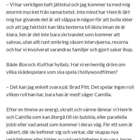
– Vi har verkligen haft jättekul och jag kommer ta med mig
enormt mycket från samarbetet. Inte minst har Henrik lärt
mig hur givande det är att släppa in någon för att bolla idéer
och att jag faktiskt kan låta texterna bli lästa innan de är
klara. Sen är det inte bara skrivandet som kommer att
saknas, utan allt runt omkring såsom intervjuerna, resorna
och hur vi involverat varandras familjer och gjort saker ihop.
Både
Box
och
Kult
har hyllats. Har ni en hemlig dröm om
vilka skådespelare som ska spela i hollywoodfilmen?
– Det kan jag enkelt svara på: Brad Pitt. Det spelar ingen roll
vilken roll han har, bara han är med! säger Camilla.
Efter en timme av energi, skratt och värme lämnar vi Henrik
och Camilla som kan återgå till sin bubbla, eller parallella
jobb eller vad annat som kommer i deras väg. För ett som är
säkert, där de befinner sig och verkar, där skapas nya
verkligheter eller bilder av vad verkligheten kan vara. Innan