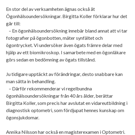
En stor del av verksamheten ägnas också åt
Ögonhälsoundersökningar. Birgitta Koller förklarar hur det
går till:
– En ögonhälsoundersökning innebär bland annat att vi tar
fotografier på ögonbotten, mäter synfältet och
ögontrycket. Vi undersöker även ögats främre delar med
hjälp av ett biomikroskop. I samarbete med en ögonläkare
görs sedan en bedömning av ögats tillstånd.
Ju tidigare upptäckt av förändringar, desto snabbare kan
man sätta in behandling.
– Därför rekommenderar vi regelbundna
ögonhälsoundersökningar från 40 års ålder, berättar
Birgitta Koller, som precis har avslutat en vidareutbildning i
diagnostisk optometri, som fördjupat hennes kunskap om
ögonsjukdomar.
Annika Nilsson har också en magisterexamen i Optometri.