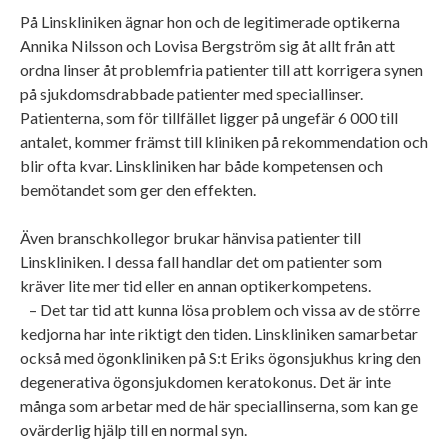
På Linskliniken ägnar hon och de legitimerade optikerna
Annika Nilsson och Lovisa Bergström sig åt allt från att
ordna linser åt problemfria patienter till att korrigera synen
på sjukdomsdrabbade patienter med speciallinser.
Patienterna, som för tillfället ligger på ungefär 6 000 till
antalet, kommer främst till kliniken på rekommendation och
blir ofta kvar. Linskliniken har både kompetensen och
bemötandet som ger den effekten.
Även branschkollegor brukar hänvisa patienter till
Linskliniken. I dessa fall handlar det om patienter som
kräver lite mer tid eller en annan optikerkompetens.
– Det tar tid att kunna lösa problem och vissa av de större
kedjorna har inte riktigt den tiden. Linskliniken samarbetar
också med ögonkliniken på S:t Eriks ögonsjukhus kring den
degenerativa ögonsjukdomen keratokonus. Det är inte
många som arbetar med de här speciallinserna, som kan ge
ovärderlig hjälp till en normal syn.