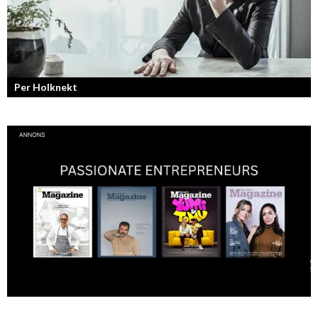
Per Holknekt
Från brädan till scenen