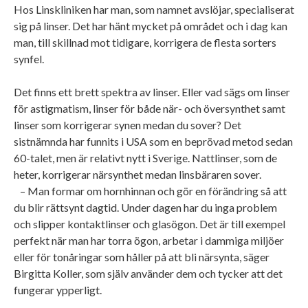
Hos Linskliniken har man, som namnet avslöjar, specialiserat
sig på linser. Det har hänt mycket på området och i dag kan
man, till skillnad mot tidigare, korrigera de flesta sorters
synfel.
Det finns ett brett spektra av linser. Eller vad sägs om linser
för astigmatism, linser för både när- och översynthet samt
linser som korrigerar synen medan du sover? Det
sistnämnda har funnits i USA som en beprövad metod sedan
60-talet, men är relativt nytt i Sverige. Nattlinser, som de
heter, korrigerar närsynthet medan linsbäraren sover.
– Man formar om hornhinnan och gör en förändring så att
du blir rättsynt dagtid. Under dagen har du inga problem
och slipper kontaktlinser och glasögon. Det är till exempel
perfekt när man har torra ögon, arbetar i dammiga miljöer
eller för tonåringar som håller på att bli närsynta, säger
Birgitta Koller, som själv använder dem och tycker att det
fungerar ypperligt.