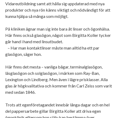
Vidareutbildning samt att hålla sig uppdaterad med nya
produkter och nya rön känns viktigt och nödvändigt för att
kunna hjälpa så många som möjligt.
På kliniken ägnar man sig inte bara åt linser och ögonhälsa.
Här finns också glasögon, något som Birgitta Koller tycker
går hand i hand med linsutbudet.
– Har man kontaktlinser måste man alltid ha ett par
glasögon, säger hon.
Här finns det mesta – vanliga bågar, terminalglasögon,
läsglasögon och solglasögon, i märken som Ray-Ban,
Lexington och Lindberg. Men även i lägre prisklasser. Alla
glas är högkvalitativa och kommer från Carl Zeiss som varit
med sedan 1846.
Trots att egenföretagandet innebär långa dagar och en hel
del pappersarbete gillar Birgitta Koller att driva egen
ögonklinik eftersom hon själv kan bestämma över