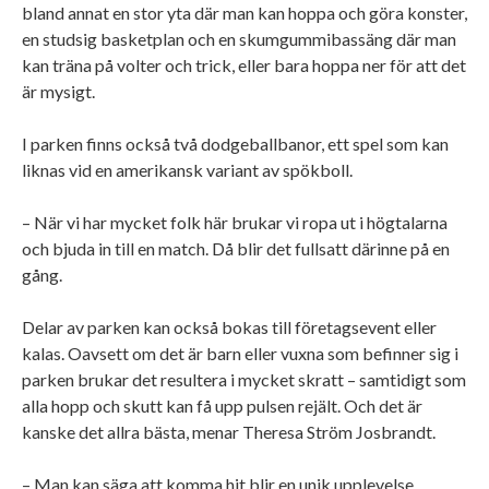
bland annat en stor yta där man kan hoppa och göra konster,
en studsig basketplan och en skumgummibassäng där man
kan träna på volter och trick, eller bara hoppa ner för att det
är mysigt.
I parken finns också två dodgeballbanor, ett spel som kan
liknas vid en amerikansk variant av spökboll.
– När vi har mycket folk här brukar vi ropa ut i högtalarna
och bjuda in till en match. Då blir det fullsatt därinne på en
gång.
Delar av parken kan också bokas till företagsevent eller
kalas. Oavsett om det är barn eller vuxna som befinner sig i
parken brukar det resultera i mycket skratt – samtidigt som
alla hopp och skutt kan få upp pulsen rejält. Och det är
kanske det allra bästa, menar Theresa Ström Josbrandt.
– Man kan säga att komma hit blir en unik upplevelse