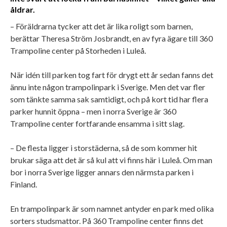
åldrar.
– Föräldrarna tycker att det är lika roligt som barnen,
berättar Theresa Ström Josbrandt, en av fyra ägare till 360
Trampoline center på Storheden i Luleå.
När idén till parken tog fart för drygt ett år sedan fanns det
ännu inte någon trampolinpark i Sverige. Men det var fler
som tänkte samma sak samtidigt, och på kort tid har flera
parker hunnit öppna – men i norra Sverige är 360
Trampoline center fortfarande ensamma i sitt slag.
– De flesta ligger i storstäderna, så de som kommer hit
brukar säga att det är så kul att vi finns här i Luleå. Om man
bor i norra Sverige ligger annars den närmsta parken i
Finland.
En trampolinpark är som namnet antyder en park med olika
sorters studsmattor. På 360 Trampoline center finns det