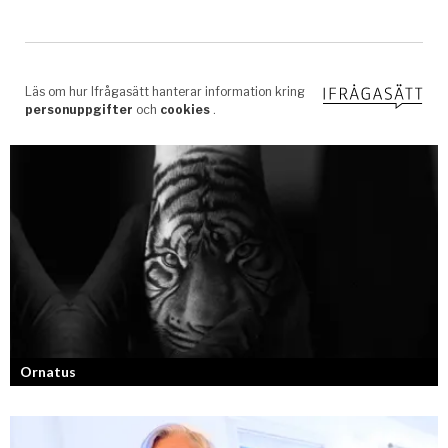
Ornatus
En av svergies mest talangfyllda tatuerare. Läs om hans historia och