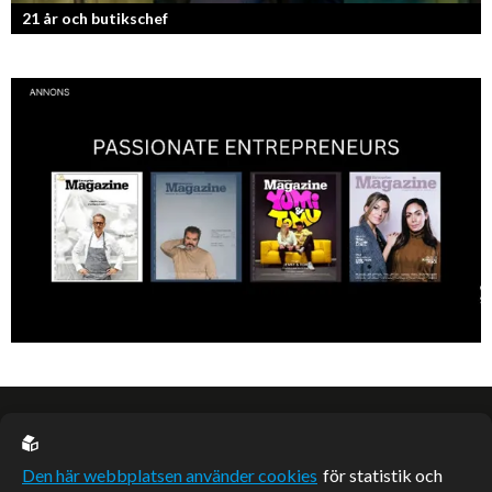
21 år och butikschef
Denis Manasiev Vukotic driver Teknikmagasinet mot nya framgångar!
EU casino
Den här webbplatsen använder cookies
för statistik och