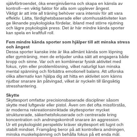
självförtroendet, öka energinivåerna och skapa en känsla av
kontroll—en viktig faktor för alla som upplever ångest.
Viktigt är att inte all träning behöver vara intensiv för att vara
effektiv. Lätta, färdighetsbaserade eller utomhusaktiviteter kan
ge liknande psykologiska fördelar, ibland med större njutning
och lägre psykologisk press. Det är här mindre kända sporter
kan spela en kraftfull roll.
Fem mindre kända sporter som hjälper till att minska stress
och ångest
Dessa sporter kanske inte är lika allmänt kända som löpning
eller gymträning, men de erbjuder unika sätt att engagera både
kropp och sinne. Var och en kombinerar fysisk aktivitet med
fokus, rytm eller problemlösning, vilket naturligt kan minska
mental spänning och förbättra emotionell balans. Att utforska
olika alternativ kan hjälpa dig att hitta en aktivitet som känns
njutbar snarare än påtvingad, vilket är nyckeln till långsiktig
stresshantering.
Skytte
Skyttesport omfattar precisionsbaserade discipliner såsom
skytte med luftgevär eller pistol. Även om det ofta missförstås,
är moderna rekreationsinriktade skyttesporter mycket
strukturerade, säkerhetsfokuserade och centrerade kring
koncentration och andningskontroll snarare än aggression.
Ur ett psykologiskt perspektiv kräver skyttesport ett lugnt och
stabilt mindset. Framgång beror på att kontrollera andningen,
minska muskelspänning och behålla fokus på ett enda mål.