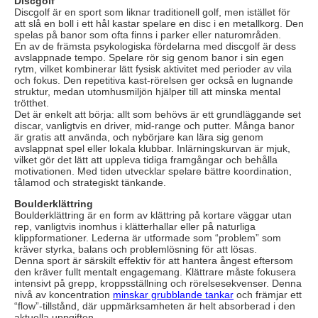
Discgolf
Discgolf är en sport som liknar traditionell golf, men istället för
att slå en boll i ett hål kastar spelare en disc i en metallkorg. Den
spelas på banor som ofta finns i parker eller naturområden.
En av de främsta psykologiska fördelarna med discgolf är dess
avslappnade tempo. Spelare rör sig genom banor i sin egen
rytm, vilket kombinerar lätt fysisk aktivitet med perioder av vila
och fokus. Den repetitiva kast-rörelsen ger också en lugnande
struktur, medan utomhusmiljön hjälper till att minska mental
trötthet.
Det är enkelt att börja: allt som behövs är ett grundläggande set
discar, vanligtvis en driver, mid-range och putter. Många banor
är gratis att använda, och nybörjare kan lära sig genom
avslappnat spel eller lokala klubbar. Inlärningskurvan är mjuk,
vilket gör det lätt att uppleva tidiga framgångar och behålla
motivationen. Med tiden utvecklar spelare bättre koordination,
tålamod och strategiskt tänkande.
Boulderklättring
Boulderklättring är en form av klättring på kortare väggar utan
rep, vanligtvis inomhus i klätterhallar eller på naturliga
klippformationer. Lederna är utformade som “problem” som
kräver styrka, balans och problemlösning för att lösas.
Denna sport är särskilt effektiv för att hantera ångest eftersom
den kräver fullt mentalt engagemang. Klättrare måste fokusera
intensivt på grepp, kroppsställning och rörelsesekvenser. Denna
nivå av koncentration
minskar grubblande tankar
och främjar ett
“flow”-tillstånd, där uppmärksamheten är helt absorberad i den
aktuella uppgiften.