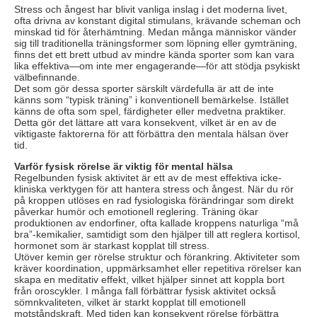
Stress och ångest har blivit vanliga inslag i det moderna livet,
ofta drivna av konstant digital stimulans, krävande scheman och
minskad tid för återhämtning. Medan många människor vänder
sig till traditionella träningsformer som löpning eller gymträning,
finns det ett brett utbud av mindre kända sporter som kan vara
lika effektiva—om inte mer engagerande—för att stödja psykiskt
välbefinnande.
Det som gör dessa sporter särskilt värdefulla är att de inte
känns som “typisk träning” i konventionell bemärkelse. Istället
känns de ofta som spel, färdigheter eller medvetna praktiker.
Detta gör det lättare att vara konsekvent, vilket är en av de
viktigaste faktorerna för att förbättra den mentala hälsan över
tid.
Varför fysisk rörelse är viktig för mental hälsa
Regelbunden fysisk aktivitet är ett av de mest effektiva icke-
kliniska verktygen för att hantera stress och ångest. När du rör
på kroppen utlöses en rad fysiologiska förändringar som direkt
påverkar humör och emotionell reglering. Träning ökar
produktionen av endorfiner, ofta kallade kroppens naturliga “må
bra”-kemikalier, samtidigt som den hjälper till att reglera kortisol,
hormonet som är starkast kopplat till stress.
Utöver kemin ger rörelse struktur och förankring. Aktiviteter som
kräver koordination, uppmärksamhet eller repetitiva rörelser kan
skapa en meditativ effekt, vilket hjälper sinnet att koppla bort
från oroscykler. I många fall förbättrar fysisk aktivitet också
sömnkvaliteten, vilket är starkt kopplat till emotionell
motståndskraft. Med tiden kan konsekvent rörelse förbättra