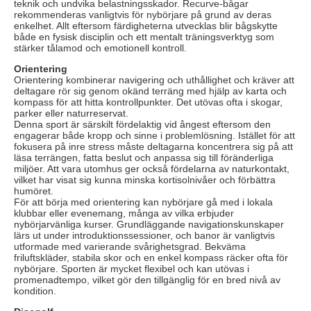
teknik och undvika belastningsskador. Recurve-bågar
rekommenderas vanligtvis för nybörjare på grund av deras
enkelhet. Allt eftersom färdigheterna utvecklas blir bågskytte
både en fysisk disciplin och ett mentalt träningsverktyg som
stärker tålamod och emotionell kontroll.
Orientering
Orientering kombinerar navigering och uthållighet och kräver att
deltagare rör sig genom okänd terräng med hjälp av karta och
kompass för att hitta kontrollpunkter. Det utövas ofta i skogar,
parker eller naturreservat.
Denna sport är särskilt fördelaktig vid ångest eftersom den
engagerar både kropp och sinne i problemlösning. Istället för att
fokusera på inre stress måste deltagarna koncentrera sig på att
läsa terrängen, fatta beslut och anpassa sig till föränderliga
miljöer. Att vara utomhus ger också fördelarna av naturkontakt,
vilket har visat sig kunna minska kortisolnivåer och förbättra
humöret.
För att börja med orientering kan nybörjare gå med i lokala
klubbar eller evenemang, många av vilka erbjuder
nybörjarvänliga kurser. Grundläggande navigationskunskaper
lärs ut under introduktionssessioner, och banor är vanligtvis
utformade med varierande svårighetsgrad. Bekväma
friluftskläder, stabila skor och en enkel kompass räcker ofta för
nybörjare. Sporten är mycket flexibel och kan utövas i
promenadtempo, vilket gör den tillgänglig för en bred nivå av
kondition.