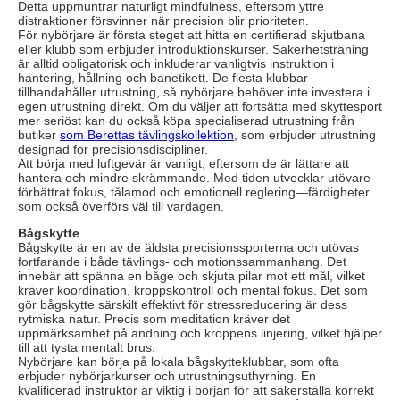
Detta uppmuntrar naturligt mindfulness, eftersom yttre
distraktioner försvinner när precision blir prioriteten.
För nybörjare är första steget att hitta en certifierad skjutbana
eller klubb som erbjuder introduktionskurser. Säkerhetsträning
är alltid obligatorisk och inkluderar vanligtvis instruktion i
hantering, hållning och banetikett. De flesta klubbar
tillhandahåller utrustning, så nybörjare behöver inte investera i
egen utrustning direkt. Om du väljer att fortsätta med skyttesport
mer seriöst kan du också köpa specialiserad utrustning från
butiker
som Berettas tävlingskollektion
, som erbjuder utrustning
designad för precisionsdiscipliner.
Att börja med luftgevär är vanligt, eftersom de är lättare att
hantera och mindre skrämmande. Med tiden utvecklar utövare
förbättrat fokus, tålamod och emotionell reglering—färdigheter
som också överförs väl till vardagen.
Bågskytte
Bågskytte är en av de äldsta precisionssporterna och utövas
fortfarande i både tävlings- och motionssammanhang. Det
innebär att spänna en båge och skjuta pilar mot ett mål, vilket
kräver koordination, kroppskontroll och mental fokus. Det som
gör bågskytte särskilt effektivt för stressreducering är dess
rytmiska natur. Precis som meditation kräver det
uppmärksamhet på andning och kroppens linjering, vilket hjälper
till att tysta mentalt brus.
Nybörjare kan börja på lokala bågskytteklubbar, som ofta
erbjuder nybörjarkurser och utrustningsuthyrning. En
kvalificerad instruktör är viktig i början för att säkerställa korrekt