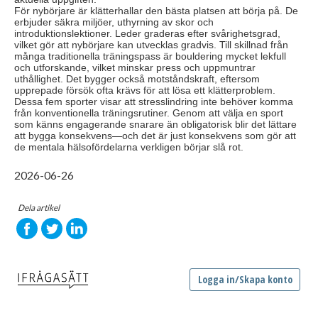
För nybörjare är klätterhallar den bästa platsen att börja på. De
erbjuder säkra miljöer, uthyrning av skor och
introduktionslektioner. Leder graderas efter svårighetsgrad,
vilket gör att nybörjare kan utvecklas gradvis. Till skillnad från
många traditionella träningspass är bouldering mycket lekfull
och utforskande, vilket minskar press och uppmuntrar
uthållighet. Det bygger också motståndskraft, eftersom
upprepade försök ofta krävs för att lösa ett klätterproblem.
Dessa fem sporter visar att stresslindring inte behöver komma
från konventionella träningsrutiner. Genom att välja en sport
som känns engagerande snarare än obligatorisk blir det lättare
att bygga konsekvens—och det är just konsekvens som gör att
de mentala hälsofördelarna verkligen börjar slå rot.
2026-06-26
Dela artikel