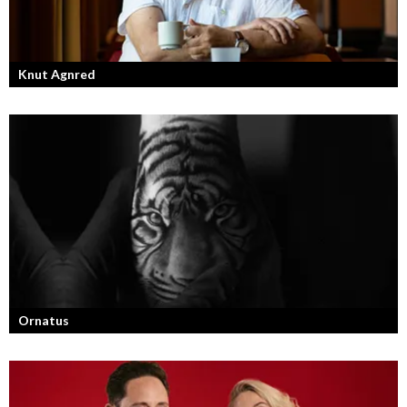
Knut Agnred
Knut Agnred är mannen och den tidlösa legenden inom spektakulära
utfall och dramatisk tänkvärdhet.
Ornatus
En av svergies mest talangfyllda tatuerare. Läs om hans historia och
resa!