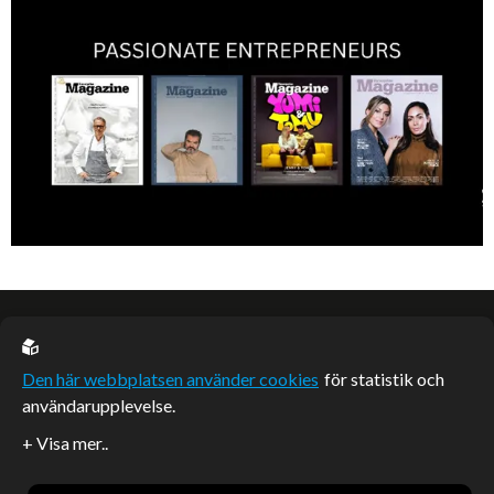
EU casino
Den här webbplatsen använder cookies
för statistik och
användarupplevelse.
Sponsrade artiklar
Artiklar publicerade på webbplatsen som inte är märkta