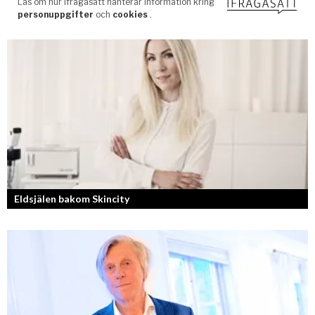
Eldsjälen bakom Skincity
Annica Forsgren Kjellman ligger bakom skönhetsimperiet Skincity –
professionell hudvård online.