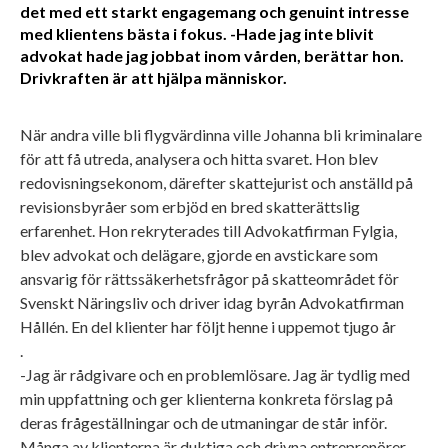
det med ett starkt engagemang och genuint intresse
med klientens bästa i fokus. -Hade jag inte blivit
advokat hade jag jobbat inom vården, berättar hon.
Drivkraften är att hjälpa människor.
När andra ville bli flygvärdinna ville Johanna bli kriminalare
för att få utreda, analysera och hitta svaret. Hon blev
redovisningsekonom, därefter skattejurist och anställd på
revisionsbyråer som erbjöd en bred skatterättslig
erfarenhet. Hon rekryterades till Advokatfirman Fylgia,
blev advokat och delägare, gjorde en avstickare som
ansvarig för rättssäkerhetsfrågor på skatteområdet för
Svenskt Näringsliv och driver idag byrån Advokatfirman
Hållén. En del klienter har följt henne i uppemot tjugo år
.
-Jag är rådgivare och en problemlösare. Jag är tydlig med
min uppfattning och ger klienterna konkreta förslag på
deras frågeställningar och de utmaningar de står inför.
Många av klienterna är duktiga och drivna entreprenörer,