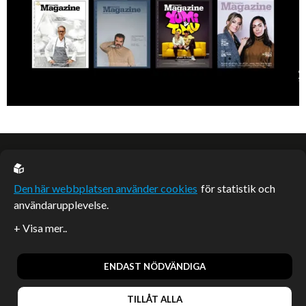
EU casino
Den här webbplatsen använder cookies
för statistik och
användarupplevelse.
Sponsrade artiklar
Artiklar publicerade på webbplatsen som inte är märkta
redaktionellt är betalda samarbeten.
ENDAST NÖDVÄNDIGA
TILLÅT ALLA