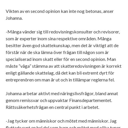
Vikten av en second opinion kan inte nog betonas, anser
Johanna.
-Många vänder sig till redovisningskonsulter och revisorer,
som är experter inom sina respektive områden. Många
besitter även god skattekunskap, men det är viktigt att de
förstår när de ska lämna över frågan till någon som är
specialiserad inom skatt eller för en second opinion. Man
måste ”våga” stämma av att skatteredovisningen är korrekt
enligt gällande skattelag, då det kan bli extremt dyrt för
entreprenören om man år ut och in tillämpar reglerna fel.
Johanna arbetar aktivt med näringslivsfrågor, bland annat
genom remissvar och uppvaktar Finansdepartementet.
Rättssäkerhetsfrågan en central punkt i arbetet.
-Jag tycker om människor och mötet med människor. Jag
flyttade runt en hel del som barn och mötet med olika typer