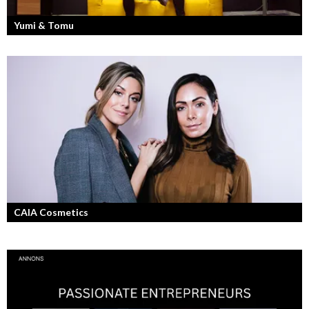
Yumi & Tomu
Läs mer om deras liv som YouTubers och Entreprenörer
CAIA Cosmetics
Skönhet är bra självkänsla och ett vackert leende enligt grundarna av
det nya raketvarumärket inom smink: CAIA Cosmetics.