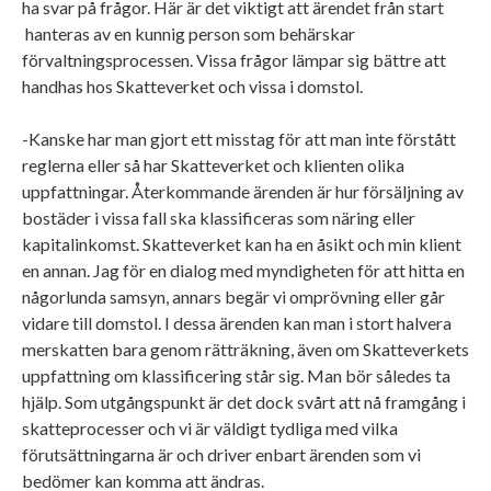
ha svar på frågor. Här är det viktigt att ärendet från start
hanteras av en kunnig person som behärskar
förvaltningsprocessen. Vissa frågor lämpar sig bättre att
handhas hos Skatteverket och vissa i domstol.
-Kanske har man gjort ett misstag för att man inte förstått
reglerna eller så har Skatteverket och klienten olika
uppfattningar. Återkommande ärenden är hur försäljning av
bostäder i vissa fall ska klassificeras som näring eller
kapitalinkomst. Skatteverket kan ha en åsikt och min klient
en annan. Jag för en dialog med myndigheten för att hitta en
någorlunda samsyn, annars begär vi omprövning eller går
vidare till domstol. I dessa ärenden kan man i stort halvera
merskatten bara genom rätträkning, även om Skatteverkets
uppfattning om klassificering står sig. Man bör således ta
hjälp. Som utgångspunkt är det dock svårt att nå framgång i
skatteprocesser och vi är väldigt tydliga med vilka
förutsättningarna är och driver enbart ärenden som vi
bedömer kan komma att ändras.