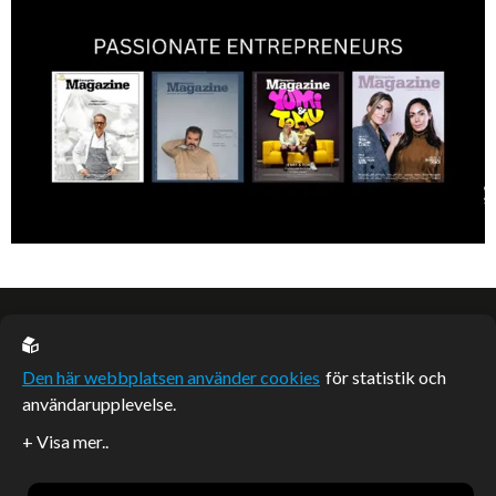
EU casino
Den här webbplatsen använder cookies
för statistik och
användarupplevelse.
Sponsrade artiklar
Artiklar publicerade på webbplatsen som inte är märkta