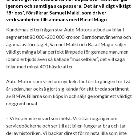
igenom och samtliga ska passera. Det är väldigt viktigt
för oss”, försäkrar Samuel Malki, som driver
verksamheten tillsammans med Basel Mago.
Kundernas efterfrågan styr Auto Motors utbud av bilar i
segmentet 80 000–200 000 kronor. Barndomsvännerna och
ägarna av företaget, Samuel Malki och Basel Mago, säljer
väldigt många bilar perfekt lämpade för gemene man, men
ibland erbjuds även så kallade ”muskelbilar”, det vill säga
bilar med minst 400 hästkrafter.
Auto Motor, som vred om nyckeln för första gången för två
år sedan, har också gjort sig kända för sitt breda sortiment
av BMW. Bilarna som köps in och säljs genomgår ett väldigt
noggrant urval.
– Vi köper inte in vad som helst. Vi tittar noga igenom
serviceböckerna och ser till att bilen fungerar bra och tar
del av historiken. Vi backar direkt för minsta lilla som inte