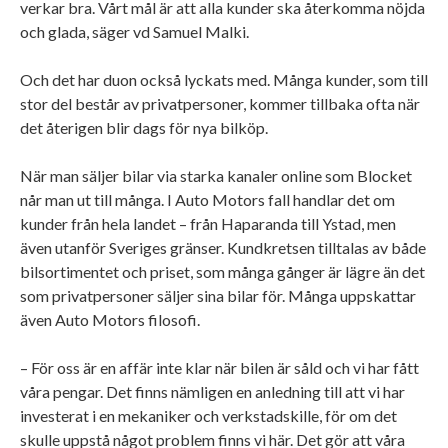
verkar bra. Vårt mål är att alla kunder ska återkomma nöjda
och glada, säger vd Samuel Malki.
Och det har duon också lyckats med. Många kunder, som till
stor del består av privatpersoner, kommer tillbaka ofta när
det återigen blir dags för nya bilköp.
När man säljer bilar via starka kanaler online som Blocket
når man ut till många. I Auto Motors fall handlar det om
kunder från hela landet – från Haparanda till Ystad, men
även utanför Sveriges gränser. Kundkretsen tilltalas av både
bilsortimentet och priset, som många gånger är lägre än det
som privatpersoner säljer sina bilar för. Många uppskattar
även Auto Motors filosofi.
– För oss är en affär inte klar när bilen är såld och vi har fått
våra pengar. Det finns nämligen en anledning till att vi har
investerat i en mekaniker och verkstadskille, för om det
skulle uppstå något problem finns vi här. Det gör att våra