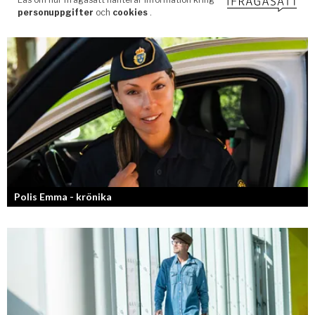
Polis Emma - krönika
Kan jag snälla få prata med dig igen, för du va så bra att prata med.