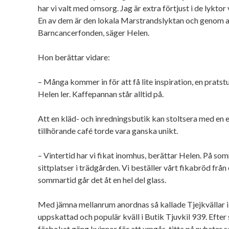
har vi valt med omsorg. Jag är extra förtjust i de lyktor 
En av dem är den lokala Marstrandslyktan och genom a
Barncancerfonden, säger Helen.
Hon berättar vidare:
– Många kommer in för att få lite inspiration, en pratst
Helen ler. Kaffepannan står alltid på.
Att en kläd- och inredningsbutik kan stoltsera med en 
tillhörande café torde vara ganska unikt.
– Vintertid har vi fikat inomhus, berättar Helen. På so
sittplatser i trädgården. Vi beställer vårt fikabröd från
sommartid går det åt en hel del glass.
Med jämna mellanrum anordnas så kallade Tjejkvällar i 
uppskattad och populär kväll i Butik Tjuvkil 939. Efte
förbokat gäng kvinnor för att umgås, titta på nyheter 