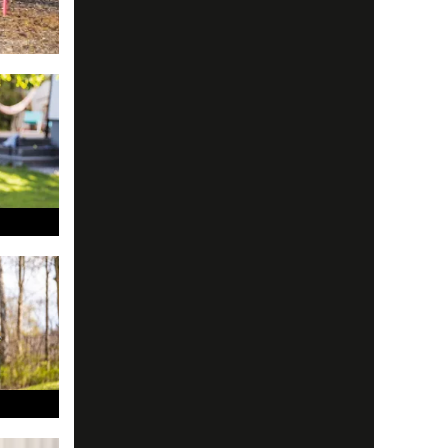
å juryn i
 är