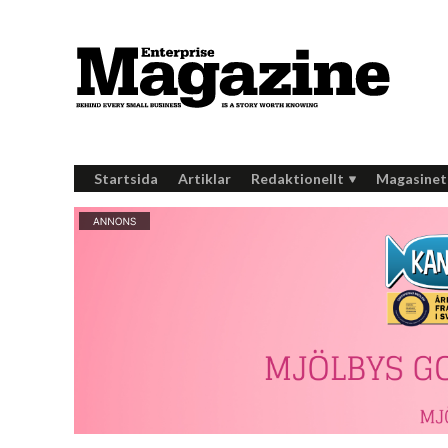
Startsida
Artiklar
Redaktionellt
Magasinet