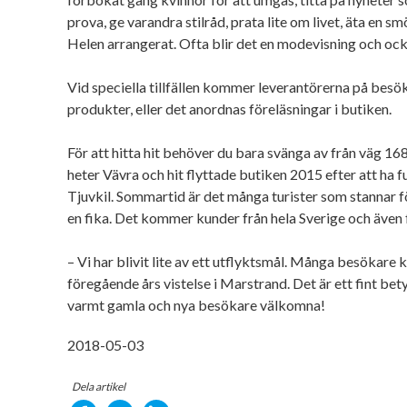
prova, ge varandra stilråd, prata lite om livet, äta en s
Helen arrangerat. Ofta blir det en modevisning och ocks
Vid speciella tillfällen kommer leverantörerna på besö
produkter, eller det anordnas föreläsningar i butiken.
För att hitta hit behöver du bara svänga av från väg 1
heter Vävra och hit flyttade butiken 2015 efter att ha funn
Tjuvkil. Sommartid är det många turister som stannar för
en fika. Det kommer kunder från hela Sverige och även 
– Vi har blivit lite av ett utflyktsmål. Många besökare
föregående års vistelse i Marstrand. Det är ett fint bet
varmt gamla och nya besökare välkomna!
2018-05-03
Dela artikel