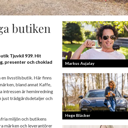
ga butiken
utik Tjuvkil 939. Hit
g, presenter och choklad
Markus Aujalay
n livsstilsbutik. Här finns
Sveriges tuffaste matjury är epitetet p
märken, bland annat Kaffe,
Sveriges Mästerkock. Markus Aujalay
a intressen är heminredning
domaren som ger mästerkockarna
mardrömmar.
n just trädgårdsdetaljer och
Hege Bläcker
fria miljön och butikens
åra märken och leverantörer