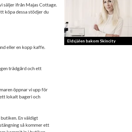
vi säljer ifrån Majas Cottage.
Bilfantast, influencer och en av Lidköp
mest framgångsrika företagare.
tt köpa dessa stödjer du
Eldsjälen bakom Skincity
und eller en kopp kaffe.
Annica Forsgren Kjellman ligger bako
skönhetsimperiet Skincity – professio
egen trädgård och ett
hudvård online.
mmaren öppnar vi upp för
 ett lokalt bageri och
butiken. En väldigt
r stängning så kommer ett
som kommit in i butiken,