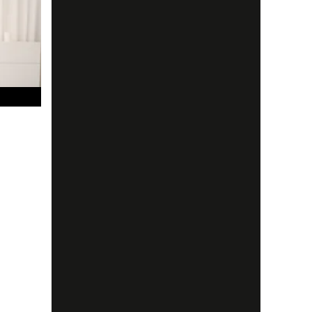
ings
m
nell