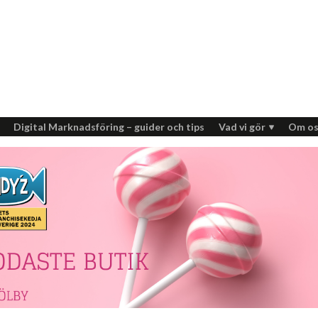
Digital Marknadsföring – guider och tips
Vad vi gör
Om os