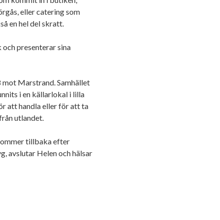
mörgås, eller catering som
å en hel del skratt.
k och presenterar sina
68 mot Marstrand. Samhället
its i en källarlokal i lilla
 att handla eller för att ta
från utlandet.
 kommer tillbaka efter
yg, avslutar Helen och hälsar