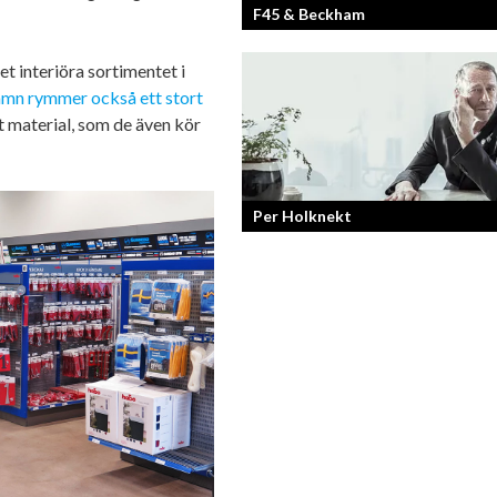
F45 & Beckham
et interiöra sortimentet i
F45 Training med partners som bland
amn rymmer också ett stort
Mark Wahlberg och David Beckham i 
 material, som de även kör
har nått stora framgångar med sina
träningsstudios...
Per Holknekt
Från brädan till scenen