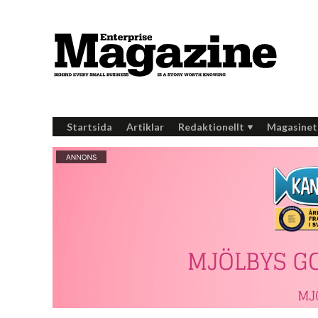
Startsida
Artiklar
Redaktionellt
Magasinet