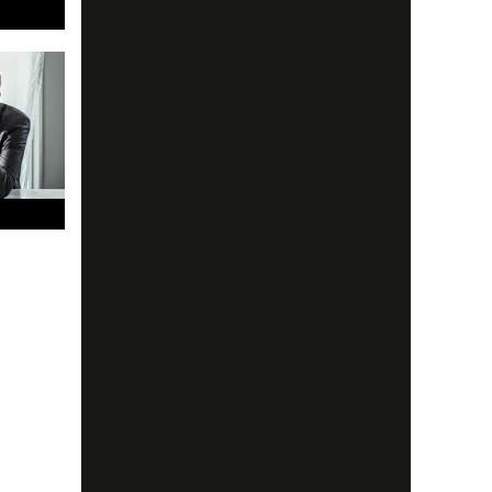
 annat
spetsen