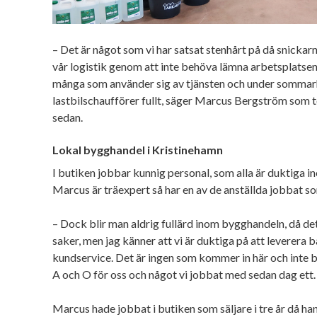
– Det är något som vi har satsat stenhårt på då snickar
vår logistik genom att inte behöva lämna arbetsplatsen 
många som använder sig av tjänsten och under sommarh
lastbilschaufförer fullt, säger Marcus Bergström som t
sedan.
Lokal bygghandel i Kristinehamn
I butiken jobbar kunnig personal, som alla är duktiga 
Marcus är träexpert så har en av de anställda jobbat s
– Dock blir man aldrig fullärd inom bygghandeln, då d
saker, men jag känner att vi är duktiga på att leverera
kundservice. Det är ingen som kommer in här och inte b
A och O för oss och något vi jobbat med sedan dag ett.
Marcus hade jobbat i butiken som säljare i tre år då han