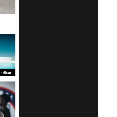
ändisar
son har
s på att