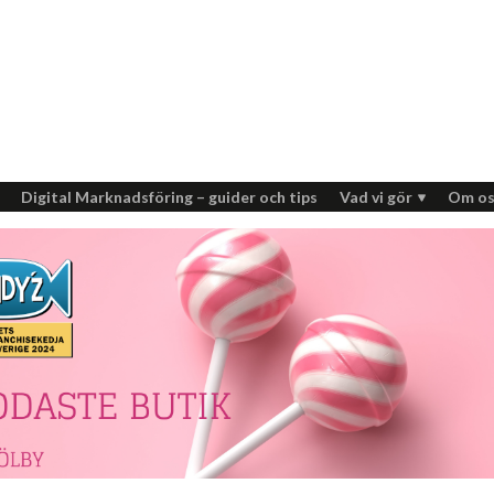
Digital Marknadsföring – guider och tips
Vad vi gör
Om os