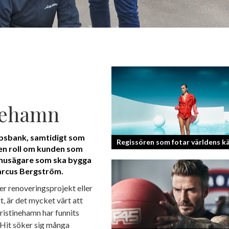
inehamn
apsbank, samtidigt som
Regissören som fotar världens k
en roll om kunden som
n husägare som ska bygga
Marcus Bergström.
Fotografen och regissören Peter Sven
en lång meritlista och är ett sant bevi
r renoveringsprojekt eller
om man tror på sig själv och...
t, är det mycket värt att
Kristinehamn har funnits
 Hit söker sig många