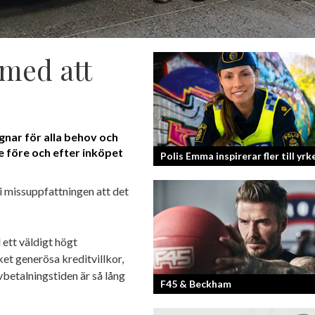
 med att
gnar för alla behov och
 före och efter inköpet
Polis Emma inspirerar fler till yrk
 missuppfattningen att det
ett väldigt högt
et generösa kreditvillkor,
betalningstiden är så lång
F45 & Beckham