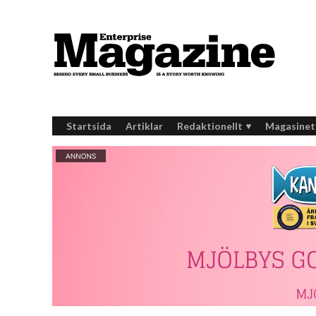
Startsida
Artiklar
Redaktionellt
Magasinet