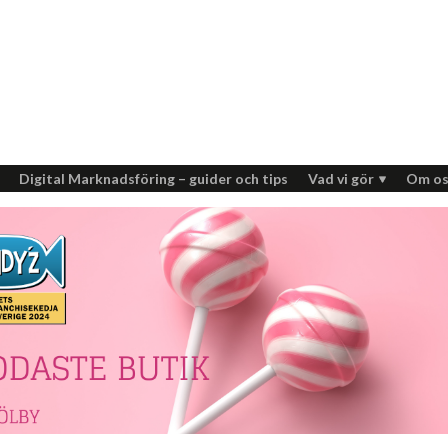
Digital Marknadsföring – guider och tips
Vad vi gör
Om os