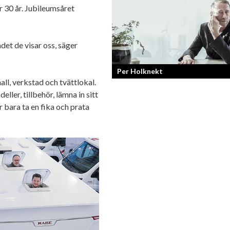
r 30 år. Jubileumsåret
F45 Training med partners som bland
Mark Wahlberg och David Beckham i 
har nått stora framgångar med sina
träningsstudios...
ndet de visar oss, säger
Per Holknekt
ll, verkstad och tvättlokal.
eller, tillbehör, lämna in sitt
Från brädan till scenen
r bara ta en fika och prata