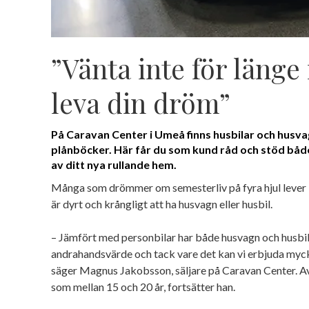
”Vänta inte för länge
leva din dröm”
På Caravan Center i Umeå finns husbilar och husva
plånböcker. Här får du som kund råd och stöd både
av ditt nya rullande hem.
Många som drömmer om semesterliv på fyra hjul lever i
är dyrt och krångligt att ha husvagn eller husbil.
– Jämfört med personbilar har både husvagn och husbil 
andrahandsvärde och tack vare det kan vi erbjuda myck
säger Magnus Jakobsson, säljare på Caravan Center. Av
som mellan 15 och 20 år, fortsätter han.