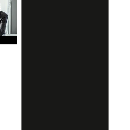
 annat
spetsen