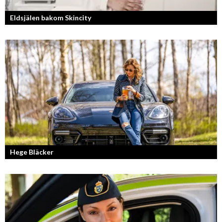
Eldsjälen bakom Skincity
Annica Forsgren Kjellman ligger bakom skönhetsimperiet Skincity –
professionell hudvård online.
Hege Bläcker
Bilfantast, influencer och en av Lidköpings mest framgångsrika
företagare.