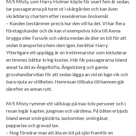
M/S Misty, som Harry Holmer köpte för snart fem år sedan,
tar passagerarna på turer ut i skärgården och kan även
skräddarsy chartern efter resenärernas önskemål.
– Kunden bestämmer precis hur den vill ha det. Vi har flera
företagskunder och de kan vi exempelvis köra till Axma
brygga eller Furuvik och vänta medan de äter en bit för att
sedan transportera hem dem igen, berättar Harry.
Ytterligare ett upplägg är en tretimmarstur som inkluderar
en timmes båttur kring kusten. Här får passagerarna bland
annat ta del av Ängeltofta, Ängelsberg och gamla
grosshandlarvillan för att sedan lägga an vid en lugn vik och
bara njuta av stillheten. Hemresan tillbaka till hamnen går
därefter en annan rutt.
M/S Misty rymmer ett sällskap på max tolv personer och i
resan ingår kapten, jungman och värdinna. På båten erbjuds
bland annat smörgåstårta, laxbomber, smörgåsar,
pepparlax och gravad lax.
– Nog föredrar man att äta en bit på sjön framför en