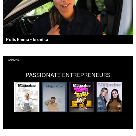
Polis Emma - krönika
Kan jag snälla få prata med dig igen, för du va så bra att prata med.