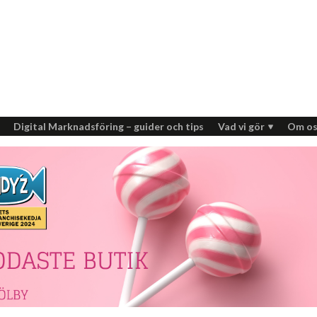
Digital Marknadsföring – guider och tips
Vad vi gör
Om os