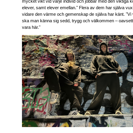
mycket vikt vid varje individ och jobbar med den viktiga k
elever, samt elever emellan." Flera av dem har själva vuxi
vidare den värme och gemenskap de själva har känt. "Vi vi
ska man känna sig sedd, trygg och välkommen – oavsett o
vara här."