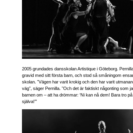
2005 grundades dansskolan Artistique i Göteborg. Pernilla
gravid med sitt första barn, och stod så småningom ensa
skolan. "Vägen har varit krokig och den har varit utmanande
väg", säger Pernilla. "Och det är faktiskt någonting som j
barnen om – att ha drömmar: ‘Ni kan nå dem! Bara tro på de
själva!’”