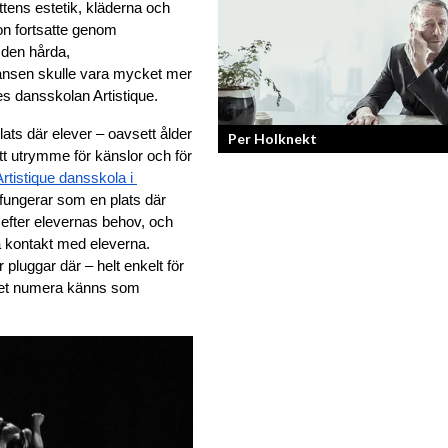
tens estetik, kläderna och 
Skönhet är bra självkänsla och ett va
n fortsatte genom 
leende enligt grundarna av det nya
den hårda, 
raketvarumärket inom smink: CAIA
dansen skulle vara mycket mer 
Cosmetics.
s dansskolan Artistique.
ats där elever – oavsett ålder 
Per Holknekt
tt utrymme för känslor och för 
Artistique dansskola i 
Från brädan till scenen
fungerar som en plats där 
efter elevernas behov, och 
 kontakt med eleverna. 
luggar där – helt enkelt för 
t det numera känns som 