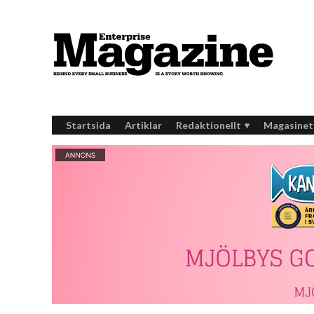
Startsida
Artiklar
Redaktionellt
Magasinet