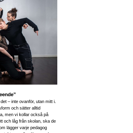
leende”
et – inte ovanför, utan mitt i. 
orm och sätter alltid 
nsa, men vi kollar också på 
och låg från skolan, ska de 
om lägger varje pedagog 