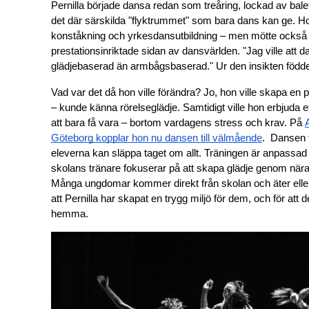
Pernilla började dansa redan som treåring, lockad av balet
det där särskilda "flyktrummet" som bara dans kan ge. Ho
konståkning och yrkesdansutbildning – men mötte också 
prestationsinriktade sidan av dansvärlden. "Jag ville att 
glädjebaserad än armbågsbaserad." Ur den insikten födde
Vad var det då hon ville förändra? Jo, hon ville skapa en pl
– kunde känna rörelseglädje. Samtidigt ville hon erbjuda e
att bara få vara – bortom vardagens stress och krav. På 
Göteborg kopplar hon nu dansen till välmående
.  Dansen 
eleverna kan släppa taget om allt. Träningen är anpassad 
skolans tränare fokuserar på att skapa glädje genom nära
Många ungdomar kommer direkt från skolan och äter eller p
att Pernilla har skapat en trygg miljö för dem, och för at
hemma.