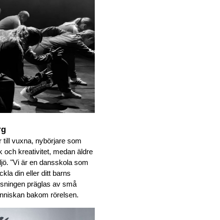
rg
ar till vuxna, nybörjare som 
k och kreativitet, medan äldre 
ljö. "Vi är en dansskola som 
la din eller ditt barns 
visningen präglas av små 
människan bakom rörelsen.