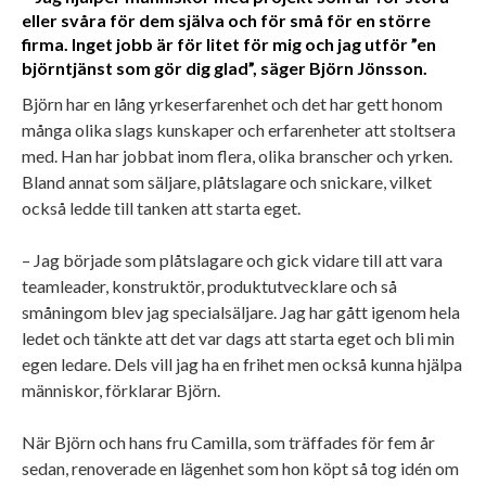
eller svåra för dem själva och för små för en större
firma. Inget jobb är för litet för mig och jag utför ”en
björntjänst som gör dig glad”, säger Björn Jönsson.
Björn har en lång yrkeserfarenhet och det har gett honom
många olika slags kunskaper och erfarenheter att stoltsera
med. Han har jobbat inom flera, olika branscher och yrken.
Bland annat som säljare, plåtslagare och snickare, vilket
också ledde till tanken att starta eget.
– Jag började som plåtslagare och gick vidare till att vara
teamleader, konstruktör, produktutvecklare och så
småningom blev jag specialsäljare. Jag har gått igenom hela
ledet och tänkte att det var dags att starta eget och bli min
egen ledare. Dels vill jag ha en frihet men också kunna hjälpa
människor, förklarar Björn.
När Björn och hans fru Camilla, som träffades för fem år
sedan, renoverade en lägenhet som hon köpt så tog idén om