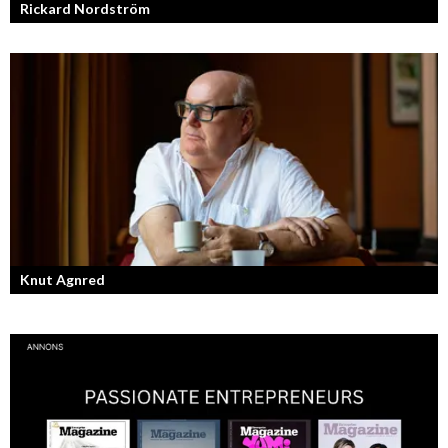
Rickard Nordström
Läraren som omfamnar sociala medier.
Knut Agnred
Knut Agnred är mannen och den tidlösa legenden inom spektakulära
utfall och dramatisk tänkvärdhet.