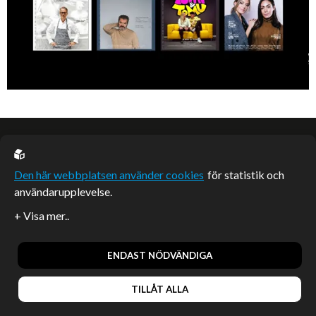
EU casino
Den här webbplatsen använder cookies
för statistik och
användarupplevelse.
Sponsrade artiklar
Artiklar publicerade på webbplatsen som inte är märkta
redaktionellt är betalda samarbeten.
ENDAST NÖDVÄNDIGA
TILLÅT ALLA
© 2026, Enterprise Magazine