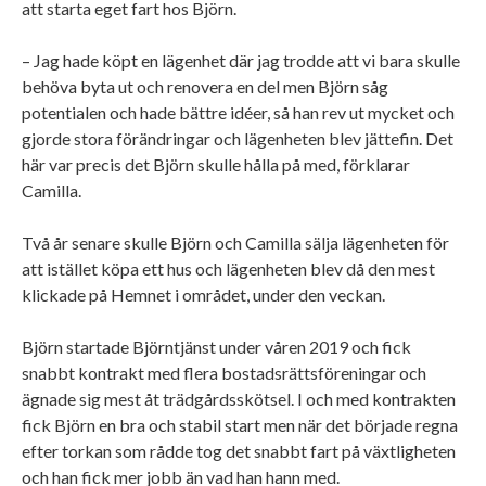
att starta eget fart hos Björn.
– Jag hade köpt en lägenhet där jag trodde att vi bara skulle
behöva byta ut och renovera en del men Björn såg
potentialen och hade bättre idéer, så han rev ut mycket och
gjorde stora förändringar och lägenheten blev jättefin. Det
här var precis det Björn skulle hålla på med, förklarar
Camilla.
Två år senare skulle Björn och Camilla sälja lägenheten för
att istället köpa ett hus och lägenheten blev då den mest
klickade på Hemnet i området, under den veckan.
Björn startade Björntjänst under våren 2019 och fick
snabbt kontrakt med flera bostadsrättsföreningar och
ägnade sig mest åt trädgårdsskötsel. I och med kontrakten
fick Björn en bra och stabil start men när det började regna
efter torkan som rådde tog det snabbt fart på växtligheten
och han fick mer jobb än vad han hann med.