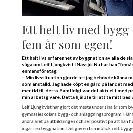
Ett helt liv med bygg 
fem år som egen!
Ett helt livs erfarenhet av byggnation av alla de sl
säga om Leif Ljungkvist i Nässjö. Nu har han ”femår
enmansföretag.
– Min livssituation gjorde att jag behövde känna mi
som anställd. Jag hade köpt en gård på landet med
mer tid till detta. Samtidigt var det aktuellt med
min arbetsgivare. Detta hjälpte till att ta mitt besl
Leif Ljungkvist har gjort det mesta under sina år som by
gymnasieskolans bygg- och anläggningsprogram. Här fi
andra året på utbildningen och ser positivt på att han f
ingår i en byggnation. Det gav en bra inblick i ett bygg