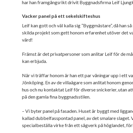
har han framgångsrikt drivit Byggnadsfirma Leif Ljungk
Vacker panel på ett sekelskifteshus
Leif kan gott och väl kalla sig ”Byggmästare”, då han s
skilda projekt som gett honom erfarenhet utöver det vanl
värd!
Främst är det privatpersoner som anlitar Leif för de må
kan erbjuda.
När vi träffar honom är han ett par våningar upp i ett v
Jönköping. En av de villaägare som anlitat honom geno
hus och nu kontaktat Leif för diverse snickerier, utan at
på den gamla fina byggnadsstilen.
– Vi byter panel på fasaden. Huset är byggt med liggan
kallad dubbelfasspontad panel, av det smalare slaget. V
specialbeställa virke från ett sågverk på höglandet, förk