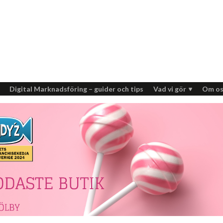
Digital Marknadsföring – guider och tips
Vad vi gör
Om os