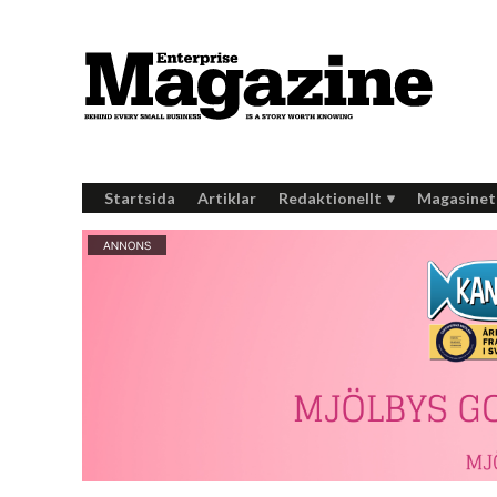
Startsida
Artiklar
Redaktionellt
Magasinet