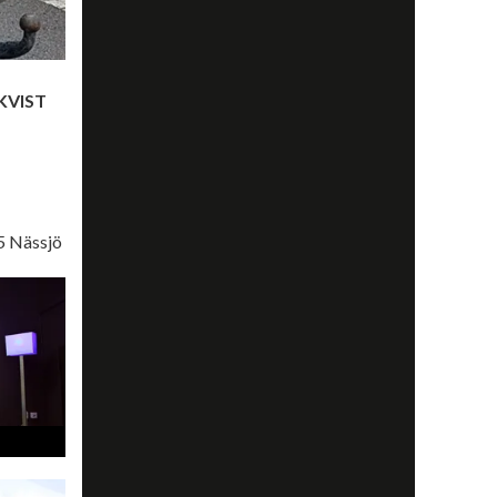
KVIST
5 Nässjö