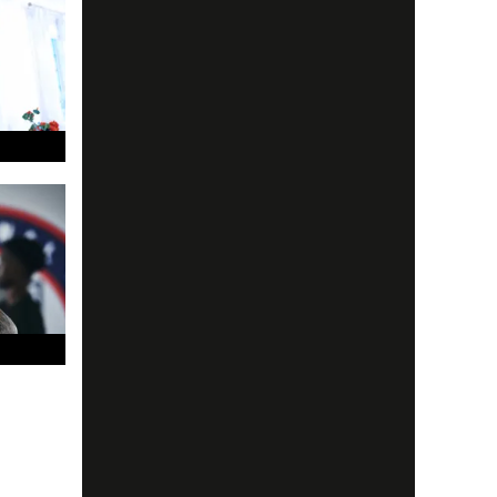
och
g,
 annat
spetsen