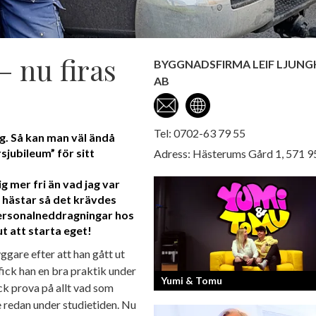
– nu firas
BYGGNADSFIRMA LEIF LJUNG
AB
Tel: 0702-63 79 55
ag. Så kan man väl ändå
sjubileum” för sitt
Adress: Hästerums Gård 1, 571 9
g mer fri än vad jag var
 hästar så det krävdes
 personalneddragningar hos
ut att starta eget!
ggare efter att han gått ut
ck han en bra praktik under
Yumi & Tomu
ick prova på allt vad som
e redan under studietiden. Nu