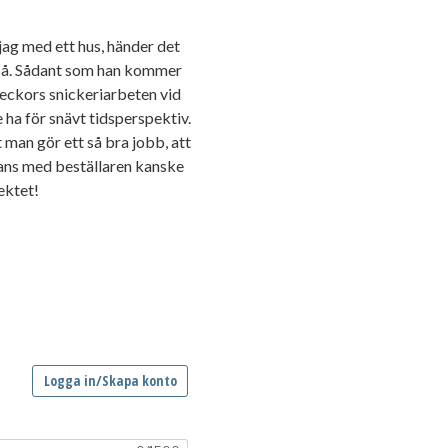
jag med ett hus, händer det
också. Sådant som han kommer
 veckors snickeriarbeten vid
e ha för snävt tidsperspektiv.
 man gör ett så bra jobb, att
mmans med beställaren kanske
ektet!