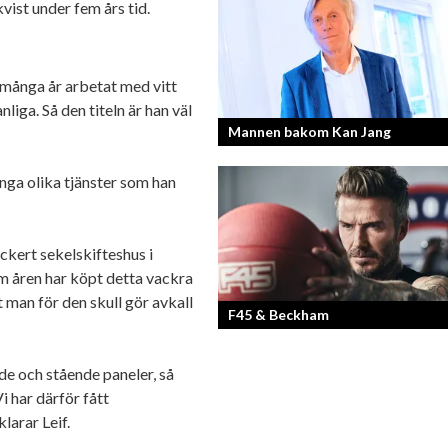
vist under fem års tid.
Läs mer om deras liv som YouTubers 
Entreprenörer
å många år arbetat med vitt
iga. Så den titeln är han väl
Mannen bakom Kan Jang
nga olika tjänster som han
Georg Wikman är grundaren bakom
hälsopreparaten Arctic Root, Kan Jan
Chisan och nya Adapt-serien.
ackert sekelskifteshus i
m åren har köpt detta vackra
t man för den skull gör avkall
F45 & Beckham
de och stående paneler, så
F45 Training med partners som bland
Mark Wahlberg och David Beckham i 
i har därför fått
har nått stora framgångar med sina
larar Leif.
träningsstudios...