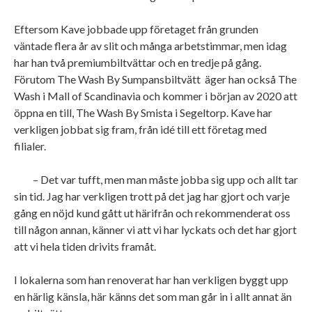
Eftersom Kave jobbade upp företaget från grunden
väntade flera år av slit och många arbetstimmar, men idag
har han två premiumbiltvättar och en tredje på gång.
Förutom The Wash By Sumpansbiltvätt äger han också The
Wash i Mall of Scandinavia och kommer i början av 2020 att
öppna en till, The Wash By Smista i Segeltorp. Kave har
verkligen jobbat sig fram, från idé till ett företag med
filialer.
– Det var tufft, men man måste jobba sig upp och allt tar
sin tid. Jag har verkligen trott på det jag har gjort och varje
gång en nöjd kund gått ut härifrån och rekommenderat oss
till någon annan, känner vi att vi har lyckats och det har gjort
att vi hela tiden drivits framåt.
I lokalerna som han renoverat har han verkligen byggt upp
en härlig känsla, här känns det som man går in i allt annat än