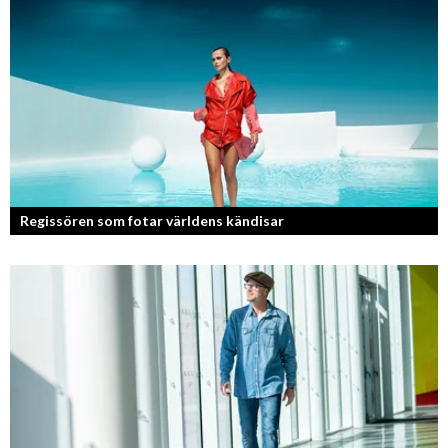
Kan jag snälla få prata med dig igen, för du va så bra att prata med.
Regissören som fotar världens kändisar
Fotografen och regissören Peter Svenson har en lång meritlista och är
ett sant bevis på att om man tror på sig själv och...