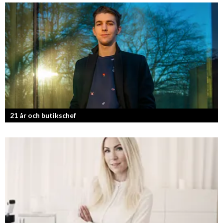
Sveriges tuffaste matjury är epitetet på juryn i Sveriges Mästerkock.
Markus Aujalay är domaren som ger mästerkockarna mardrömmar.
21 år och butikschef
Denis Manasiev Vukotic driver Teknikmagasinet mot nya framgångar!