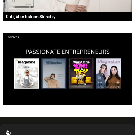
Eldsjälen bakom Skincity
Annica Forsgren Kjellman ligger bakom skönhetsimperiet Skincity –
professionell hudvård online.