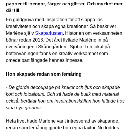
papper till pennor, färger och glitter. Och mycket mer
därtill!
En guldgruva med inspiration för att släppa lös 
kreativiteten och skapa egna kreationer. Så beskriver 
Marléne själv 
Skaparlusten
. Historien om verksamheten 
börjar redan 2013. Det året flyttade Marléne in på 
övervåningen i Skånegården i Sjöbo. I en lokal på 
bottenvåningen fanns en kreativ verksamhet som 
omedelbart fångade hennes intresse.
Hon skapade redan som femåring
- De gjorde decoupage på krukor och ljus och skapade 
kort och fotoalbum. Och så hade de butik med material 
också, berättar hon om inspirationskällan hon hittade hos 
sina nya grannar. 
Hela livet hade Marléne varit intresserad av skapande, 
redan som femåring gjorde hon egna tavlor. Nu föddes 