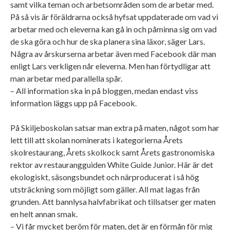
samt vilka teman och arbetsområden som de arbetar med.
På så vis är föräldrarna också hyfsat uppdaterade om vad vi
arbetar med och eleverna kan gå in och påminna sig om vad
de ska göra och hur de ska planera sina läxor, säger Lars.
Några av årskurserna arbetar även med Facebook där man
enligt Lars verkligen når eleverna. Men han förtydligar att
man arbetar med parallella spår.
– All information ska in på bloggen, medan endast viss
information läggs upp på Facebook.
På Skiljeboskolan satsar man extra på maten, något som har
lett till att skolan nominerats i kategorierna Årets
skolrestaurang, Årets skolkock samt Årets gastronomiska
rektor av restaurangguiden White Guide Junior. Här är det
ekologiskt, säsongsbundet och närproducerat i så hög
utsträckning som möjligt som gäller. All mat lagas från
grunden. Att bannlysa halvfabrikat och tillsatser ger maten
en helt annan smak.
– Vi får mycket beröm för maten, det är en förmån för mig