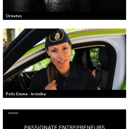
Ornatus
En av svergies mest talangfyllda tatuerare. Läs om hans historia och
resa!
Polis Emma - krönika
Kan jag snälla få prata med dig igen, för du va så bra att prata med.