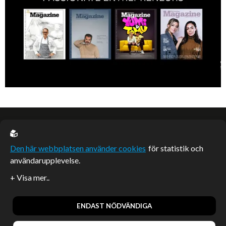
EU casino
Den här webbplatsen använder cookies
för statistik och
användarupplevelse.
Sponsrade artiklar
Artiklar publicerade på webbplatsen som inte är märkta
redaktionellt är betalda samarbeten.
ENDAST NÖDVÄNDIGA