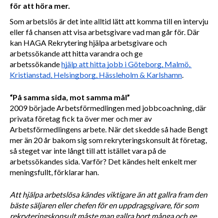
för att höra mer.
Som arbetslös är det inte alltid lätt att komma till en intervju 
eller få chansen att visa arbetsgivare vad man går för. Där 
kan HAGA Rekrytering hjälpa arbetsgivare och 
arbetssökande att hitta varandra och ge 
arbetssökande 
hjälp att hitta jobb 
i Göteborg, Malmö, 
Kristianstad, Helsingborg, Hässleholm & Karlshamn
.
“På samma sida, mot samma mål”
2009 började Arbetsförmedlingen med jobbcoachning, där 
privata företag fick ta över mer och mer av 
Arbetsförmedlingens arbete. När det skedde så hade Bengt 
mer än 20 år bakom sig som rekryteringskonsult åt företag, 
så steget var inte långt till att istället vara på de 
arbetssökandes sida. Varför? Det kändes helt enkelt mer 
meningsfullt, förklarar han.
Att hjälpa arbetslösa kändes viktigare än att gallra fram den 
bäste säljaren eller chefen för en uppdragsgivare, för som 
rekryteringskonsult måste man gallra bort många och ge 