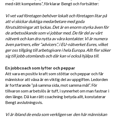
med rätt kompetens”, förklarar Bengt och fortsätter: 
Vi vet vad företagen behöver lokalt och företagen litar på 
att vi skickar duktiga medarbetare med goda 
förutsättningar att lyckas. Det är en enorm styrka även för 
de arbetssökande som vi jobbar med. De får del av vårt 
nätverk och kan dra nytta av våra kontakter. Vi är numera 
även partners, eller “advicers”, i EU-nätverket Eures, vilket 
ger oss tillgång till arbetsgivare i hela Europa. Allt fler söker 
sig till jobb utomlands och där kan vi också hjälpa till. 
En jobbcoach som lyfter och peppar
Att vara en positiv kraft som stöttar och peppar och får 
människor att växa är en viktig del av uppgiften. Ledorden 
är fortfarande “på samma sida, mot samma mål”. För 
tillvaron som arbetslös är tuff, i synnerhet om man fastnar i 
den länge. Då kan rätt coachning betyda allt, konstaterar 
Bengt avslutningsvis.
Vi är ibland de enda som verkligen 
ser
 den här människan 