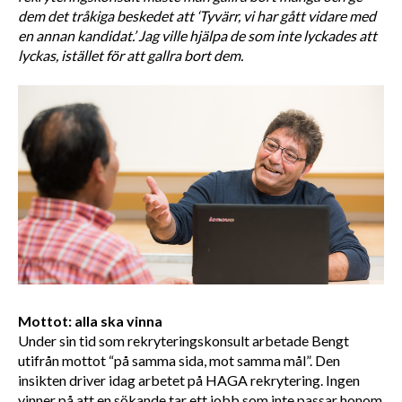
dem det tråkiga beskedet att ‘Tyvärr, vi har gått vidare med 
en annan kandidat.’ Jag ville hjälpa de som inte lyckades att 
lyckas, istället för att gallra bort dem.
Mottot: alla ska vinna
Under sin tid som rekryteringskonsult arbetade Bengt 
utifrån mottot “på samma sida, mot samma mål”. Den 
insikten driver idag arbetet på HAGA rekrytering. Ingen 
vinner på att en sökande tar ett jobb som inte passar honom 