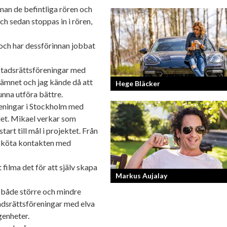
man de befintliga rören och
h sedan stoppas in i rören,
Fotografen och regissören Peter Sven
en lång meritlista och är ett sant bevi
om man tror på sig själv och...
och har dessförinnan jobbat
stadsrättsföreningar med
ämnet och jag kände då att
Hege Bläcker
unna utföra bättre.
eningar i Stockholm med
Bilfantast, influencer och en av Lidköp
det. Mikael verkar som
mest framgångsrika företagare.
art till mål i projektet. Från
t sköta kontakten med
ilma det för att själv skapa
Markus Aujalay
 både större och mindre
adsrättsföreningar med elva
Sveriges tuffaste matjury är epitetet p
genheter.
Sveriges Mästerkock. Markus Aujalay
domaren som ger mästerkockarna