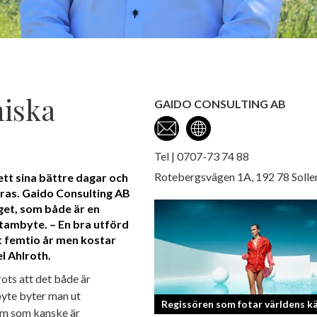
iska
GAIDO CONSULTING AB
Tel | 0707-73 74 88
Rotebergsvägen 1A, 192 78 Solle
ett sina bättre dagar och
föras. Gaido Consulting AB
get, som både är en
 stambyte. – En bra utförd
t femtio år men kostar
l Ahlroth.
rots att det både är
byte byter man ut
Regissören som fotar världens k
rum som kanske är