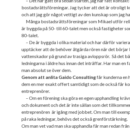
– Det har gått bra sedan starten, jag har fått konta
bostadsrättsföreningar. Jag tycker att det är otroligt k
och att jag gör något vettigt av den kunskap som jag ha
Många bostadsrättsföreningar som Mikael utför relin
är byggda på 50- till 60-talet men också fastigheter s
80-talet.
– De är byggda i olika material och har därför variera
upptäcker att de behöver åtgärda rören när det börjar 
vattenskador på grund av trasiga avloppsrör. Så det bä
ledningarna i äldre hus innan det inträffar. Har man en f
man absolut se över dem.
Genom att anlita Gaido Consulting
får kunderna en h
dem en mer exakt offert samtidigt som de också får k
entreprenörer.
– Om en förening ska göra en egen upphandling krävs
och dokument och det är inte sällan som det tillkomme
entreprenören är igång med jobbet. Om man till exempel
på raka ledningar, behövs det också grenförstärkning.
Om man vet vad man ska upphandla får man redan från b