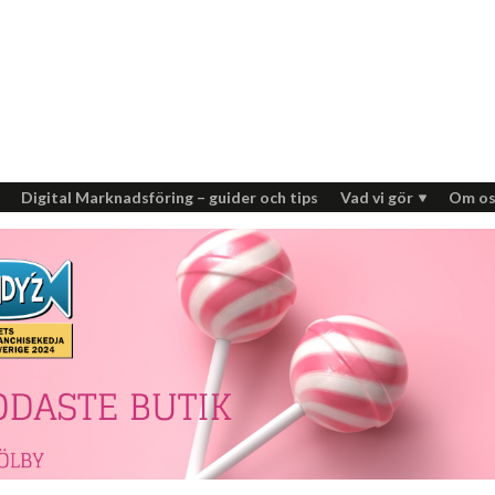
Digital Marknadsföring – guider och tips
Vad vi gör
Om os