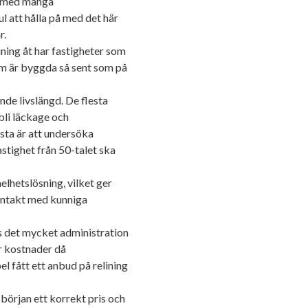
kt med många
mardrömmar.
ul att hålla på med det här
r.
ing åt har fastigheter som
om är byggda så sent som på
nde livslängd. De flesta
bli läckage och
sta är att undersöka
astighet från 50-talet ska
elhetslösning, vilket ger
ontakt med kunniga
 det mycket administration
r kostnader då
 fått ett anbud på relining
örjan ett korrekt pris och