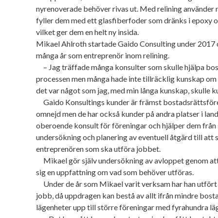
nyrenoverade behöver rivas ut. Med relining använder 
fyller dem med ett glasfiberfoder som dränks i epoxy oc
vilket ger dem en helt ny insida.
Mikael Ahlroth startade Gaido Consulting under 2017 
många år som entreprenör inom relining.
– Jag träffade många konsulter som skulle hjälpa bo
processen men många hade inte tillräcklig kunskap om 
det var något som jag, med min långa kunskap, skulle k
Gaido Konsultings kunder är främst bostadsrättsför
omnejd men de har också kunder på andra platser i lan
oberoende konsult för föreningar och hjälper dem från st
undersökning och planering av eventuell åtgärd till at
entreprenören som ska utföra jobbet.
Mikael gör själv undersökning av avloppet genom att f
sig en uppfattning om vad som behöver utföras.
Under de år som Mikael varit verksam har han utfört
jobb, då uppdragen kan bestå av allt ifrån mindre bost
lägenheter upp till större föreningar med fyrahundra lä