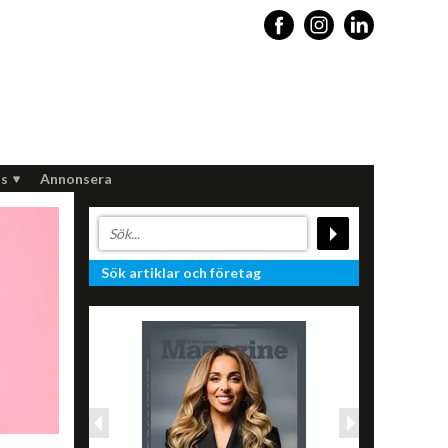
s
Annonsera
Sök artiklar och företag