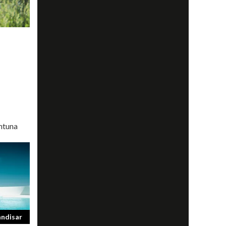
ntuna
ändisar