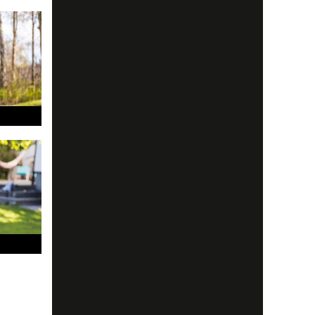
son har
s på att
ings
å juryn i
 är