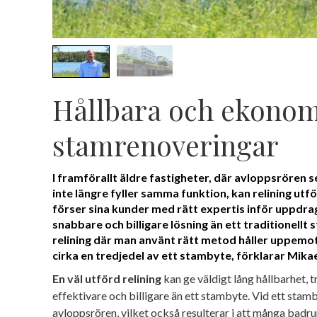
Hållbara och ekonom
stamrenoveringar
I framförallt äldre fastigheter, där avloppsrören s
inte längre fyller samma funktion, kan relining ut
förser sina kunder med rätt expertis inför uppdra
snabbare och billigare lösning än ett traditionellt
relining där man använt rätt metod håller uppemo
cirka en tredjedel av ett stambyte, förklarar Mikae
En väl utförd relining
kan ge väldigt lång hållbarhet, t
effektivare och billigare än ett stambyte. Vid ett stam
avloppsrören, vilket också resulterar i att många bad