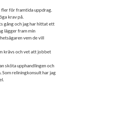
ler för framtida uppdrag.
öga krav på.
 gång och jag har hittat ett
Jag lägger fram min
ghetsägaren vem de vill
 krävs och vet att jobbet
kan sköta upphandlingen och
a. Som reliningkonsult har jag
l.