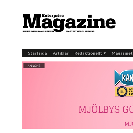
Startsida
Artiklar
Redaktionellt
Magasinet