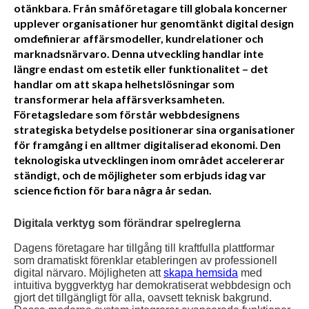
otänkbara. Från småföretagare till globala koncerner
upplever organisationer hur genomtänkt digital design
omdefinierar affärsmodeller, kundrelationer och
marknadsnärvaro. Denna utveckling handlar inte
längre endast om estetik eller funktionalitet – det
handlar om att skapa helhetslösningar som
transformerar hela affärsverksamheten.
Företagsledare som förstår webbdesignens
strategiska betydelse positionerar sina organisationer
för framgång i en alltmer digitaliserad ekonomi. Den
teknologiska utvecklingen inom området accelererar
ständigt, och de möjligheter som erbjuds idag var
science fiction för bara några år sedan.
Digitala verktyg som förändrar spelreglerna
Dagens företagare har tillgång till kraftfulla plattformar
som dramatiskt förenklar etableringen av professionell
digital närvaro. Möjligheten att
skapa hemsida
med
intuitiva byggverktyg har demokratiserat webbdesign och
gjort det tillgängligt för alla, oavsett teknisk bakgrund.