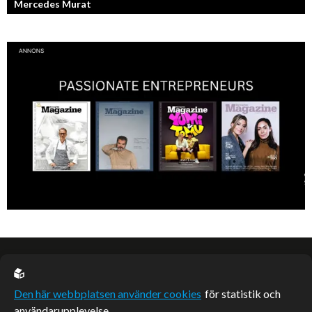
Mercedes Murat
Konstnären som balanserar känslofylld konst med hårt fysiskt arbete.
EU casino
Den här webbplatsen använder cookies
för statistik och
användarupplevelse.