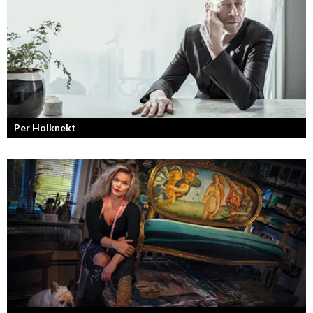
Per Holknekt
Från brädan till scenen