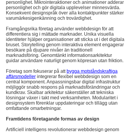
personlighet. Mikrointeraktioner och animationer adderar
personlighet och gör digitala upplevelser minnesvärda.
Konsekvent designspråk över alla kontaktpunkter stärker
varumärkesigenkänning och trovärdighet.
Framgångsrika företag använder webbdesign för att
differentiera sig i mättade marknader. Unika visuella
identiteter hjälper organisationer att sticka ut i det digitala
bruset. Storytelling genom interaktiva element engagerar
besökare på djupare nivåer än traditionell
marknadsföring. Genomtänkt informationsarkitektur
guidar användare naturligt genom köpresan utan friktion.
Företag som fokuserar på att
bygga motståndskraftiga
affärsmodeller
integrerar flexibel webbdesign som en
central komponent. Anpassningsbar digital infrastruktur
möjliggör snabb respons på marknadsförändringar och
kundkrav. Skalbar arkitektur säkerställer att tekniska
lösningar växer i takt med verksamheten. Modularitet i
designsystem förenklar uppdateringar och tillägg utan
omfattande omarbetningar.
Framtidens företagande formas av design
Artificiell intelligens revolutionerar webbdesign genom