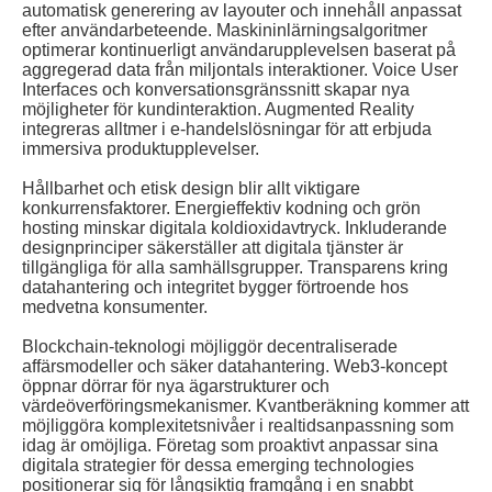
automatisk generering av layouter och innehåll anpassat
efter användarbeteende. Maskininlärningsalgoritmer
optimerar kontinuerligt användarupplevelsen baserat på
aggregerad data från miljontals interaktioner. Voice User
Interfaces och konversationsgränssnitt skapar nya
möjligheter för kundinteraktion. Augmented Reality
integreras alltmer i e-handelslösningar för att erbjuda
immersiva produktupplevelser.
Hållbarhet och etisk design blir allt viktigare
konkurrensfaktorer. Energieffektiv kodning och grön
hosting minskar digitala koldioxidavtryck. Inkluderande
designprinciper säkerställer att digitala tjänster är
tillgängliga för alla samhällsgrupper. Transparens kring
datahantering och integritet bygger förtroende hos
medvetna konsumenter.
Blockchain-teknologi möjliggör decentraliserade
affärsmodeller och säker datahantering. Web3-koncept
öppnar dörrar för nya ägarstrukturer och
värdeöverföringsmekanismer. Kvantberäkning kommer att
möjliggöra komplexitetsnivåer i realtidsanpassning som
idag är omöjliga. Företag som proaktivt anpassar sina
digitala strategier för dessa emerging technologies
positionerar sig för långsiktig framgång i en snabbt