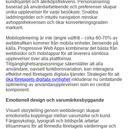
kundlojalitet och återköpsfrekvens. Personalisering
baserad på användarbeteende och preferenser skapar
unika upplevelser för varje besökare. Snabba
laddningstider och intuitiv navigation minskar
avhoppsfrekvensen och ökar konverteringsgraden
markant.
Mobiloptimering är inte längre valfritt – cirka 60-70% av
webbtrafiken kommer från mobila enheter, beroende på
källa. Progressive Web Apps kombinerar det bästa från
webbsidor och mobilappar för att leverera sömlösa
upplevelser över alla plattformar.
Tillgänglighetsanpassningar säkerställer att alla
användare, oavsett funktionsvariation, kan interagera
effektivt med företagets digitala tjänster. Strategier för att
öka företagets digitala synlighet
inkluderar nu omfattande
optimering av användarupplevelsen som en central
komponent.
Emotionell design och varumärkesbyggande
Visuell storytelling genom webbdesign skapar
emotionella kopplingar mellan varumärke och kund.
Färgpsykologi, typografi och bildspråk arbetar
tillsammans för att förmedla företagets värderingar och