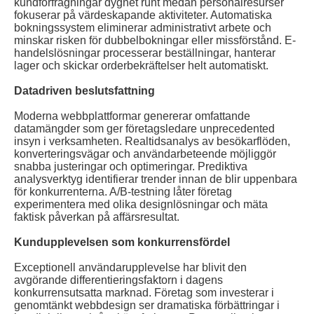
kundförfrågningar dygnet runt medan personalresurser
fokuserar på värdeskapande aktiviteter. Automatiska
bokningssystem eliminerar administrativt arbete och
minskar risken för dubbelbokningar eller missförstånd. E-
handelslösningar processerar beställningar, hanterar
lager och skickar orderbekräftelser helt automatiskt.
Datadriven beslutsfattning
Moderna webbplattformar genererar omfattande
datamängder som ger företagsledare unprecedented
insyn i verksamheten. Realtidsanalys av besökarflöden,
konverteringsvägar och användarbeteende möjliggör
snabba justeringar och optimeringar. Prediktiva
analysverktyg identifierar trender innan de blir uppenbara
för konkurrenterna. A/B-testning låter företag
experimentera med olika designlösningar och mäta
faktisk påverkan på affärsresultat.
Kundupplevelsen som konkurrensfördel
Exceptionell användarupplevelse har blivit den
avgörande differentieringsfaktorn i dagens
konkurrensutsatta marknad. Företag som investerar i
genomtänkt webbdesign ser dramatiska förbättringar i