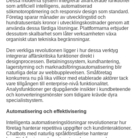
Dessa moderna system integrerar avancerade funktioner
som artificiell intelligens, automatiserad
sökmotoroptimering och responsiv design som standard.
Företag sparar månader av utvecklingstid och
hundratusentals kronor i utvecklingskostnader genom att
använda dessa färdiga lösningar. Plattformarna erbjuder
dessutom skalbarhet som låter verksamheten växa
organiskt utan tekniska begränsningar.
Den verkliga revolutionen ligger i hur dessa verktyg
integrerar affärskritiska funktioner direkt i
designprocessen. Betalningssystem, kundhantering,
lagerstyrning och marknadsföringsautomatisering blir
naturliga delar av webbupplevelsen. Småföretag
konkurrera nu på lika villkor med etablerade aktörer tack
vare tillgången till enterprise-nivå funktionalitet.
Analysfunktioner ger djupgående insikter i kundbeteende
och konverteringsmönster som tidigare krävde dyra
specialistsystem.
Automatisering och effektivisering
Intelligenta automatiseringslösningar revolutionerar hur
företag hanterar repetitiva uppgifter och kundinteraktioner.
Chatbots med naturlig språkförståelse hanterar