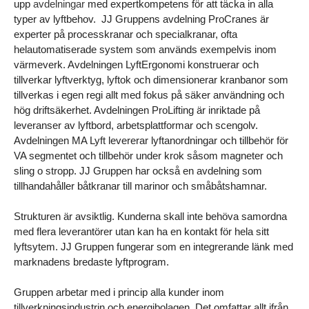
upp 
avdelningar 
med expertkompetens för att täcka in alla 
typer av lyftbehov.  JJ Gruppens avdelning ProCranes är 
experter på processkranar och specialkranar, ofta 
helautomatiserade system som används exempelvis inom 
värmeverk. Avdelningen LyftErgonomi konstruerar och 
tillverkar lyftverktyg, lyftok och dimensionerar kranbanor som 
tillverkas i egen regi allt med fokus på säker användning och 
hög driftsäkerhet. Avdelningen ProLifting är inriktade på 
leveranser av lyftbord, arbetsplattformar och scengolv. 
Avdelningen MA Lyft levererar lyftanordningar och tillbehör för 
VA segmentet och tillbehör under krok såsom magneter och 
sling o stropp. JJ Gruppen har också en avdelning som 
tillhandahåller båtkranar till marinor och småbåtshamnar.  
Strukturen är avsiktlig. Kunderna skall inte behöva samordna 
med flera leverantörer utan kan ha en kontakt för hela sitt 
lyftsytem. JJ Gruppen fungerar som en integrerande länk med 
marknadens bredaste lyftprogram.
Gruppen arbetar med i princip alla kunder inom 
tillverkningsindustrin och energibolagen. Det omfattar allt ifrån 