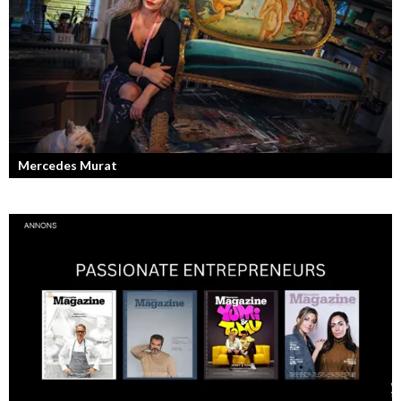
Mercedes Murat
Konstnären som balanserar känslofylld konst med hårt fysiskt arbete.