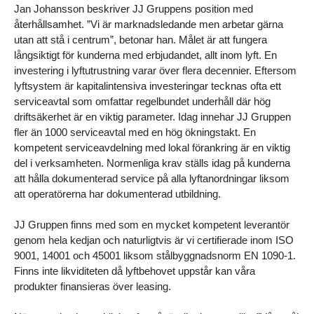
Jan Johansson beskriver JJ Gruppens position med 
återhållsamhet. ”Vi är marknadsledande men arbetar gärna 
utan att stå i centrum”, betonar han. Målet är att fungera 
långsiktigt för kunderna med erbjudandet, allt inom lyft. En 
investering i lyftutrustning varar över flera decennier. Eftersom 
lyftsystem är kapitalintensiva investeringar tecknas ofta ett 
serviceavtal som omfattar regelbundet underhåll där hög 
driftsäkerhet är en viktig parameter. Idag innehar JJ Gruppen 
fler än 1000 serviceavtal med en hög ökningstakt. En 
kompetent serviceavdelning med lokal förankring är en viktig 
del i verksamheten. Normenliga krav ställs idag på kunderna 
att hålla dokumenterad service på alla lyftanordningar liksom 
att operatörerna har dokumenterad utbildning.
JJ Gruppen finns med som en mycket kompetent leverantör 
genom hela kedjan och naturligtvis är vi certifierade inom ISO 
9001, 14001 och 45001 liksom stålbyggnadsnorm EN 1090-1. 
Finns inte likviditeten då lyftbehovet uppstår kan våra 
produkter finansieras över leasing.