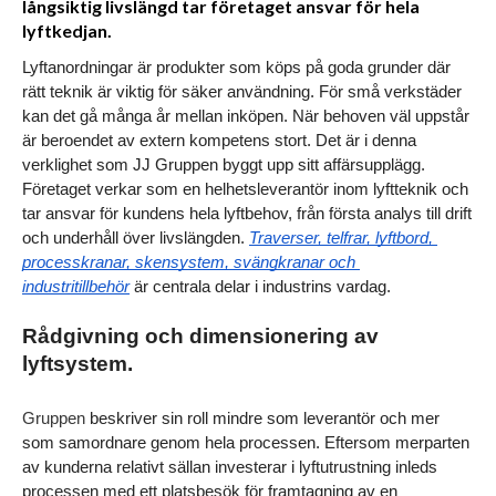
långsiktig livslängd tar företaget ansvar för hela
lyftkedjan.
Lyftanordningar är produkter som köps på goda grunder där 
rätt teknik är viktig för säker användning. För små verkstäder 
kan det gå många år mellan inköpen. När behoven väl uppstår 
är beroendet av extern kompetens stort. Det är i denna 
verklighet som JJ Gruppen byggt upp sitt affärsupplägg. 
Företaget verkar som en helhetsleverantör inom lyftteknik och 
tar ansvar för kundens hela lyftbehov, från första analys till drift 
och underhåll över livslängden. 
Traverser, telfrar, lyftbord, 
processkranar, skensystem, svängkranar och 
industritillbehör
är centrala delar i industrins vardag.
Rådgivning och dimensionering av 
lyftsystem.
Gruppen
 beskriver sin roll mindre som leverantör och mer 
som samordnare genom hela processen. Eftersom merparten 
av kunderna relativt sällan investerar i lyftutrustning inleds 
processen med ett platsbesök för framtagning av en 