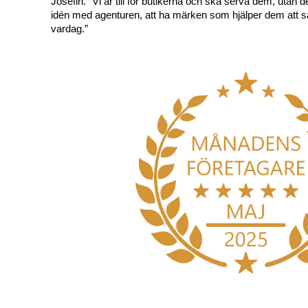
Josefin. “Vi är till för butikerna och ska serva dem, utan de
idén med agenturen, att ha märken som hjälper dem att säl
vardag.”