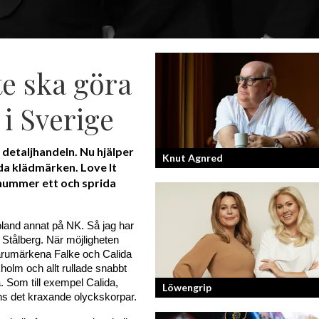
te ska göra
 i Sverige
i detaljhandeln. Nu hjälper
Knut Agnred
da klädmärken. Love It
 nummer ett och sprida
Knut Agnred är mannen och den tidlö
legenden inom spektakulära utfall oc
, bland annat på NK. Så jag har 
dramatisk tänkvärdhet.
 Stålberg. 
När möjligheten 
arumärkena Falke och Calida 
holm och allt rullade snabbt 
 Som till exempel Calida, 
Löwengrip
ns det kraxande olyckskorpar.