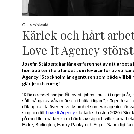
3-5 min lästid
Kärlek och hårt arbe
Love It Agency störst
Josefin Stålberg har lång erfarenhet av att arbeta 
hon butiker i hela landet som leverantör av välkän
Agency i Stockholm är agenturen som både vill bli
glädje och energi.
“Klädintresset har jag fått av att jobba i butik i tjugosju år
sålt många av våra märken i butik tidigare”, säger Josefin
dök upp att ta över en verksamhet som var agentur för v
slog hon till. 
Love It Agency
 startades hösten 2020 i Stock
på med fler märken som hörde av sig och ville samarbeta.
Falke, Burlington, Hanky Panky och Esprit. Samtidigt fan