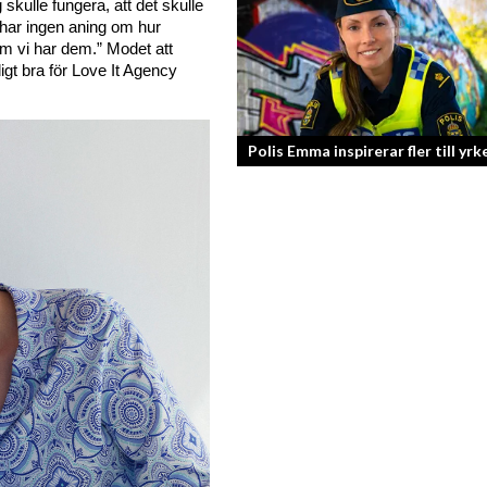
kulle fungera, att det skulle 
Från bloggare till influencer och
har ingen aning om hur 
superentreprenör. En resa som fostra
om vi har dem.” 
Modet att 
kvinnlig entreprenör med en enormt s
igt bra för Love It Agency 
förankran...
Polis Emma inspirerar fler till yrk