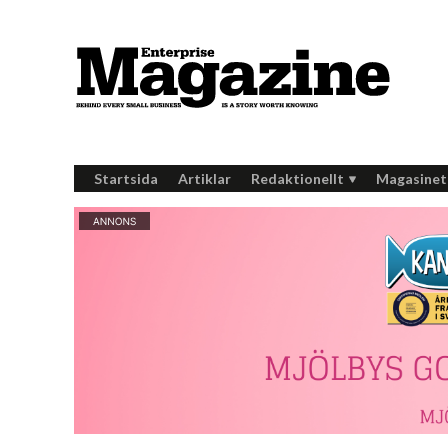
Startsida
Artiklar
Redaktionellt
Magasinet