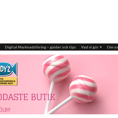
Digital Marknadsföring – guider och tips
Vad vi gör
Om os