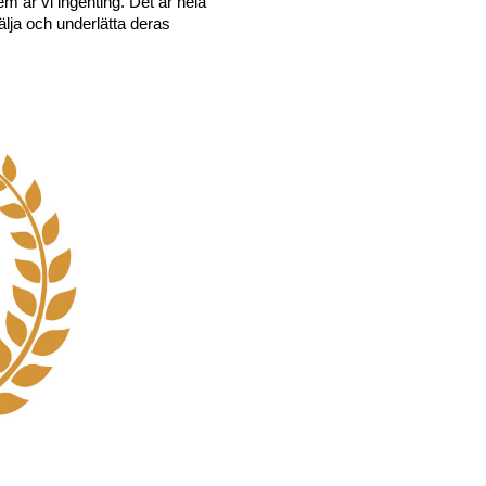
m är vi ingenting. Det är hela 
ja och underlätta deras 