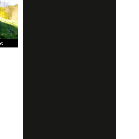
t en
tark
et