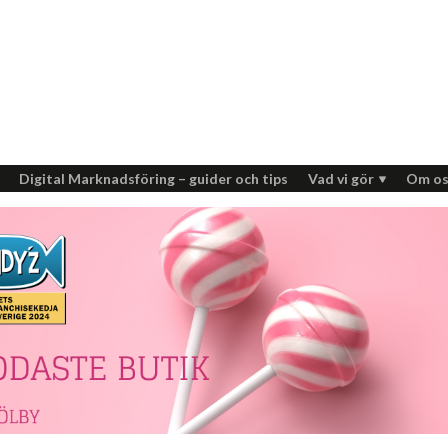
Digital Marknadsföring – guider och tips
Vad vi gör
Om os