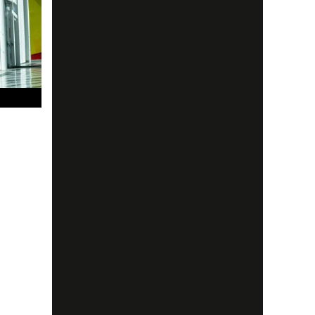
rare. Läs
.