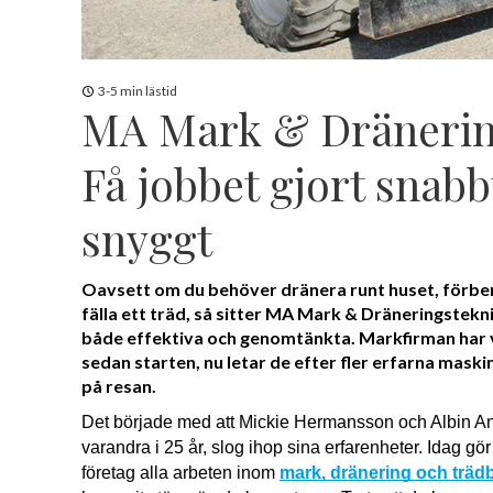
3-5 min lästid
MA Mark & Dränerin
Få jobbet gjort snabb
snyggt
Oavsett om du behöver dränera runt huset, förber
fälla ett träd, så sitter MA Mark & Dräneringstekn
både effektiva och genomtänkta. Markfirman har 
sedan starten, nu letar de efter fler erfarna mask
på resan.
Det började med att Mickie Hermansson och Albin An
varandra i 25 år, slog ihop sina erfarenheter. Idag 
företag alla arbeten inom 
mark, dränering och träd