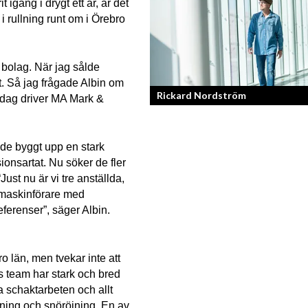
 igång i drygt ett år, är det 
En av svergies mest talangfyllda tatue
 rullning runt om i Örebro 
om hans historia och resa!
 bolag. När jag sålde 
t. Så jag frågade Albin om 
Rickard Nordström
 idag driver MA Mark & 
Läraren som omfamnar sociala medier
de byggt upp en stark 
onsartat. Nu söker de fler 
st nu är vi tre anställda, 
 maskinförare med 
eferenser”, säger Albin.
 län, men tvekar inte att 
s team har stark och bred 
 schaktarbeten och allt 
ing och snöröjning. En av 