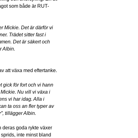
 något som både är RUT-
 Mickie. Det är därför vi 
r. Trädet sitter fast i 
en. Det är säkert och 
r Albin.
av att växa med eftertanke.
 gick för fort och vi hann 
ickie. Nu vill vi växa i 
 vi har idag. Alla i 
an ta oss an fler typer av 
 tillägger Albin.
n deras goda rykte växer 
rids, inte minst bland 