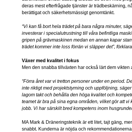
deras mest efterfrågade tjänster är trädbeskärning,
berättigat och säkerhetsmässigt genomtänkt.
“Vi kan få bort hela trädet på bara några minuter, säger
investerar i specialutrustning till våra befintliga maskine
gripen på grävmaskinen medan en annan kapar stamm
trädet kommer inte loss förrän vi släpper det”, förklara
Växer med kvalitet i fokus
Men den snabba tillväxten har också lärt dem vikten 
“Förra året var vi tretton personer under en period. Det
inte riktigt med projektstyrning och uppföljning, säger M
lagom takt och behålla den höga kvalitet och kompetens
teamet är bra på sina egna områden, vilket gör att vi k
jobb. Vi har särskilt bred kompetens inom husgrunder”,
MA Mark & Dräneringsteknik är ett litet, tajt gäng, me
snabbt. Kunderna är nöjda och rekommendationerna sp