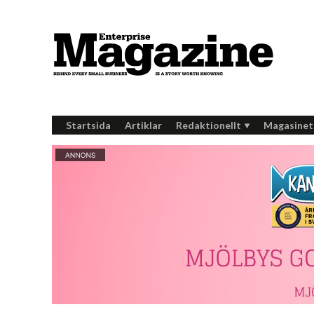
Startsida
Artiklar
Redaktionellt
Magasinet