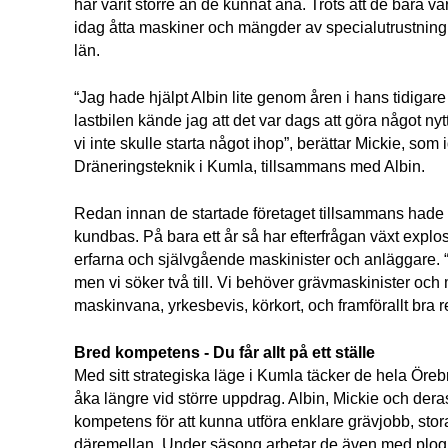
har varit större än de kunnat ana. Trots att de bara varit
idag åtta maskiner och mängder av specialutrustning i
län.
“Jag hade hjälpt Albin lite genom åren i hans tidigare
lastbilen kände jag att det var dags att göra något nyt
vi inte skulle starta något ihop”, berättar Mickie, som
Dräneringsteknik i Kumla, tillsammans med Albin.
Redan innan de startade företaget tillsammans hade 
kundbas. På bara ett år så har efterfrågan växt explosi
erfarna och självgående maskinister och anläggare. “Ju
men vi söker två till. Vi behöver grävmaskinister och
maskinvana, yrkesbevis, körkort, och framförallt bra r
Bred kompetens - Du får allt på ett ställe
Med sitt strategiska läge i Kumla täcker de hela Örebro
åka längre vid större uppdrag. Albin, Mickie och dera
kompetens för att kunna utföra enklare grävjobb, stora
däremellan. Under säsong arbetar de även med plogn