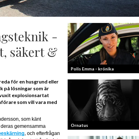
gsteknik -
t, säkert &
Polis Emma - krönika
eda för en husgrund eller
ik på lösningar som är
Kan jag snälla få prata med dig igen, f
så bra att prata med.
vuxit explosionsartat
införare som vill vara med
dersson, som känt 
Ornatus
gör deras gemensamma 
beskärning
, och efterfrågan 