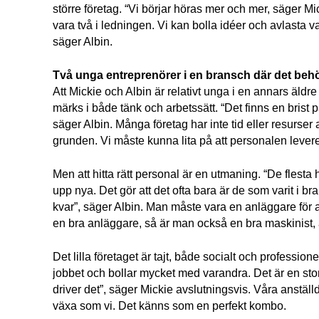
större företag. “Vi börjar höras mer och mer, säger Mick
vara två i ledningen. Vi kan bolla idéer och avlasta v
säger Albin.
Två unga entreprenörer i en bransch där det behö
Att Mickie och Albin är relativt unga i en annars äldre 
märks i både tänk och arbetssätt. “Det finns en brist 
säger Albin. Många företag har inte tid eller resurser 
grunden. Vi måste kunna lita på att personalen leverer
Men att hitta rätt personal är en utmaning. “De flesta har
upp nya. Det gör att det ofta bara är de som varit i br
kvar”, säger Albin. Man måste vara en anläggare för at
en bra anläggare, så är man också en bra maskinist, 
Det lilla företaget är tajt, både socialt och professionel
jobbet och bollar mycket med varandra. Det är en stor 
driver det”, säger Mickie avslutningsvis. Våra anställd
växa som vi. Det känns som en perfekt kombo.