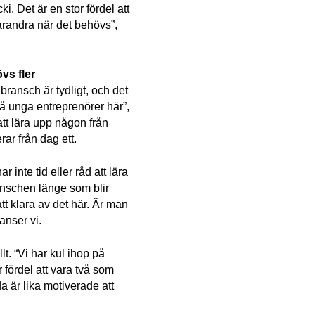
i. Det är en stor fördel att 
arandra när det behövs”, 
vs fler
bransch är tydligt, och det 
på unga entreprenörer här”, 
att lära upp någon från 
ar från dag ett.
 inte tid eller råd att lära 
anschen länge som blir 
t klara av det här. Är man 
anser vi.
lt. “Vi har kul ihop på 
fördel att vara två som 
a är lika motiverade att 