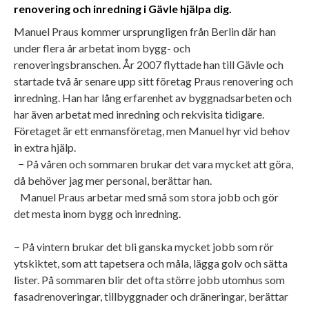
renovering och inredning i Gävle hjälpa dig.
Manuel Praus kommer ursprungligen från Berlin där han
under flera år arbetat inom bygg- och
renoveringsbranschen. År 2007 flyttade han till Gävle och
startade två år senare upp sitt företag Praus renovering och
inredning. Han har lång erfarenhet av byggnadsarbeten och
har även arbetat med inredning och rekvisita tidigare.
Företaget är ett enmansföretag, men Manuel hyr vid behov
in extra hjälp.
− På våren och sommaren brukar det vara mycket att göra,
då behöver jag mer personal, berättar han.
Manuel Praus arbetar med små som stora jobb och gör
det mesta inom bygg och inredning.
− På vintern brukar det bli ganska mycket jobb som rör
ytskiktet, som att tapetsera och måla, lägga golv och sätta
lister. På sommaren blir det ofta större jobb utomhus som
fasadrenoveringar, tillbyggnader och dräneringar, berättar