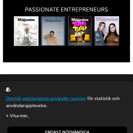
EU casino
Den här webbplatsen använder cookies
för statistik och
användarupplevelse.
Sponsrade artiklar
Artiklar publicerade på webbplatsen som inte är märkta
redaktionellt är betalda samarbeten.
ENDAST NÖDVÄNDIGA