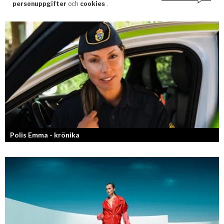
Polis Emma - krönika
Kan jag snälla få prata med dig igen, för du va så bra att prata med.