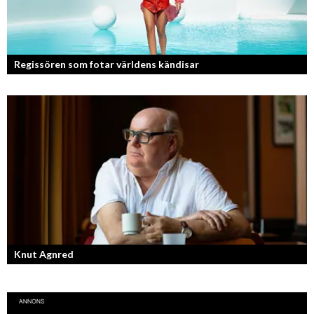
Regissören som fotar världens kändisar
Fotografen och regissören Peter Svenson har en lång meritlista och är
ett sant bevis på att om man tror på sig själv och...
Knut Agnred
Knut Agnred är mannen och den tidlösa legenden inom spektakulära
utfall och dramatisk tänkvärdhet.