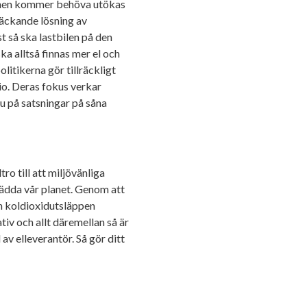
ionen kommer behöva utökas
täckande lösning av
st så ska lastbilen på den
ka alltså finnas mer el och
litikerna gör tillräckligt
io. Deras fokus verkar
 ju på satsningar på såna
tro till att miljövänliga
rädda vår planet. Genom att
ch koldioxidutsläppen
tiv och allt däremellan så är
 av elleverantör. Så gör ditt