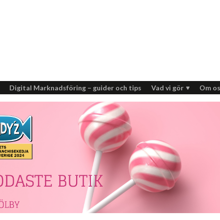
Digital Marknadsföring – guider och tips
Vad vi gör
Om os