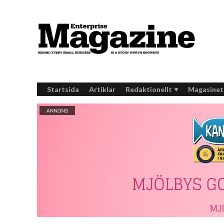
Startsida
Artiklar
Redaktionellt
Magasinet