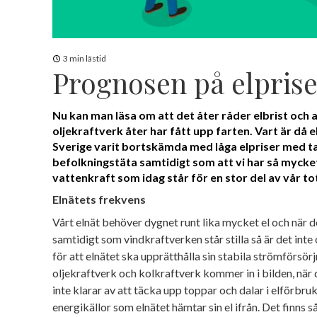
3 min lästid
Prognosen på elpris
Nu kan man läsa om att det åter råder elbrist och
oljekraftverk åter har fått upp farten. Vart är då e
Sverige varit bortskämda med låga elpriser med tan
befolkningstäta samtidigt som att vi har så mycket
vattenkraft som idag står för en stor del av vår to
Elnätets frekvens
Vårt elnät behöver dygnet runt lika mycket el och när de
samtidigt som vindkraftverken står stilla så är det inte 
för att elnätet ska upprätthålla sin stabila strömförsörj
oljekraftverk och kolkraftverk kommer in i bilden, när 
inte klarar av att täcka upp toppar och dalar i elförbruk
energikällor som elnätet hämtar sin el ifrån. Det finns s