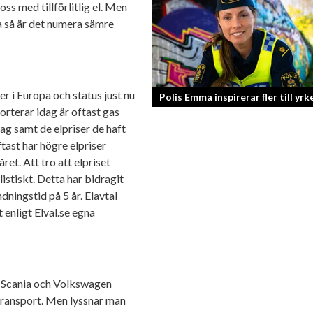
oss med tillförlitlig el. Men
Knut Agnred är mannen och den tidlö
da så är det numera sämre
legenden inom spektakulära utfall oc
dramatisk tänkvärdhet.
.
er i Europa och status just nu
Polis Emma inspirerar fler till yrk
porterar idag är oftast gas
lag samt de elpriser de haft
tast har högre elpriser
ret. Att tro att elpriset
istiskt. Detta har bidragit
ndningstid på 5 år. Elavtal
 enligt Elval.se egna
 Scania och Volkswagen
r transport. Men lyssnar man