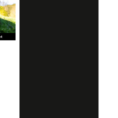
sa
h
et