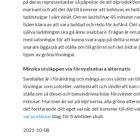
på deras representanter så påpekar de att elprodukt
markant och att det därtill kommer att behövas en hel
laddstolpar i vårt elnät. Om en lastbil har 45 minuter ra
tiden klara av att vara laddad och redo för avfärd. Det s
själva laddningen ska gå ännu snabbare. Frågan är om po
med satsningar för att kunna svara upp på detta scenar
snarare ligga på att ställa om till grön el och det bidrar
typer av gröna lösningar.
Minska utsläppen via förnyelsebara alternativ
Samhället är i förändring och många av oss sätter sin till
lösningar som solceller, vattenkraft och vindkraft kan 
ställa om så diesel och bensindrivna bilar försvinner o
minskar. Hur man än ser på elpriserna, alla gröna alterna
det fortfarande ditt eget val när det kommer till ditt val
val av elavtal
idag, för framtiden skull.
2021-10-08