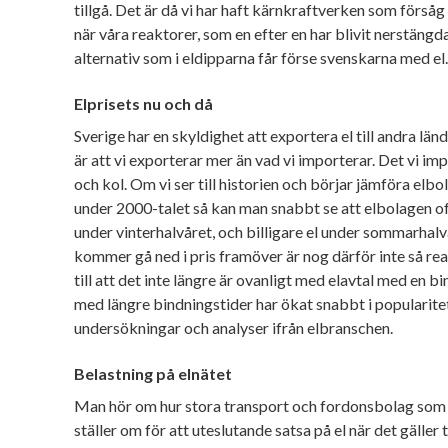
tillgå. Det är då vi har haft kärnkraftverken som försåg 
när våra reaktorer, som en efter en har blivit nerstäng
alternativ som i eldipparna får förse svenskarna med el
Elprisets nu och då
Sverige har en skyldighet att exportera el till andra länd
är att vi exporterar mer än vad vi importerar. Det vi im
och kol. Om vi ser till historien och börjar jämföra elbo
under 2000-talet så kan man snabbt se att elbolagen of
under vinterhalvåret, och billigare el under sommarhalvå
kommer gå ned i pris framöver är nog därför inte så real
till att det inte längre är ovanligt med elavtal med en bi
med längre bindningstider har ökat snabbt i popularitet
undersökningar och analyser ifrån elbranschen.
Belastning på elnätet
Man hör om hur stora transport och fordonsbolag som
ställer om för att uteslutande satsa på el när det gälle