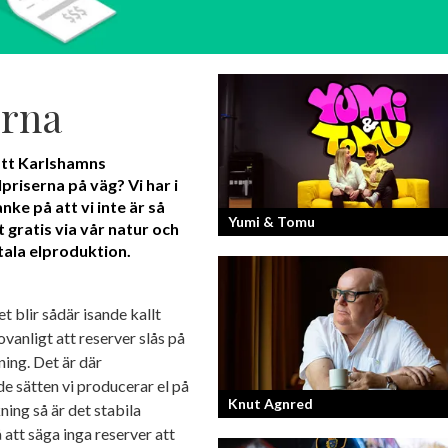
erna
 att Karlshamns
lpriserna på väg? Vi har i
ke på att vi inte är så
Yumi & Tomu
 gratis via vår natur och
tala elproduktion.
Läs mer om deras liv som YouTubers 
Entreprenörer
t blir sådär isande kallt
ovanligt att reserver slås på
ning. Det är där
de sätten vi producerar el på
Knut Agnred
ning så är det stabila
å att säga inga reserver att