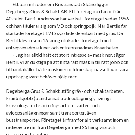
Ett par mil söder om Kristianstad i Skåne ligger
Degeberga Grus & Schakt AB. Ett företag med anor från
40-talet. Bertil Andersson har verkat i företaget sedan 1966
och han titulerar sig som VD och springpojk. När Bertils far
startade företaget 1945 sysslade de enbart med grus. Då
Bertil klev in som 16-åring utökades företaget med
entreprenadmaskiner och entreprenadmaskinsarbeten.
– Jag har alltid haft ett stort intresse av maskiner, säger
Bertil. Vi är duktiga på att hitta rätt maskin till rätt jobb och
tillhandahåller både maskiner och kunskap oavsett vad våra
uppdragsgivare behöver hjälp med.
Degeberga Grus & Schakt utför gräv- och schaktarbeten,
kranbilsjobb (bland annat trädnedtagning), rivnings-,
krossnings- och sorteringsarbete, vatten- och
avloppsanläggningar samt transporter, även
busstransporter. Företaget är framför allt verksamt inom en
radie av tre mil från Degeberga, med 25 hängivna och
erfarna medarbetare.