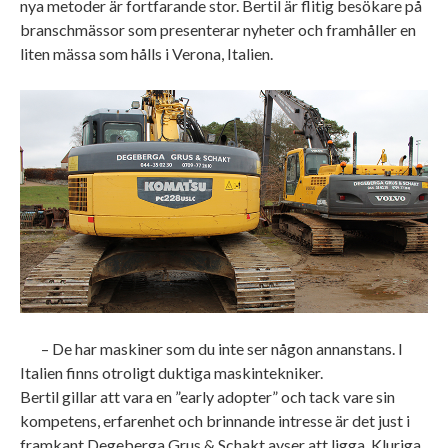
nya metoder är fortfarande stor. Bertil är flitig besökare på
branschmässor som presenterar nyheter och framhåller en
liten mässa som hålls i Verona, Italien.
– De har maskiner som du inte ser någon annanstans. I
Italien finns otroligt duktiga maskintekniker.
Bertil gillar att vara en ”early adopter” och tack vare sin
kompetens, erfarenhet och brinnande intresse är det just i
framkant Degeberga Grus & Schakt avser att ligga. Kluriga