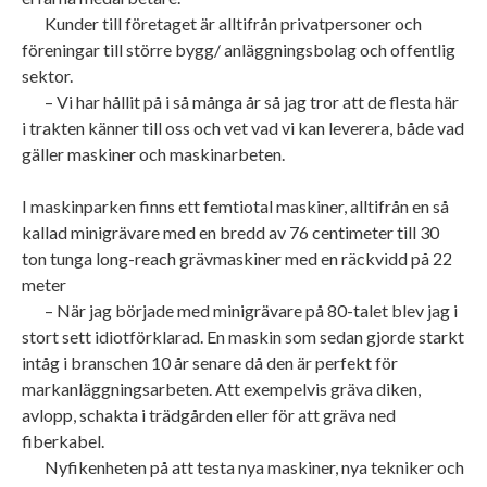
Kunder till företaget är alltifrån privatpersoner och
föreningar till större bygg/ anläggningsbolag och offentlig
sektor.
– Vi har hållit på i så många år så jag tror att de flesta här
i trakten känner till oss och vet vad vi kan leverera, både vad
gäller maskiner och maskinarbeten.
I maskinparken finns ett femtiotal maskiner, alltifrån en så
kallad minigrävare med en bredd av 76 centimeter till 30
ton tunga long-reach grävmaskiner med en räckvidd på 22
meter
– När jag började med minigrävare på 80-talet blev jag i
stort sett idiotförklarad. En maskin som sedan gjorde starkt
intåg i branschen 10 år senare då den är perfekt för
markanläggningsarbeten. Att exempelvis gräva diken,
avlopp, schakta i trädgården eller för att gräva ned
fiberkabel.
Nyfikenheten på att testa nya maskiner, nya tekniker och