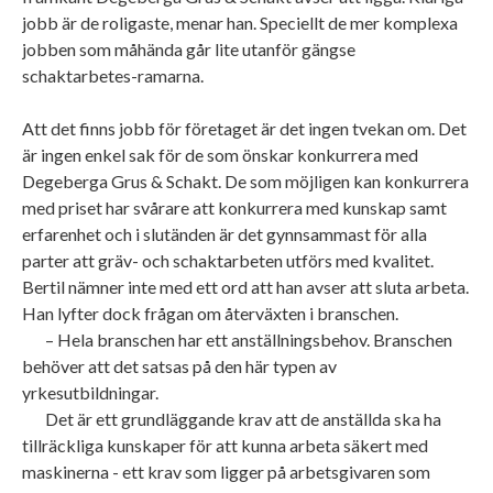
jobb är de roligaste, menar han. Speciellt de mer komplexa
jobben som måhända går lite utanför gängse
schaktarbetes-ramarna.
Att det finns jobb för företaget är det ingen tvekan om. Det
är ingen enkel sak för de som önskar konkurrera med
Degeberga Grus & Schakt. De som möjligen kan konkurrera
med priset har svårare att konkurrera med kunskap samt
erfarenhet och i slutänden är det gynnsammast för alla
parter att gräv- och schaktarbeten utförs med kvalitet.
Bertil nämner inte med ett ord att han avser att sluta arbeta.
Han lyfter dock frågan om återväxten i branschen.
– Hela branschen har ett anställningsbehov. Branschen
behöver att det satsas på den här typen av
yrkesutbildningar.
Det är ett grundläggande krav att de anställda ska ha
tillräckliga kunskaper för att kunna arbeta säkert med
maskinerna - ett krav som ligger på arbetsgivaren som