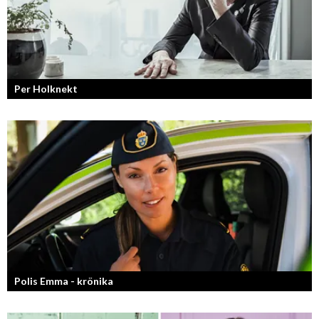
Per Holknekt
Från brädan till scenen
Polis Emma - krönika