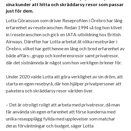
sina kunder att hitta och skräddarsy resor som passar
just för dem.
Lotta Göransson som driver Reseprofilen i Örebro har lång
erfarenhet av resebranschen. Redan 1994 så tog hon klivet
in i resebranschen och gick en IATA-utbildning hos British
Airways. Därefter har Lotta arbetat åt olika resebyråer i
Örebro, vilket har gett henne en lång och bred erfarenhet av
både affärs-, grupp och konferensresor samt privatresor,
där det sistnämnda är något som hon verkligen brinner för.
Under 2020 valde Lotta att göra verklighet av sin dröm, att
starta en egen resebyrå, där hon hjälper privatpersoner att
paketera och skräddarsy resor världen över.
– Det är otroligt roligt att arbeta med privatresor, då man
får använda sin egen erfarenhet att förse kunderna med
unika reseupplägg fyllda med upplevelser som matchar
deras förväntningar och budget, säger Lotta