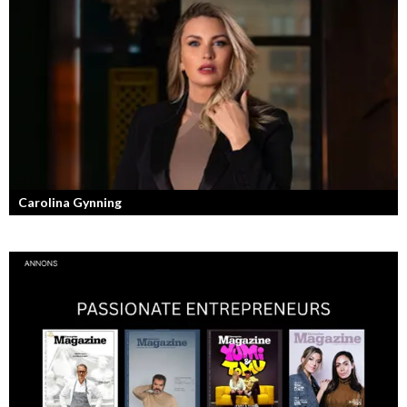
Knut Agnred är mannen och den tidlösa legenden inom spektakulära
utfall och dramatisk tänkvärdhet.
Carolina Gynning
Under ytan av en passionerad och strukturerad entreprenör.