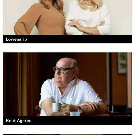
Löwengrip
Från bloggare till influencer och superentreprenör. En resa som fostrat
en kvinnlig entreprenör med en enormt stark förankran...
Knut Agnred