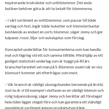
inspirerande krukväxter och snittblommor. Det enda
butiken behöver göra är att ta betalt för blommorna.
– I vårt sortiment av snittblommor, som passar till både
vardag och fest, ingår både buketter och blomsterbuntar
bestående av endast en sorts blommor, säger Jenny och ger
tulpaner, rosor, liljor och eukalyptus som förslag.
Konceptet underlättar för konsumenterna som kan handla
mat och fägring vid ett och samma tillfälle. Med hjälp av ett
gediget statistiskt underlag som är byggt på 40 års
branscherfarenhet vet man på S-Blommor exakt när en viss
blomsort kommer att efterfrågas som mest.
– Vår bransch är väldigt säsongsbunden beroende på årstid.
Just nu är vi till exempel i slutfasen av en väldigt intensiv och
rolig tulpanssäsong, säger Jenny och berättar att företaget
hela tiden ligger steget före och kan garantera ett ständigt
uppdaterat sortiment genom produktutveckling.